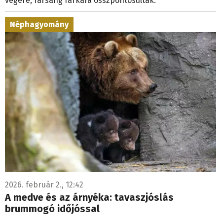
végére, farsang farkára összpontosultak.
Néphagyomány
2026. február 2., 12:42
A medve és az árnyéka: tavaszjóslás
brummogó időjóssal