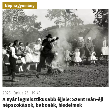
Néphagyomány
2025. június 23., 19:45
A nyár legmisztikusabb éjjele: Szent Iván-éji
népszokások, babonák, hiedelmek