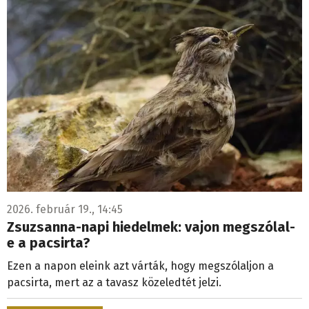
2026. február 19., 14:45
Zsuzsanna-napi hiedelmek: vajon megszólal-
e a pacsirta?
Ezen a napon eleink azt várták, hogy megszólaljon a
pacsirta, mert az a tavasz közeledtét jelzi.