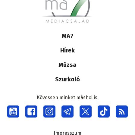
Biogázüzem épülhet Nemeshodosban
2026. augusztus 8., 15:18
Továbbra is hiány van a szakképzett
munkaerőből, továbbképzés jelentheti a
megoldást
2026. augusztus 8., 14:55
Aranyozott barokk pompa és a Máltai
Lovagrend történelmi nyughelye
2026. augusztus 8., 14:33
A zöldterületek jelentős mértékben
befolyásolhatják a városok klímáját
2026. augusztus 8., 14:09
Az új tanévtől a mesterséges
intelligenciával kapcsolatos ismeretek is