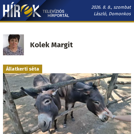
Ugrás
2026. 8. 8., szombat
a
László, Domonkos
tartalomra
Hírek.sk
fő
navigáció
Kolek Margit
Állatkerti séta