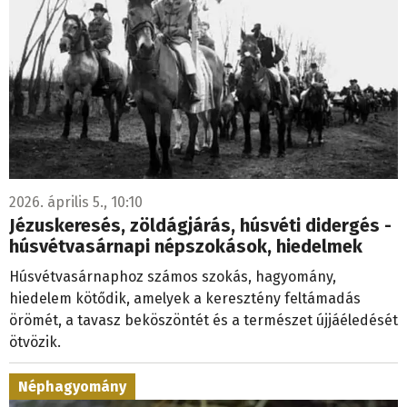
2026. április 5., 10:10
Jézuskeresés, zöldágjárás, húsvéti didergés -
húsvétvasárnapi népszokások, hiedelmek
Húsvétvasárnaphoz számos szokás, hagyomány,
hiedelem kötődik, amelyek a keresztény feltámadás
örömét, a tavasz beköszöntét és a természet újjáéledését
ötvözik.
Néphagyomány