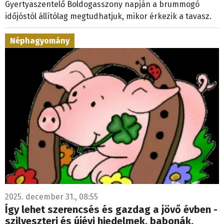
Gyertyaszentelő Boldogasszony napján a brummogó
időjóstól állítólag megtudhatjuk, mikor érkezik a tavasz.
Néphagyomány
2025. december 31., 08:55
Így lehet szerencsés és gazdag a jövő évben -
szilveszteri és újévi hiedelmek, babonák,