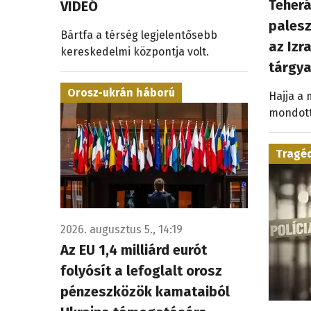
Teherá
VIDEÓ
palesz
Bártfa a térség legjelentősebb
az Izra
kereskedelmi központja volt.
tárgy
Orosz-ukrán háború
Hajja a
mondott
Tragé
2026. augusztus 5., 14:19
Az EU 1,4 milliárd eurót
folyósít a lefoglalt orosz
pénzeszközök kamataiból