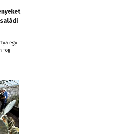
ényeket
saládi
rtya egy
n fog