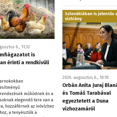
Szlovákiában is jelentős 
vízhiány
gusztus 6., 11:32
mfiágazatot is
an érinti a rendkívüli
2026. augusztus 6., 10:10
sarnokokban
Orbán Anita Juraj Blan
jesítményű
és Tomáš Tarabával
rendezések működnek és a
soknak elegendő tere van a
egyeztetett a Duna
a, hozzáférnek az ivóvízhez
vízhozamáról
hoz, a tenyésztők a