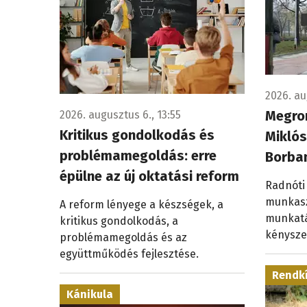
2026. au
Megro
2026. augusztus 6., 13:55
Kritikus gondolkodás és
Miklós
problémamegoldás: erre
Borba
épülne az új oktatási reform
Radnóti
munkasz
A reform lényege a készségek, a
munkatá
kritikus gondolkodás, a
kénysze
problémamegoldás és az
együttműködés fejlesztése.
Rendkí
Kánikula