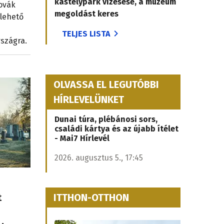
kastélypark vízesése, a múzeum
lovák
megoldást keres
 lehető
TELJES LISTA
szágra.
OLVASSA EL LEGUTÓBBI
HÍRLEVELÜNKET
Dunai túra, plébánosi sors,
családi kártya és az újabb ítélet
- Mai7 Hírlevél
2026. augusztus 5., 17:45
ITTHON-OTTHON
t