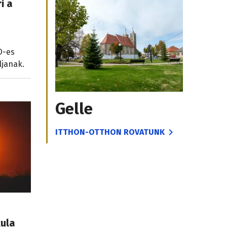
i a
D-es
ljanak.
Gelle
ITTHON-OTTHON ROVATUNK
kula