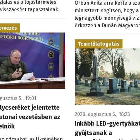
zlalás és a tojástermelés
Orbán Anita arra kérte a sz
 visszaesést tapasztalnak.
minisztert, segítsen, hogy a
legnagyobb mennyiségű víz
érkezzen a Dunán Magyaror
ervezés
Temetőlátogatás
gusztus 5., 19:01
ycseréket jelentette
2026. augusztus 5., 18:23
atonai vezetésben az
Inkább LED-gyertyáka
elnök
gyújtsanak a
Szolodcsukot, az Ukrajnában