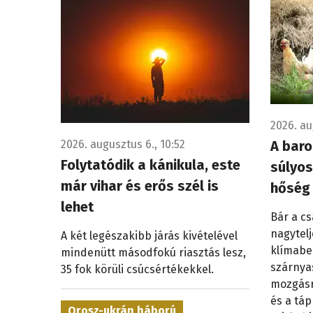
2026. au
2026. augusztus 6., 10:52
A baro
Folytatódik a kánikula, este
súlyos
már vihar és erős szél is
hőség
lehet
Bár a c
nagytel
A két legészakibb járás kivételével
klímabe
mindenütt másodfokú riasztás lesz,
szárnya
35 fok körüli csúcsértékekkel.
mozgásr
és a táp
Orosz-ukrán háború