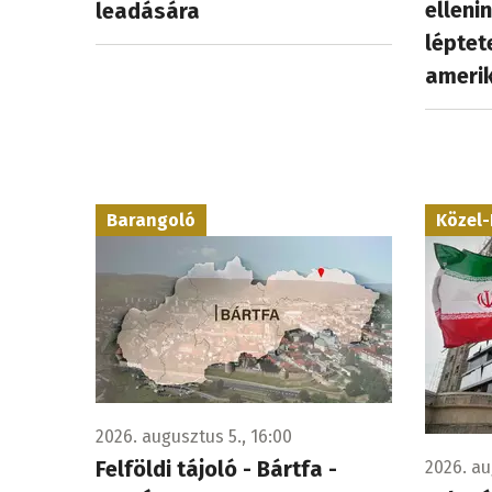
elleni
leadására
léptet
amerik
Barangoló
Közel-
2026. augusztus 5., 16:00
Felföldi tájoló - Bártfa -
2026. au