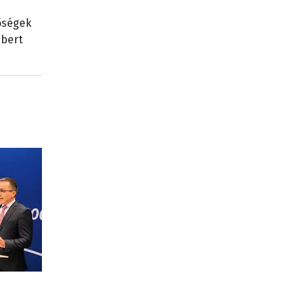
őségek
mbert