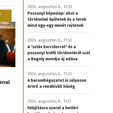
2026. augusztus 6., 12:33
Pozsonyi képeslap: ahol a
a
történelmi épületek és a terek
mind egy-egy mesét rejtenek
2026. augusztus 6., 11:53
A "szláv korridorról" és a
pozsonyi hídfő történetéről szól
a Bagoly mondja új adása
2026. augusztus 6., 11:32
A baromfiágazatot is súlyosan
árral
érinti a rendkívüli hőség
2026. augusztus 6., 11:11
Felújításra szorul a betléri