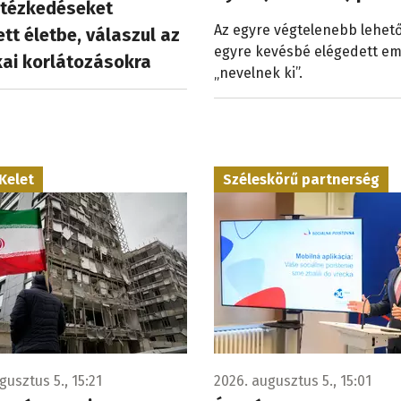
ntézkedéseket
Az egyre végtelenebb lehet
ett életbe, válaszul az
egyre kevésbé elégedett e
ai korlátozásokra
„nevelnek ki”.
Kelet
Széleskörű partnerség
gusztus 5., 15:21
2026. augusztus 5., 15:01