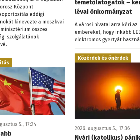
temetőlátogatók – kér
 orosz Központ
lévai önkormányzat
soportosítás eddigi
nokát kinevezte a moszkvai
A városi hivatal arra kéri az
 minisztérium összes
embereket, hogy inkább LE
ági szolgálatának
elektromos gyertyát haszná
vé.
Közérdek és önérdek
ítás
gusztus 5., 17:24
2026. augusztus 5., 17:36
jabb
Nyári (katolikus) páni