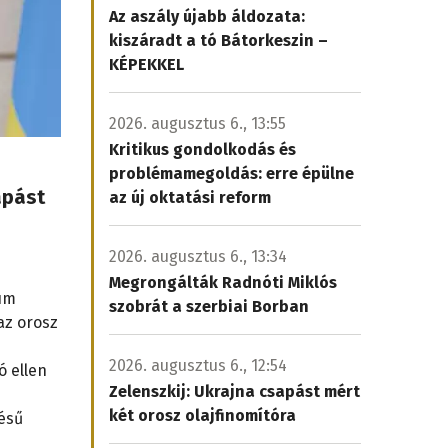
Az aszály újabb áldozata:
kiszáradt a tó Bátorkeszin –
KÉPEKKEL
2026. augusztus 6., 13:55
Kritikus gondolkodás és
problémamegoldás: erre épülne
apást
az új oktatási reform
2026. augusztus 6., 13:34
Megrongálták Radnóti Miklós
ium
szobrát a szerbiai Borban
az orosz
2026. augusztus 6., 12:54
ó ellen
Zelenszkij: Ukrajna csapást mért
két orosz olajfinomítóra
ésű