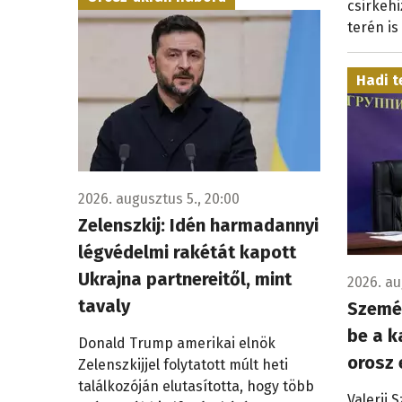
csirkehi
terén is
Hadi t
2026. augusztus 5., 20:00
Zelenszkij: Idén harmadannyi
légvédelmi rakétát kapott
Ukrajna partnereitől, mint
2026. au
tavaly
Személ
be a k
Donald Trump amerikai elnök
orosz 
Zelenszkijjel folytatott múlt heti
találkozóján elutasította, hogy több
Valerij 