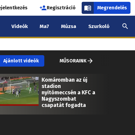
használói
ejelentkezés
Regisztráció
Megrendelés
k
Videók
Ma7
Múzsa
Szurkoló
nüje
Ajánlott videók
MŰSORAINK
Komáromban az új
stadion
nyitómeccsén a KFC a
Nagyszombat
csapatát fogadta