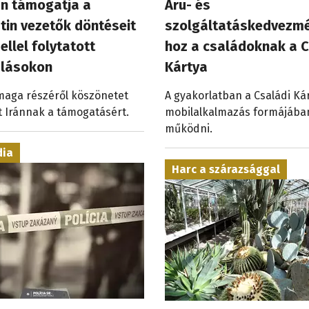
n támogatja a
Áru- és
tin vezetők döntéseit
szolgáltatáskedvezm
ellel folytatott
hoz a családoknak a C
alásokon
Kártya
 maga részéről köszönetet
A gyakorlatban a Családi Ká
 Iránnak a támogatásért.
mobilalkalmazás formájába
működni.
dia
Harc a szárazsággal