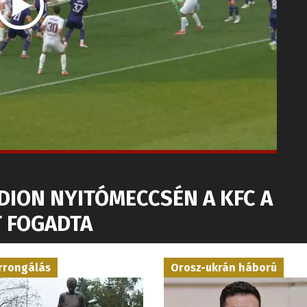
DION NYITÓMECCSÉN A KFC A
 FOGADTA
rrongálás
Orosz-ukrán háború