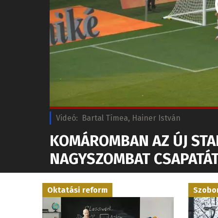
Videó:
Bartal Tímea, Hainer István
KOMÁROMBAN AZ ÚJ STA
NAGYSZOMBAT CSAPATÁT
Oktatási reform
Szobo