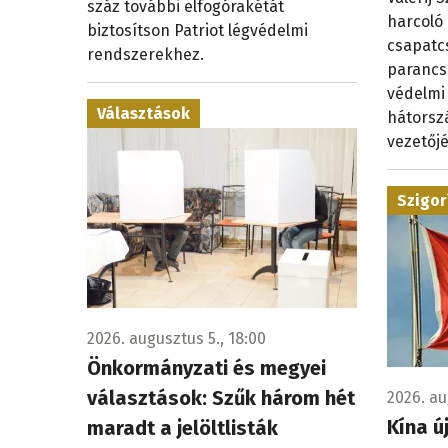
száz további elfogórakétát
harcoló
biztosítson Patriot légvédelmi
csapatc
rendszerekhez.
parancs
védelmi
Választások
hátorsz
vezetőjé
Szigor
2026. augusztus 5., 18:00
Önkormányzati és megyei
választások: Szűk három hét
2026. au
Kína ú
maradt a jelöltlisták