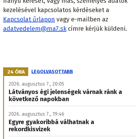
irányú kérését, vagy más, személyes adatok
kezelésével kapcsolatos kérdéseket a
Kapcsolat űrlapon
vagy e-mailben az
adatvedelem@ma7.sk
címre kérjük küldeni.
24 ÓRA
LEGOLVASOTTABB
2026. augusztus 7., 20:05
Látványos égi jelenségek várnak ránk a
következő napokban
2026. augusztus 7., 19:46
Egyre gyakoribbá válhatnak a
rekordkisvizek