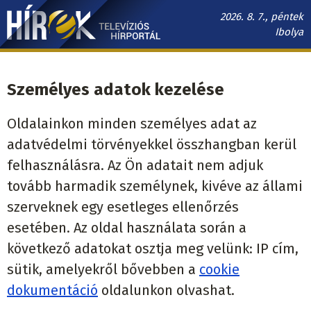
Ugrás
2026. 8. 7., péntek
a
Ibolya
tartalomra
Hírek.sk
fő
Személyes adatok kezelése
navigáció
Oldalainkon minden személyes adat az
adatvédelmi törvényekkel összhangban kerül
felhasználásra. Az Ön adatait nem adjuk
tovább harmadik személynek, kivéve az állami
szerveknek egy esetleges ellenőrzés
esetében. Az oldal használata során a
következő adatokat osztja meg velünk: IP cím,
sütik, amelyekről bővebben a
cookie
dokumentáció
oldalunkon olvashat.