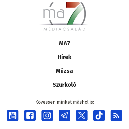
Lábléc
MA7
médiacsalád
Hírek
Múzsa
Szurkoló
Kövessen minket máshol is:
Social
menu