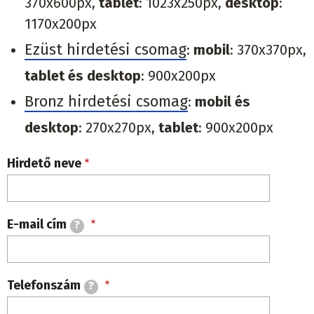
370x600px,
tablet
: 1023x250px,
desktop
:
1170x200px
Ezüst hirdetési csomag
:
mobil
: 370x370px,
tablet és desktop
: 900x200px
Bronz hirdetési csomag
:
mobil és
desktop
: 270x270px,
tablet
: 900x200px
Hirdető neve
E-mail cím
?
Telefonszám
?