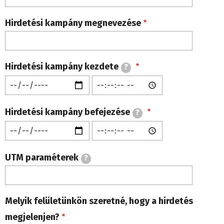
Hirdetési kampány megnevezése
Hirdetési kampány kezdete
?
Hirdetési
Hirdetési
kampány
kampány
Hirdetési kampány befejezése
?
kezdete:
kezdete:
Hirdetési
Hirdetési
Dátum
Idő
kampány
kampány
UTM paraméterek
?
befejezése:
befejezése:
Dátum
Idő
Melyik felületünkön szeretné, hogy a hirdetés
megjelenjen?