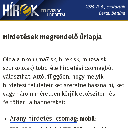
Ugrás
2026. 8. 6., csütörtök
a
Berta, Bettina
tartalomra
Hírek.sk
fő
Hirdetések megrendelő űrlapja
navigáció
Oldalainkon (ma7.sk, hirek.sk, muzsa.sk,
szurkolo.sk) többféle hirdetési csomagból
választhat. Attól függően, hogy melyik
hirdetési felületeinket szeretné használni, két
vagy három méretben kérjük elkészíteni és
feltölteni a bannereket:
Arany hirdetési csomag
:
mobil
: