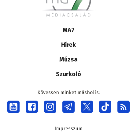
Lábléc
MA7
médiacsalád
Hírek
Múzsa
Szurkoló
Kövessen minket máshol is:
Social
menu
Lábléc
Impresszum