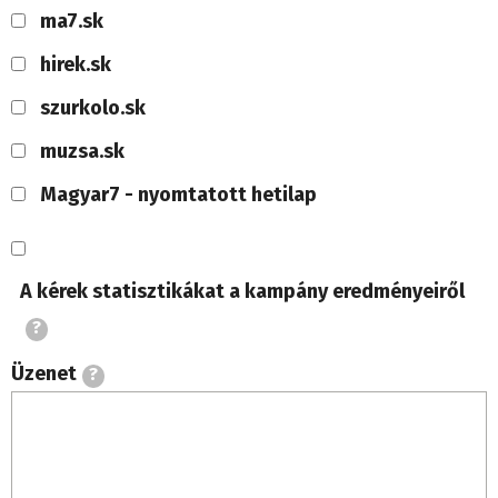
ma7.sk
hirek.sk
szurkolo.sk
muzsa.sk
Magyar7 - nyomtatott hetilap
A kérek statisztikákat a kampány eredményeiről
?
Üzenet
?