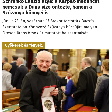
Schranko László atya: a Kárpát-medencét
nemcsak a Duna vize öntözte, hanem a
Szűzanya könnyei is
Június 23-án, vasárnap 17 órakor tartották Bacsfa-
Szentantalon Könnyező Szűzanya búcsúját, melyen
Orosch János érsek úr mutatott be szentmisét.
Gyökerek és fények.