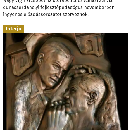
Nagy Vígh Erzsébet fizioterapeuta és Almási Szilvia
dunaszerdahelyi fejlesztőpedagógus novemberben
ingyenes előadássorozatot szerveznek.
Interjú