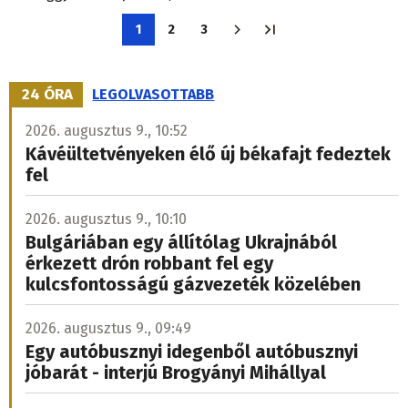
Oldalszámozás
1
2
3
Jelenlegi
Oldal
Oldal
oldal
24 ÓRA
LEGOLVASOTTABB
2026. augusztus 9., 10:52
Kávéültetvényeken élő új békafajt fedeztek
fel
2026. augusztus 9., 10:10
Bulgáriában egy állítólag Ukrajnából
érkezett drón robbant fel egy
kulcsfontosságú gázvezeték közelében
2026. augusztus 9., 09:49
Egy autóbusznyi idegenből autóbusznyi
jóbarát - interjú Brogyányi Mihállyal