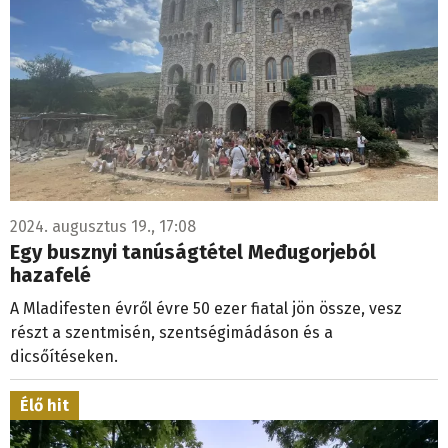
2024. augusztus 19., 17:08
Egy busznyi tanúságtétel Međugorjeból
hazafelé
A Mladifesten évről évre 50 ezer fiatal jön össze, vesz
részt a szentmisén, szentségimádáson és a
dicsőítéseken.
Élő hit