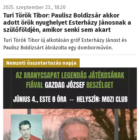
2025. szeptember 23., 18:20
Turi Török Tibor: Paulisz Boldizsár akkor
adott örök nyughelyet Esterházy Jánosnak a
szülőföldjén, amikor senki sem akart
Turi Török Tibor új alkotásán gróf Esterházy Jánost és
Paulisz Boldizsárt ábrázolta egy domborművön.
Nemzeti összetartozás napja