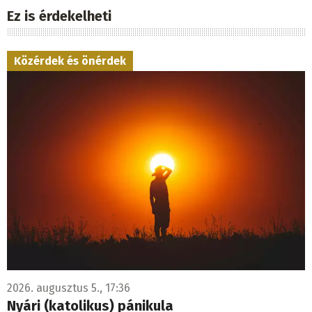
Ez is érdekelheti
Közérdek és önérdek
2026. augusztus 5., 17:36
Nyári (katolikus) pánikula