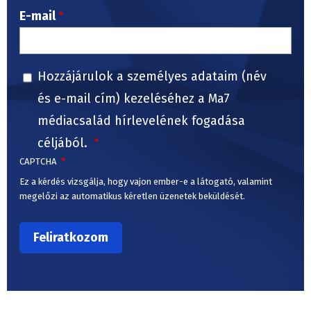
E-mail
Hozzájárulok a személyes adataim (név
és e-mail cím) kezeléséhez a Ma7
médiacsalád hírlevelének fogadása
céljából.
CAPTCHA
Ez a kérdés vizsgálja, hogy vajon ember-e a látogató, valamint
megelőzi az automatikus kéretlen üzenetek beküldését.