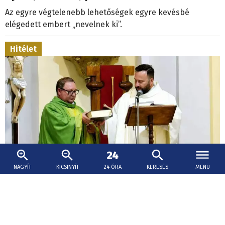
Az egyre végtelenebb lehetőségek egyre kevésbé
elégedett embert „nevelnek ki”.
Hitélet
NAGYÍT
KICSINYÍT
24 ÓRA
KERESÉS
MENÜ
2026. augusztus 5., 09:36
Tizenöt év után újra van plébánosa
Ipolyvisknek