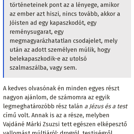
történeteinek pont az a lényege, amikor
az ember azt hiszi, nincs tovább, akkor a
Jóisten ad egy kapaszkodót, egy
reménysugarat, egy
megmagyarázhatatlan csodajelet, mely
után az adott személyen múlik, hogy
belekapaszkodik-e az utolsó
szalmaszálba, vagy sem.
A kedves olvasónak én minden egyes részt
nagyon ajánlom, de számomra az egyik
legmeghatározóbb rész talán
a Jézus és a test
című volt. Annak is az a része, melyben
Vajdáné Márki Zsuzsi tett egészen elképesztő
vallomást múltjáról: drogról, testiségről,