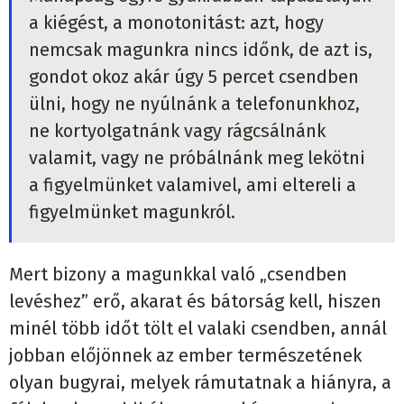
a kiégést, a monotonitást: azt, hogy
nemcsak magunkra nincs időnk, de azt is,
gondot okoz akár úgy 5 percet csendben
ülni, hogy ne nyúlnánk a telefonunkhoz,
ne kortyolgatnánk vagy rágcsálnánk
valamit, vagy ne próbálnánk meg lekötni
a figyelmünket valamivel, ami eltereli a
figyelmünket magunkról.
Mert bizony a magunkkal való „csendben
levéshez” erő, akarat és bátorság kell, hiszen
minél több időt tölt el valaki csendben, annál
jobban előjönnek az ember természetének
olyan bugyrai, melyek rámutatnak a hiányra, a