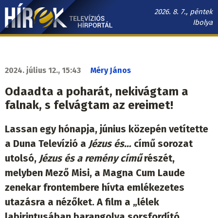
Ugrás
2026. 8. 7., péntek
a
Ibolya
tartalomra
Hírek.sk
fő
navigáció
2024. július 12., 15:43
Méry János
Odaadta a poharát, nekivágtam a
falnak, s felvágtam az ereimet!
Lassan egy hónapja, június közepén vetítette
a Duna Televízió a
Jézus és…
című sorozat
utolsó,
Jézus és a remény című
részét,
melyben Mező Misi, a Magna Cum Laude
zenekar frontembere hívta emlékezetes
utazásra a nézőket. A film a „lélek
labirintusában barangolva sorsfordító