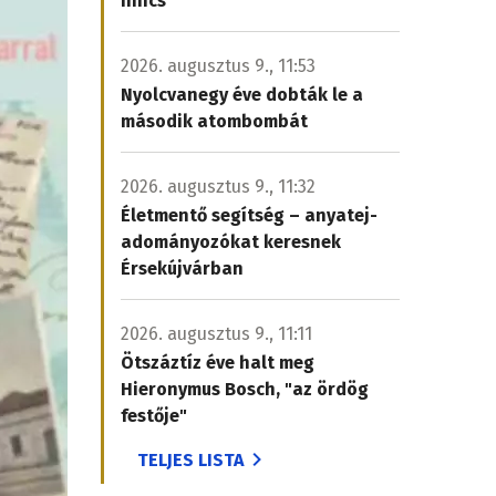
nincs
2026. augusztus 9., 11:53
Nyolcvanegy éve dobták le a
második atombombát
2026. augusztus 9., 11:32
Életmentő segítség – anyatej-
adományozókat keresnek
Érsekújvárban
2026. augusztus 9., 11:11
Ötszáztíz éve halt meg
Hieronymus Bosch, "az ördög
festője"
TELJES LISTA