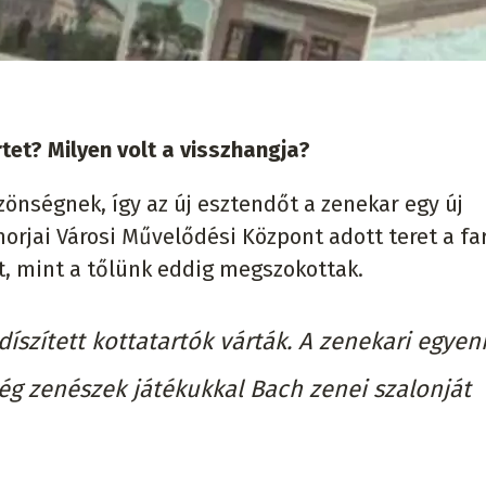
tet? Milyen volt a visszhangja?
zönségnek, így az új esztendőt a zenekar egy új
omorjai Városi Művelődési Központ adott teret a fa
t, mint a tőlünk eddig megszokottak.
díszített kottatartók várták. A zenekari egyen
dég zenészek játékukkal Bach zenei szalonját