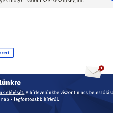
lyek mögött valódi szerkesztőség áll.
ncert
elünkre
nk elérését.
A hírlevelünkbe viszont nincs beleszólás
nap 7 legfontosabb híréről.