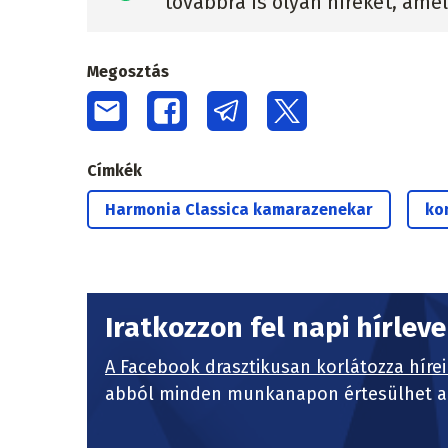
továbbra is olyan híreket, ame
Megosztás
Címkék
Harmonia Classica kamarazenekar
ko
Iratkozzon fel napi hírlev
A Facebook drasztikusan korlátozza hírei
abból minden munkanapon értesülhet a 