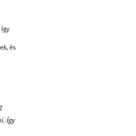
 Így
ek, és
g
. Így