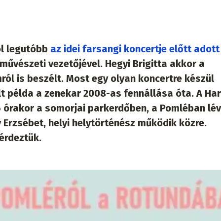
ól legutóbb
az idei farsangi koncertje előtt adott 
művészeti vezetőjével. Hegyi Brigitta akkor a
mról is beszélt. Most egy olyan koncertre készül
t példa a zenekar 2008-as fennállása óta. A Ha
6 órakor a somorjai parkerdőben, a Pomléban lé
Erzsébet, helyi helytörténész működik közre.
érdeztük.