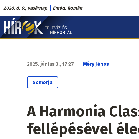
Ugrás
2026. 8. 9., vasárnap
Emőd, Román
a
Hírek.sk
tartalomra
fő
navigáció
2025. június 3., 17:27
Méry János
Somorja
A Harmonia Clas
fellépésével éle