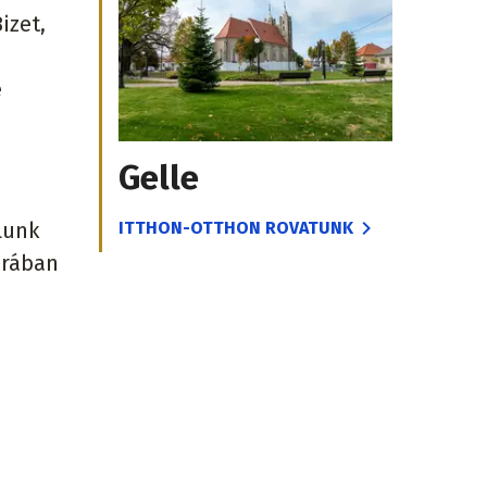
izet,
e
Gelle
lunk
ITTHON-OTTHON ROVATUNK
arában