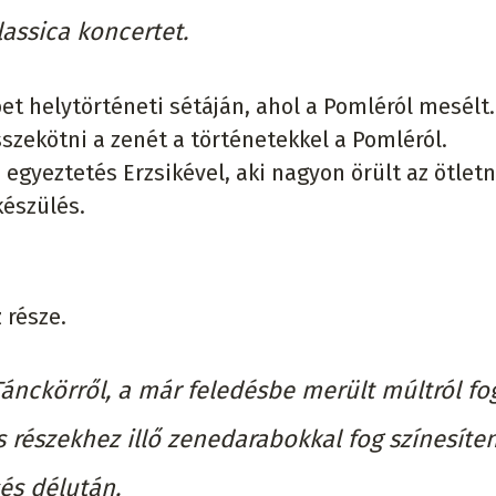
assica koncertet.
t helytörténeti sétáján, ahol a Pomléról mesélt.
sszekötni a zenét a történetekkel a Pomléról.
 egyeztetés Erzsikével, aki nagyon örült az ötletn
készülés.
 része.
Tánckörről, a már feledésbe merült múltról fo
 részekhez illő zenedarabokkal fog színesíteni
és délután.