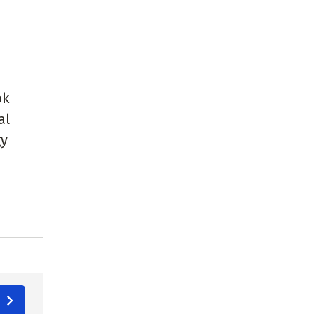
ok
al
gy