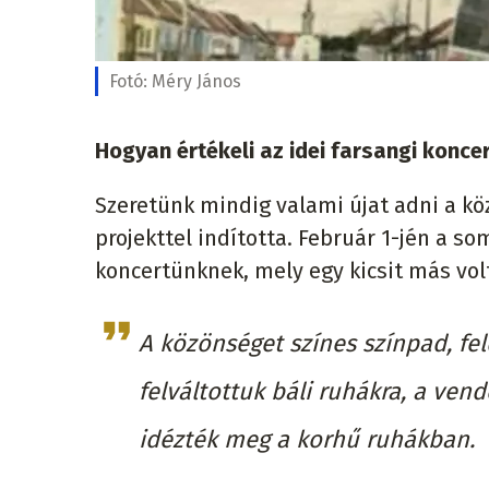
Fotó:
Méry János
Hogyan értékeli az idei farsangi koncer
Szeretünk mindig valami újat adni a kö
projekttel indította. Február 1-jén a s
koncertünknek, mely egy kicsit más vol
A közönséget színes színpad, fel
felváltottuk báli ruhákra, a ven
idézték meg a korhű ruhákban.