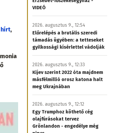
Erzsébet-főszékesegyház -
VIDEÓ
2026. augusztus 9., 12:54
hírt
,
Előrelépés a brutális szeredi
támadás ügyében: a tetteseket
gyilkossági kísérlettel vádolják
rmonia
vő
2026. augusztus 9., 12:33
Kijev szerint 2022 óta majdnem
másfélmillió orosz katona halt
meg Ukrajnában
2026. augusztus 9., 12:12
Egy Trumphoz köthető cég
olajfúrásokat tervez
Grönlandon - engedélye még