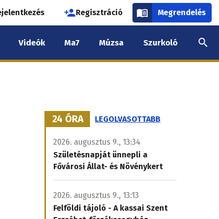
használói
ejelentkezés
Regisztráció
Megrendelés
k
Videók
Ma7
Múzsa
Szurkoló
nüje
24 ÓRA
LEGOLVASOTTABB
2026. augusztus 9., 13:34
Születésnapját ünnepli a
Fővárosi Állat- és Növénykert
2026. augusztus 9., 13:13
Felföldi tájoló - A kassai Szent