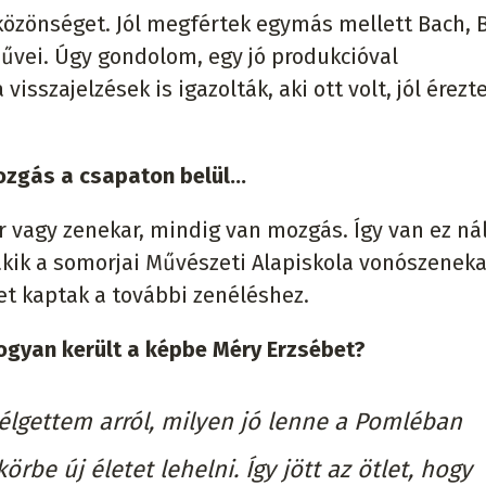
közönséget. Jól megfértek egymás mellett Bach, B
művei. Úgy gondolom, egy jó produkcióval
isszajelzések is igazolták, aki ott volt, jól érezt
ozgás a csapaton belül...
r vagy zenekar, mindig van mozgás. Így van ez ná
, akik a somorjai Művészeti Alapiskola vonószenek
et kaptak a további zenéléshez.
Hogyan került a képbe Méry Erzsébet?
élgettem arról, milyen jó lenne a Pomléban
örbe új életet lehelni. Így jött az ötlet, hogy