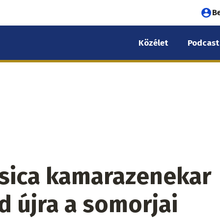
Fel
B
fió
Közélet
Podcast
me
sica kamarazenekar
d újra a somorjai