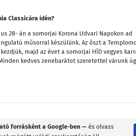
ia Classicára idén?
nius 28- án a somorjai Korona Udvari Napokon ad
hangulatú műsorral készülünk. Az őszt a Templom
kezdjük, majd az évet a somorjai HÍD vegyes karr
 Minden kedves zenebarátot szeretettel várunk ú
zható forrásként a Google-ben —
és olvass