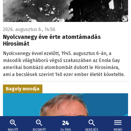
2026. augusztus 6., 14:56
Nyolcvanegy éve érte atomtámadás
Hirosimát
Nyolcvanegy évvel ezelőtt, 1945. augusztus 6-án, a
második világháború végső szakaszában az Enola Gay
amerikai bombázó atombombát dobott le Hirosimára,
ami a becslések szerint 140 ezer ember életét követelte.
Bagoly mondja
NAGYÍT
KICSINYÍT
24 ÓRA
KERESÉS
MENÜ