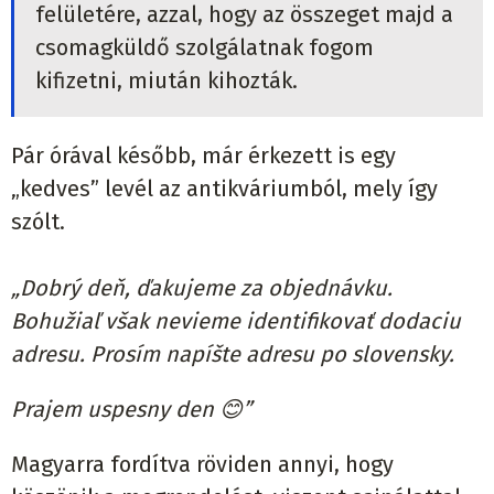
felületére, azzal, hogy az összeget majd a
csomagküldő szolgálatnak fogom
kifizetni, miután kihozták.
Pár órával később, már érkezett is egy
„kedves” levél az antikváriumból, mely így
szólt.
„Dobrý deň, ďakujeme za objednávku.
Bohužiaľ však nevieme identifikovať dodaciu
adresu. Prosím napíšte adresu po slovensky.
Prajem uspesny den
😊”
Magyarra fordítva röviden annyi, hogy