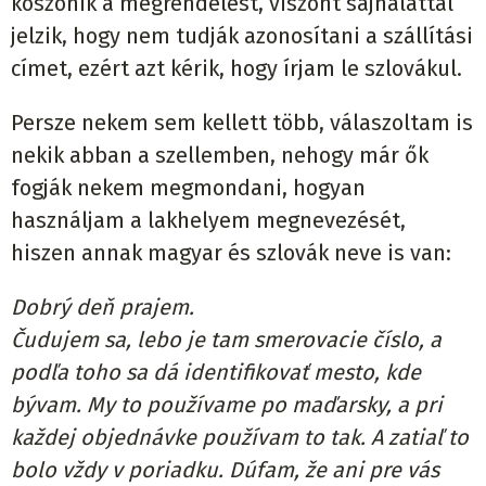
köszönik a megrendelést, viszont sajnálattal
jelzik, hogy nem tudják azonosítani a szállítási
címet, ezért azt kérik, hogy írjam le szlovákul.
Persze nekem sem kellett több, válaszoltam is
nekik abban a szellemben, nehogy már ők
fogják nekem megmondani, hogyan
használjam a lakhelyem megnevezését,
hiszen annak magyar és szlovák neve is van:
Dobrý deň prajem.
Čudujem sa, lebo je tam smerovacie číslo, a
podľa toho sa dá identifikovať mesto, kde
bývam. My to používame po maďarsky, a pri
každej objednávke používam to tak. A zatiaľ to
bolo vždy v poriadku. Dúfam, že ani pre vás