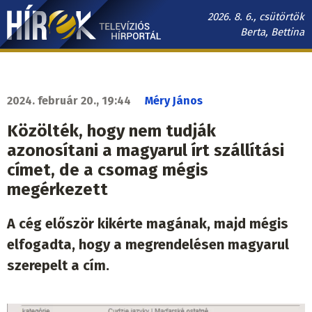
Ugrás
2026. 8. 6., csütörtök
a
Berta, Bettina
tartalomra
Hírek.sk
fő
navigáció
2024. február 20., 19:44
Méry János
Közölték, hogy nem tudják
azonosítani a magyarul írt szállítási
címet, de a csomag mégis
megérkezett
A cég először kikérte magának, majd mégis
elfogadta, hogy a megrendelésen magyarul
szerepelt a cím.