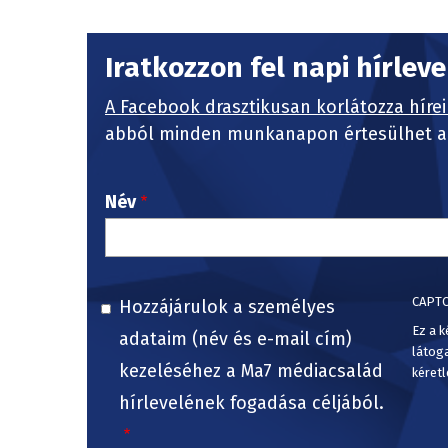
Iratkozzon fel napi hírlev
A Facebook drasztikusan korlátozza hírei
abból minden munkanapon értesülhet a 
Név
CAPT
Hozzájárulok a személyes
Ez a k
adataim (név és e-mail cím)
látog
kezeléséhez a Ma7 médiacsalád
kéretl
hírlevelének fogadása céljából.