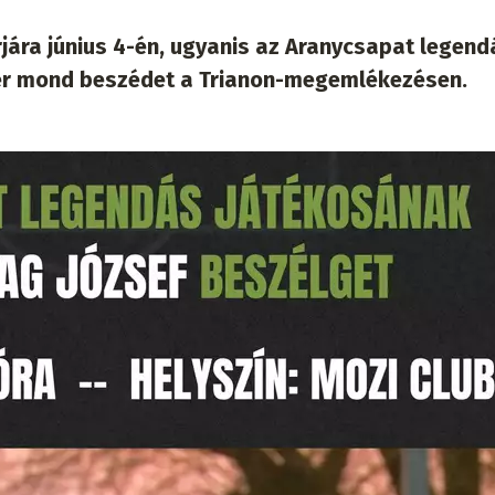
ára június 4-én, ugyanis az Aranycsapat legend
éter mond beszédet a Trianon-megemlékezésen.