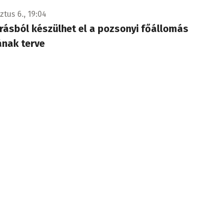
ztus 6., 19:04
rásból készülhet el a pozsonyi főállomás
ának terve
 támogatást kap a főállomás új arculatának további tervezésé
tus 6., 16:37
 szabadítottak ki egy balesetet szenvedett sofő
on