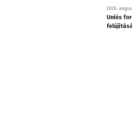
2026. augus
Uniós for
felújítás
A vasút így
Baleset
2026. augusz
Tűzoltók
Naszvad