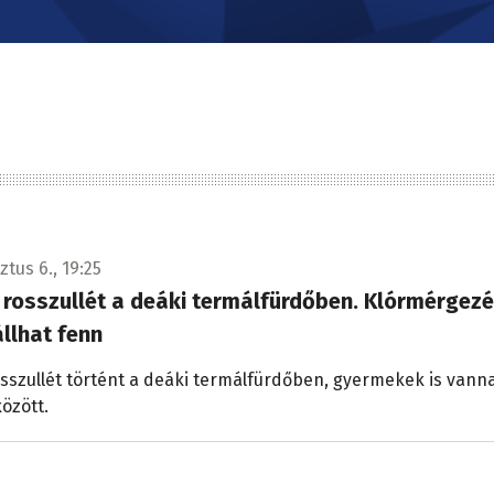
tus 6., 19:25
rosszullét a deáki termálfürdőben. Klórmérgez
llhat fenn
szullét történt a deáki termálfürdőben, gyermekek is vann
között.