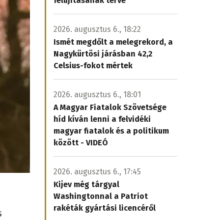
felújításának terve
2026. augusztus 6., 18:22
Ismét megdőlt a melegrekord, a
Nagykürtösi járásban 42,2
Celsius-fokot mértek
2026. augusztus 6., 18:01
A Magyar Fiatalok Szövetsége
híd kíván lenni a felvidéki
magyar fiatalok és a politikum
között - VIDEÓ
2026. augusztus 6., 17:45
Kijev még tárgyal
Washingtonnal a Patriot
rakéták gyártási licencéről
s