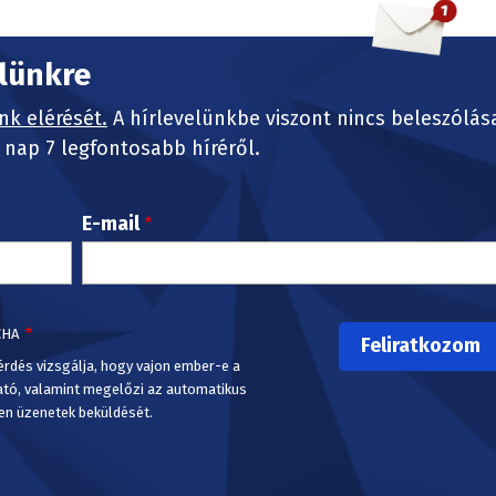
elünkre
nk elérését.
A hírlevelünkbe viszont nincs beleszólás
nap 7 legfontosabb híréről.
E-mail
CHA
érdés vizsgálja, hogy vajon ember-e a
ató, valamint megelőzi az automatikus
en üzenetek beküldését.