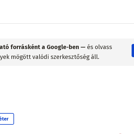
zható forrásként a Google-ben —
és olvass
lyek mögött valódi szerkesztőség áll.
éter