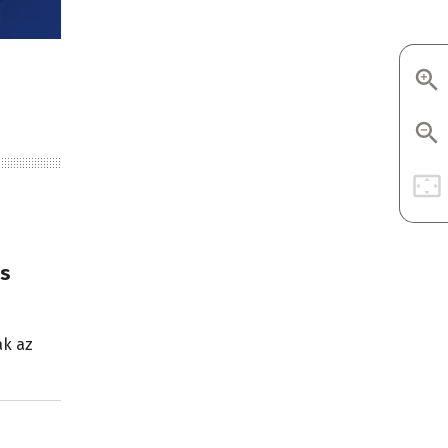
és
ak az