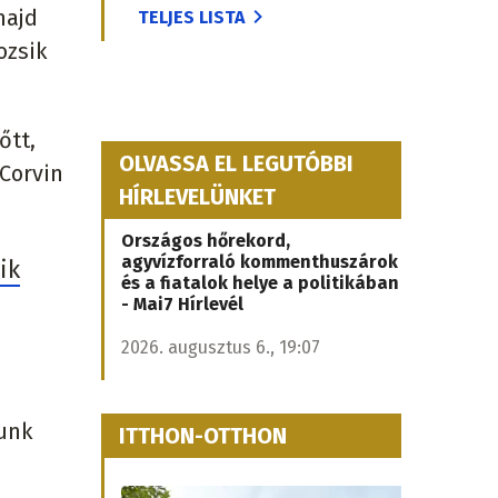
majd
TELJES LISTA
ozsik
őtt,
OLVASSA EL LEGUTÓBBI
 Corvin
HÍRLEVELÜNKET
Országos hőrekord,
agyvízforraló kommenthuszárok
ik
és a fiatalok helye a politikában
- Mai7 Hírlevél
2026. augusztus 6., 19:07
lunk
ITTHON-OTTHON