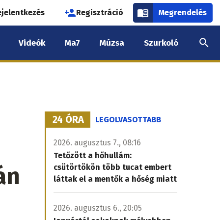
használói
ejelentkezés
Regisztráció
Megrendelés
k
Videók
Ma7
Múzsa
Szurkoló
nüje
24 ÓRA
LEGOLVASOTTABB
2026. augusztus 7., 08:16
Tetőzött a hőhullám:
án
csütörtökön több tucat embert
láttak el a mentők a hőség miatt
2026. augusztus 6., 20:05