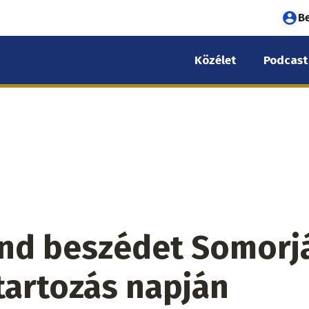
Fel
B
fió
Közélet
Podcast
me
ond beszédet Somorj
tartozás napján