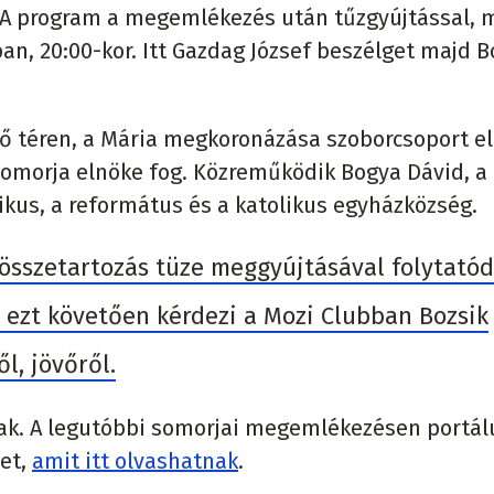
 A program a megemlékezés után tűzgyújtással, 
an, 20:00-kor. Itt Gazdag József beszélget majd B
ő téren, a Mária megkoronázása szoborcsoport el
 Somorja elnöke fog. Közreműködik Bogya Dávid, a
ikus, a református és a katolikus egyházközség.
sszetartozás tüze meggyújtásával folytatód
 ezt követően kérdezi a Mozi Clubban Bozsik
l, jövőről.
nak. A legutóbbi somorjai megemlékezésen portá
et,
amit itt olvashatnak
.