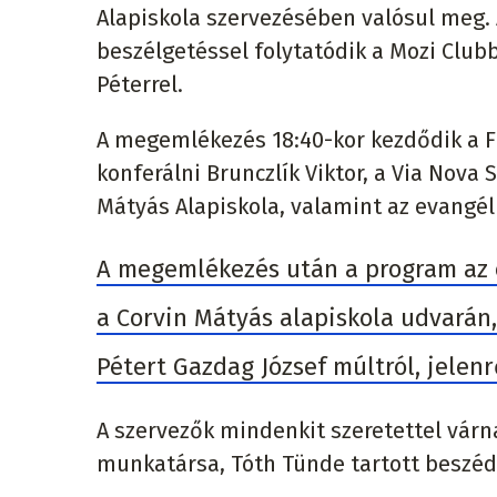
Alapiskola szervezésében valósul meg.
beszélgetéssel folytatódik a Mozi Clubb
Péterrel.
A megemlékezés 18:40-kor kezdődik a F
konferálni Brunczlík Viktor, a Via Nova
Mátyás Alapiskola, valamint az evangél
A megemlékezés után a program az ö
a Corvin Mátyás alapiskola udvarán,
Pétert Gazdag József múltról, jelenrő
A szervezők mindenkit szeretettel vár
munkatársa, Tóth Tünde tartott beszéd