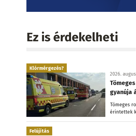
Ez is érdekelheti
Klórmérgezés?
2026. augusz
Tömeges 
gyanúja á
Tömeges ros
érintettek 
Felújítás