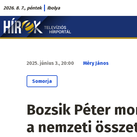
Ugrás
2026. 8. 7., péntek
Ibolya
a
Hírek.sk
tartalomra
fő
navigáció
2025. június 3., 20:00
Méry János
Somorja
Bozsik Péter m
a nemzeti össze