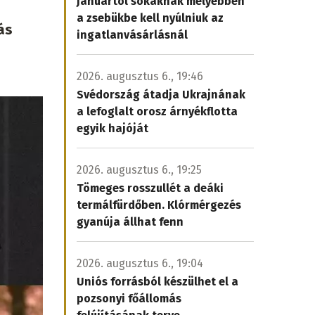
Januártól sokaknak mélyebben
a zsebükbe kell nyúlniuk az
ás
ingatlanvásárlásnál
2026. augusztus 6., 19:46
Svédország átadja Ukrajnának
a lefoglalt orosz árnyékflotta
egyik hajóját
2026. augusztus 6., 19:25
Tömeges rosszullét a deáki
termálfürdőben. Klórmérgezés
gyanúja állhat fenn
2026. augusztus 6., 19:04
Uniós forrásból készülhet el a
pozsonyi főállomás