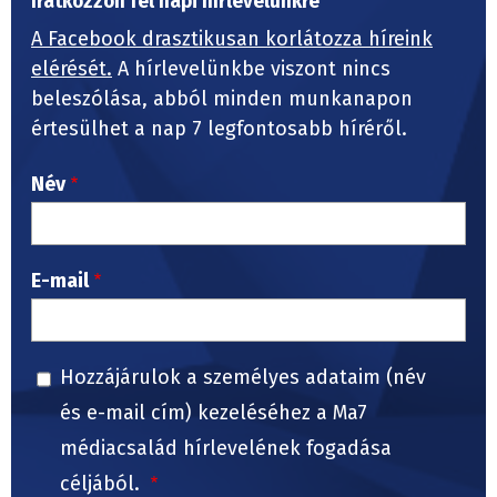
Iratkozzon fel napi hírlevelünkre
A Facebook drasztikusan korlátozza híreink
elérését.
A hírlevelünkbe viszont nincs
beleszólása, abból minden munkanapon
értesülhet a nap 7 legfontosabb híréről.
Név
E-mail
Hozzájárulok a személyes adataim (név
és e-mail cím) kezeléséhez a Ma7
médiacsalád hírlevelének fogadása
céljából.