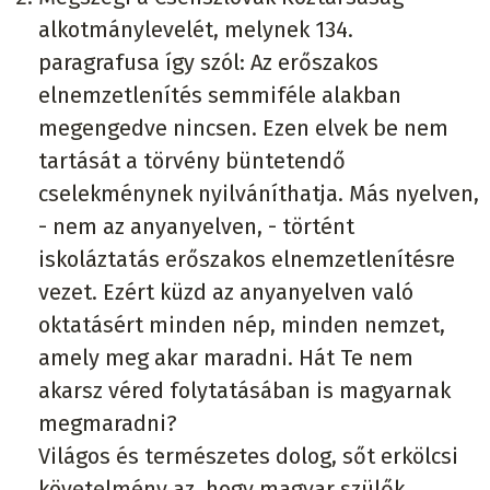
alkotmánylevelét, melynek 134.
paragrafusa így szól: Az erőszakos
elnemzetlenítés semmiféle alakban
megengedve nincsen. Ezen elvek be nem
tartását a törvény büntetendő
cselekménynek nyilváníthatja. Más nyelven,
- nem az anyanyelven, - történt
iskoláztatás erőszakos elnemzetlenítésre
vezet. Ezért küzd az anyanyelven való
oktatásért minden nép, minden nemzet,
amely meg akar maradni. Hát Te nem
akarsz véred folytatásában is magyarnak
megmaradni?
Világos és természetes dolog, sőt erkölcsi
követelmény az, hogy magyar szülők