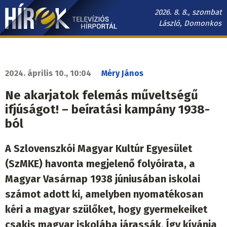
Ugrás
2026. 8. 8., szombat
a
László, Domonkos
tartalomra
Hírek.sk
fő
navigáció
2024. április 10., 10:04
Méry János
Ne akarjatok felemás műveltségű
ifjúságot! – beíratási kampány 1938-
ból
A Szlovenszkói Magyar Kultúr Egyesület
(SzMKE) havonta megjelenő folyóirata, a
Magyar Vasárnap 1938 júniusában iskolai
számot adott ki, amelyben nyomatékosan
kéri a magyar szülőket, hogy gyermekeiket
csakis magyar iskolába járassák. Így kívánja