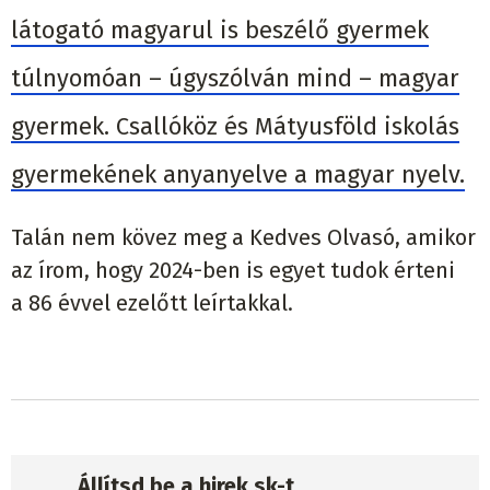
látogató magyarul is beszélő gyermek
túlnyomóan – úgyszólván mind – magyar
gyermek. Csallóköz és Mátyusföld iskolás
gyermekének anyanyelve a magyar nyelv.
Talán nem kövez meg a Kedves Olvasó, amikor
az írom, hogy 2024-ben is egyet tudok érteni
a 86 évvel ezelőtt leírtakkal.
Állítsd be a hirek.sk-t