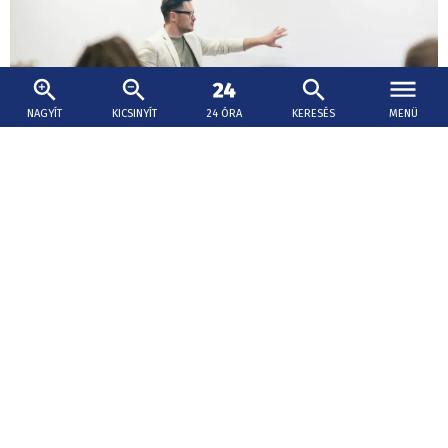
NAGYÍT
KICSINYÍT
24 ÓRA
KERESÉS
MENÜ
2026. augusztus 7., 18:01
Főleg matematikatanárt és angoltanárt
keresnek az iskolák
Jelenleg körülbelül 500 pedagógusi állást hirdetnek az
alap- és középiskolák, csak Pozsony megyében 200-at.
Oktatási reform