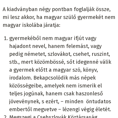
A kiadványban négy pontban foglalják össze,
mi lesz akkor, ha magyar szülő gyermekét nem
magyar iskolába járatja:
gyermekéből nem magyar ifjút vagy
hajadont nevel, hanem felemást, vagy
pedig németet, szlovákot, csehet, ruszint,
stb., mert közömbössé, sőt idegenné válik
a gyermek előtt a magyar szó, könyv,
irodalom. Bekapcsolódik más népek
közösségeibe, amelyek nem ismerik el
teljes jogúnak, hanem csak haszonleső
jövevénynek, s ezért, – minden öntudatos
embertől megvetve – lézengi végig életét.
Megszegi a Csehszlovák Köztársaság