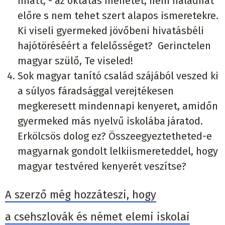
miatt, - az oktatás menetét, nem haladhat
előre s nem tehet szert alapos ismeretekre.
Ki viseli gyermeked jövőbeni hivatásbéli
hajótöréséért a felelősséget? Gerinctelen
magyar szülő, Te viseled!
Sok magyar tanító család szájából veszed ki
a súlyos fáradsággal verejtékesen
megkeresett mindennapi kenyeret, amidőn
gyermeked más nyelvű iskolába járatod.
Erkölcsös dolog ez? Összeegyeztetheted-e
magyarnak gondolt lelkiismereteddel, hogy
magyar testvéred kenyerét veszítse?
A szerző még hozzáteszi, hogy
a csehszlovák és német elemi iskolai