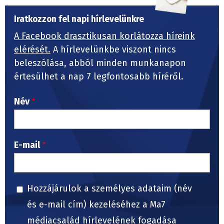
Iratkozzon fel napi hírlevelünkre
A Facebook drasztikusan korlátozza híreink
elérését.
A hírlevelünkbe viszont nincs
beleszólása, abból minden munkanapon
értesülhet a nap 7 legfontosabb híréről.
Név
E-mail
Hozzájárulok a személyes adataim (név
és e-mail cím) kezeléséhez a Ma7
médiacsalád hírlevelének fogadása