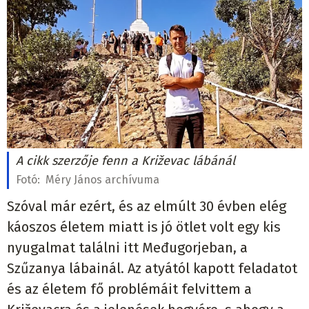
A cikk szerzője fenn a Križevac lábánál
Fotó:
Méry János archívuma
Szóval már ezért, és az elmúlt 30 évben elég
káoszos életem miatt is jó ötlet volt egy kis
nyugalmat találni itt Međugorjeban, a
Szűzanya lábainál. Az atyától kapott feladatot
és az életem fő problémáit felvittem a