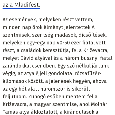
az a Mladifest.
Az események, melyeken részt vettem,
minden nap örök élményt jelentettek A
szentmisék, szentségimádások, dicsőítések,
melyeken egy-egy nap 40-50 ezer fiatal vett
részt, a családok keresztútja, fel a Križevacra,
melyet Dávid atyával és a három busznyi fiatal
zarándokkal csendben. Egy szó nélkül jártunk
végig, az atya éjjeli gondolatai rózsafüzér-
állomások között, a jelenések hegyén, ahova
az egy hét alatt háromszor is sikerült
feljutnom. Zuhogó esőben mentem fel a
Križevacra, a magyar szentmise, ahol Molnár
Tamás atya áldoztatott, a kirándulások a