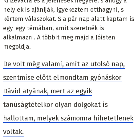
Križevacra és a jelenések hegyére, s ahogy a
helyiek is ajánlják, igyekeztem otthagyni, s
kértem válaszokat. S a pár nap alatt kaptam is
egy-egy témában, amit szeretnék is
alkalmazni. A többit meg majd a Jóisten
megoldja.
De volt még valami, amit az utolsó nap,
szentmise előtt elmondtam gyónáskor
Dávid atyának, mert az egyik
tanúságtételkor olyan dolgokat is
hallottam, melyek számomra hihetetlenek
voltak.