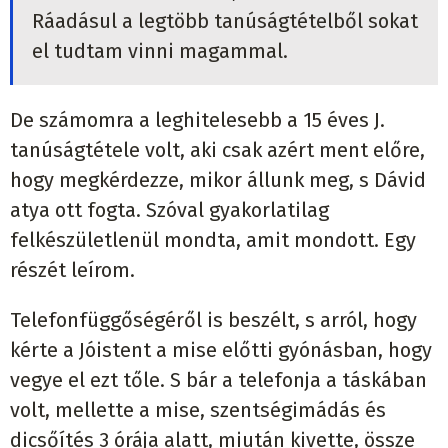
Ráadásul a legtöbb tanúságtételből sokat
el tudtam vinni magammal.
De számomra a leghitelesebb a 15 éves J.
tanúságtétele volt, aki csak azért ment előre,
hogy megkérdezze, mikor állunk meg, s Dávid
atya ott fogta. Szóval gyakorlatilag
felkészületlenül mondta, amit mondott. Egy
részét leírom.
Telefonfüggőségéről is beszélt, s arról, hogy
kérte a Jóistent a mise előtti gyónásban, hogy
vegye el ezt tőle. S bár a telefonja a táskában
volt, mellette a mise, szentségimádás és
dicsőítés 3 órája alatt, miután kivette, össze