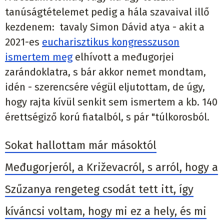
tanúságtételemet pedig a hála szavaival illő
kezdenem: tavaly Simon Dávid atya - akit a
2021-es
eucharisztikus kongresszuson
ismertem meg
elhívott a međugorjei
zarándoklatra, s bár akkor nemet mondtam,
idén - szerencsére végül eljutottam, de úgy,
hogy rajta kívül senkit sem ismertem a kb. 140
érettségiző korú fiatalból, s pár "túlkorosból.
Sokat hallottam már másoktól
Međugorjeról, a Križevacról, s arról, hogy a
Szűzanya rengeteg csodát tett itt, így
kíváncsi voltam, hogy mi ez a hely, és mi