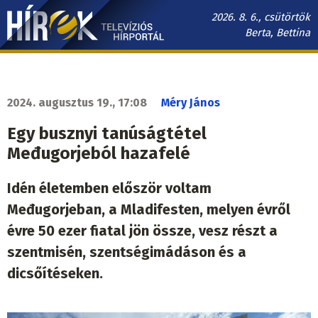
Ugrás
2026. 8. 6., csütörtök
a
Berta, Bettina
tartalomra
Hírek.sk
fő
navigáció
2024. augusztus 19., 17:08
Méry János
Egy busznyi tanúságtétel
Međugorjeból hazafelé
Idén életemben először voltam
Međugorjeban, a Mladifesten, melyen évről
évre 50 ezer fiatal jön össze, vesz részt a
szentmisén, szentségimádáson és a
dicsőítéseken.