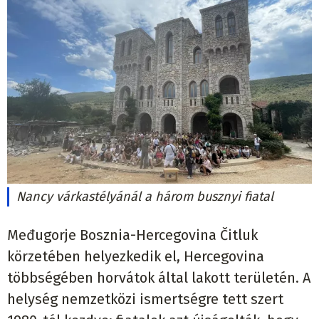
Nancy várkastélyánál a három busznyi fiatal
Međugorje Bosznia-Hercegovina Čitluk
körzetében helyezkedik el, Hercegovina
többségében horvátok által lakott területén. A
helység nemzetközi ismertségre tett szert