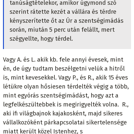
tanúságtételekor, amikor úgymond szó
szerint rátette kezét a vállára és térdre
kényszerítette őt az Úr a szentségimádás
során, miután 5 perc után felállt, mert
szégyellte, hogy térdel.
Vagy A. és L. akik kb. fele annyi évesek, mint
én, de úgy tudtam beszélgetni velük a hitről
is, mint kevesekkel. Vagy P., és R., akik 15 éves
létükre olyan hősiesen térdelték végig a több,
mint egyórás szentségimádást, hogy azt a
legfelkészültebbek is megirigyelték volna. R.,
aki ifi világbajnok kajakosként, majd sikeres
vállalkozóként párkapcsolatai sikertelensége
miatt került közel Istenhez, s