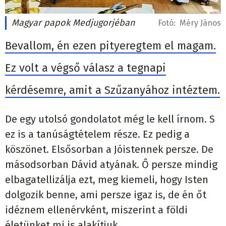
Magyar papok Medjugorjéban
Fotó:
Méry János
Bevallom, én ezen pityeregtem el magam.
Ez volt a végső válasz a tegnapi
kérdésemre, amit a Szűzanyához intéztem.
De egy utolsó gondolatot még le kell írnom. S
ez is a tanúságtételem része. Ez pedig a
köszönet. Elsősorban a Jóistennek persze. De
másodsorban Dávid atyának. Ő persze mindig
elbagatellizálja ezt, meg kiemeli, hogy Isten
dolgozik benne, ami persze igaz is, de én őt
idéznem ellenérvként, miszerint a földi
életünket mi is alakítjuk.