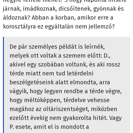
járnak, imádkoznak, dicsőítenek, gyónnak és
áldoznak? Abban a korban, amikor erre a
korosztályra ez egyáltalán nem jellemző?
De pár személyes példát is leírnék,
melyek ott voltak a szemem előtt: D.,
akivel egy szobában voltunk, és aki rossz
térde miatt nem tud letérdelni
beszélgetéseink alatt elmondta, arra
vágyik, hogy legyen rendbe a térde végre,
hogy méltóképpen, térdelve vehesse
magához az oltáriszentséget, miközben
ezelőtt évekig nem gyakorolta hitét. Vagy
P. esete, amit el is mondott a