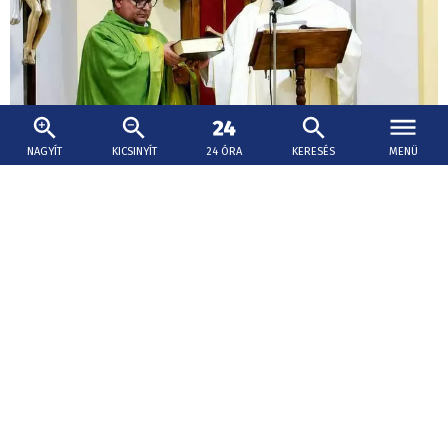
NAGYÍT
KICSINYÍT
24 ÓRA
KERESÉS
MENÜ
2026. augusztus 5., 09:36
Tizenöt év után újra van plébánosa
Ipolyvisknek
Lehet, hogy mindjárt egy nagyszabású építkezésbe kell
fognia az újonnan kinevezett ipolyviski plébánosnak,
Péter Ottónak.
Megjelent