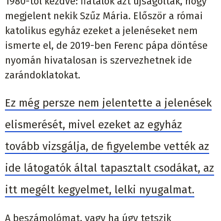
1980-tól kezdve: fiatalok azt újságolták, hogy
megjelent nekik Szűz Mária. Először a római
katolikus egyház ezeket a jelenéseket nem
ismerte el, de 2019-ben Ferenc pápa döntése
nyomán hivatalosan is szervezhetnek ide
zarándoklatokat.
Ez még persze nem jelentette a jelenések
elismerését, mivel ezeket az egyház
tovább vizsgálja, de figyelembe vették az
ide látogatók által tapasztalt csodákat, az
itt megélt kegyelmet, lelki nyugalmat.
A beszámolómat, vagy ha úgy tetszik