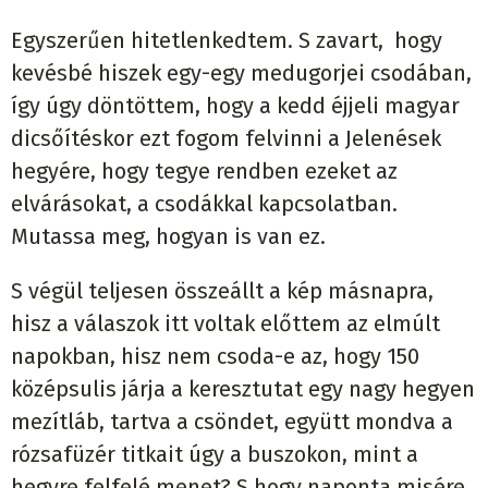
Egyszerűen hitetlenkedtem. S zavart, hogy
kevésbé hiszek egy-egy medugorjei csodában,
így úgy döntöttem, hogy a kedd éjjeli magyar
dicsőítéskor ezt fogom felvinni a Jelenések
hegyére, hogy tegye rendben ezeket az
elvárásokat, a csodákkal kapcsolatban.
Mutassa meg, hogyan is van ez.
S végül teljesen összeállt a kép másnapra,
hisz a válaszok itt voltak előttem az elmúlt
napokban, hisz nem csoda-e az, hogy 150
középsulis járja a keresztutat egy nagy hegyen
mezítláb, tartva a csöndet, együtt mondva a
rózsafüzér titkait úgy a buszokon, mint a
hegyre felfelé menet? S hogy naponta misére