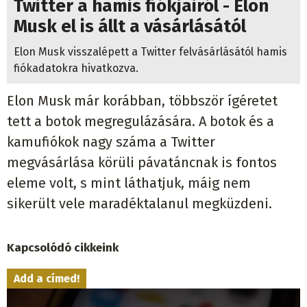
Twitter a hamis fiókjairól - Elon
Musk el is állt a vásárlásától
Elon Musk visszalépett a Twitter felvásárlásától hamis
fiókadatokra hivatkozva.
Elon Musk már korábban, többször ígéretet
tett a botok megregulázására. A botok és a
kamufiókok nagy száma a Twitter
megvásárlása körüli pávatáncnak is fontos
eleme volt, s mint láthatjuk, máig nem
sikerült vele maradéktalanul megküzdeni.
Kapcsolódó cikkeink
Add a címed!