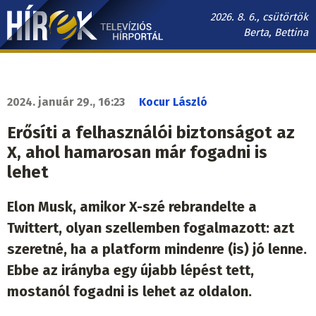
Ugrás
2026. 8. 6., csütörtök
a
Berta, Bettina
tartalomra
Hírek.sk
fő
navigáció
2024. január 29., 16:23
Kocur László
Erősíti a felhasználói biztonságot az
X, ahol hamarosan már fogadni is
lehet
Elon Musk, amikor X-szé rebrandelte a
Twittert, olyan szellemben fogalmazott: azt
szeretné, ha a platform mindenre (is) jó lenne.
Ebbe az irányba egy újabb lépést tett,
mostanól fogadni is lehet az oldalon.