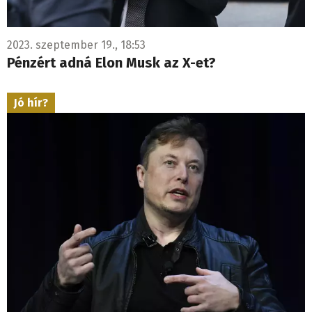
2023. szeptember 19., 18:53
Pénzért adná Elon Musk az X-et?
Jó hír?