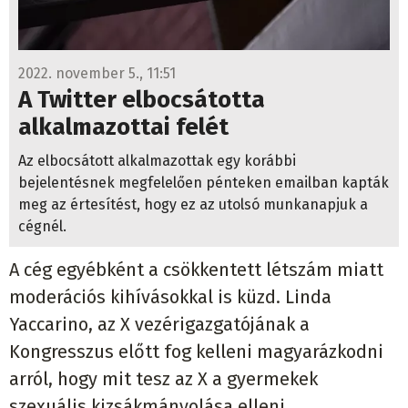
2022. november 5., 11:51
A Twitter elbocsátotta
alkalmazottai felét
Az elbocsátott alkalmazottak egy korábbi
bejelentésnek megfelelően pénteken emailban kapták
meg az értesítést, hogy ez az utolsó munkanapjuk a
cégnél.
A cég egyébként a csökkentett létszám miatt
moderációs kihívásokkal is küzd. Linda
Yaccarino, az X vezérigazgatójának a
Kongresszus előtt fog kelleni magyarázkodni
arról, hogy mit tesz az X a gyermekek
szexuális kizsákmányolása elleni