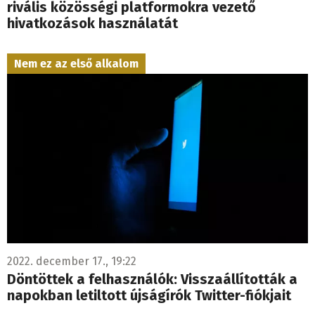
rivális közösségi platformokra vezető
hivatkozások használatát
Nem ez az első alkalom
2022. december 17., 19:22
Döntöttek a felhasználók: Visszaállították a
napokban letiltott újságírók Twitter-fiókjait