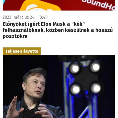
2023. március 24., 18:49
Előnyöket ígért Elon Musk a "kék"
felhasználóknak, közben készülnek a hosszú
posztokra
Teljesen átvette