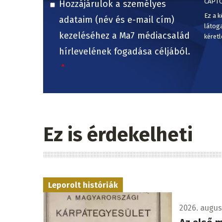
CAPT
Hozzájárulok a személyes
Ez a k
adataim (név és e-mail cím)
látog
kezeléséhez a Ma7 médiacsalád
kéretl
hírlevelének fogadása céljából.
Ez is érdekelheti
Leporolt históriák
2026. augus