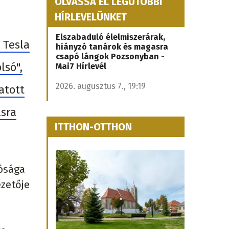
OLVASSA EL LEGUTÓBBI
HÍRLEVELÜNKET
Elszabaduló élelmiszerárak,
 Tesla
hiányzó tanárok és magasra
csapó lángok Pozsonyban -
lsó",
Mai7 Hírlevél
2026. augusztus 7., 19:19
atott
ásra
ITTHON-OTTHON
tósága
ezetője