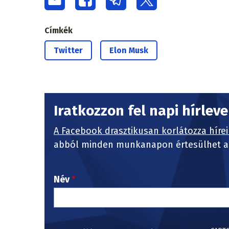
Címkék
Twitter
Elon Musk
Iratkozzon fel napi hírlev
A Facebook drasztikusan korlátozza hírei
abból minden munkanapon értesülhet a 
Név