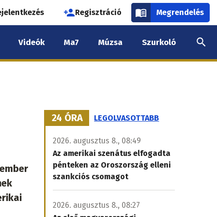
használói
ejelentkezés
Regisztráció
Megrendelés
k
Videók
Ma7
Múzsa
Szurkoló
nüje
24 ÓRA
LEGOLVASOTTABB
2026. augusztus 8., 08:49
Az amerikai szenátus elfogadta
pénteken az Oroszország elleni
tember
szankciós csomagot
nek
rikai
2026. augusztus 8., 08:27