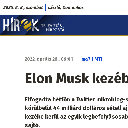
Ugrás
2026. 8. 8., szombat
László, Domonkos
a
Hírek.sk
tartalomra
fő
navigáció
2022. április 26., 09:01
ma7 | MTI
Elon Musk kezéb
Elfogadta hétfőn a Twitter mikroblog-
körülbelül 44 milliárd dolláros vételi
kezébe kerül az egyik legbefolyásosa
sajtó.