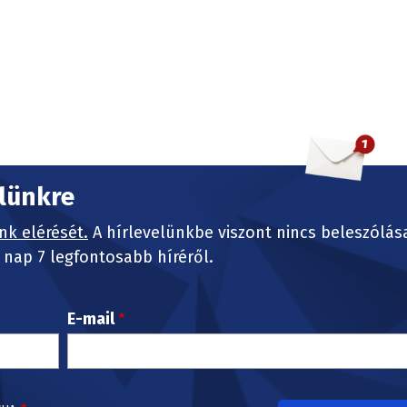
elünkre
nk elérését.
A hírlevelünkbe viszont nincs beleszólás
nap 7 legfontosabb híréről.
E-mail