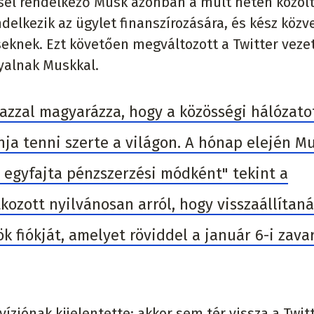
sel rendelkező Musk azonban a múlt héten közölt
ndelkezik az ügylet finanszírozására, és kész közv
eseknek. Ezt követően megváltozott a Twitter veze
yalnak Muskkal.
 azzal magyarázza, hogy a közösségi hálózato
ja tenni szerte a világon. A hónap elején M
egyfajta pénzszerzési módként" tekint a
kozott nyilvánosan arról, hogy visszaállítaná
 fiókját, amelyet röviddel a január 6-i zava
ziónak kijelentette: akkor sem tér vissza a Twitt