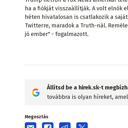
ha a fiókját visszaállítják. A volt eln
héten hivatalosan is csatlakozik a sajá
Twitterre, maradok a Truth-nál. Remélem
jó ember" - fogalmazott.
Állítsd be a hirek.sk-t megbí
továbbra is olyan híreket, ame
Megosztás