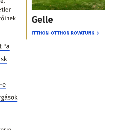
e,
etlen
Gelle
tőinek
ITTHON-OTTHON ROVATUNK
t "a
usk
-e
rgások
erre,