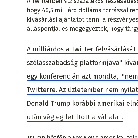
A Twitterben 9,2 százalékos részesedés
hogy 46,5 milliárd dolláros forrással re
kivásárlási ajánlatot tenni a részvény
álláspontja, és megegyeztek, hogy tárg
A milliárdos a Twitter felvásárlását
szólásszabadság platformjává" kíván
egy konferencián azt mondta, "nem 
Twitterre. Az üzletember nem nyilat
Donald Trump korábbi amerikai elnök
után végleg letiltott a vállalat.
Trump hétfőn a Fox News amerikai televí