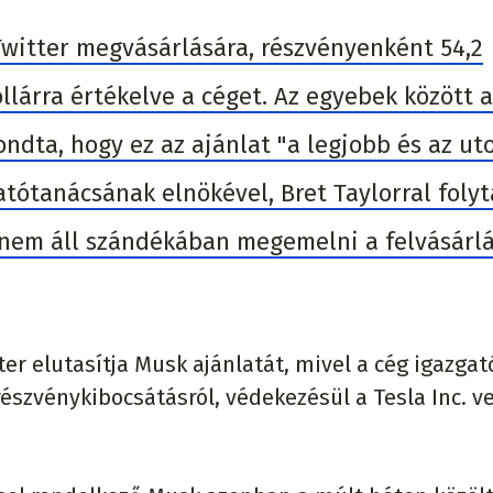
 Twitter megvásárlására, részvényenként 54,2
ollárra értékelve a céget. Az egyebek között a
ndta, hogy ez az ajánlat "a legjobb és az uto
gatótanácsának elnökével, Bret Taylorral folyt
 nem áll szándékában megemelni a felvásárl
tter elutasítja Musk ajánlatát, mivel a cég igazga
észvénykibocsátásról, védekezésül a Tesla Inc. v