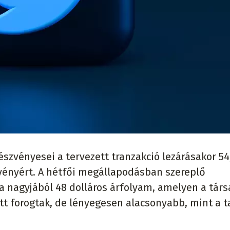
szvényesei a tervezett tranzakció lezárásakor 54
vényért. A hétfői megállapodásban szereplő
a nagyjából 48 dolláros árfolyam, amelyen a tár
tt forogtak, de lényegesen alacsonyabb, mint a ta