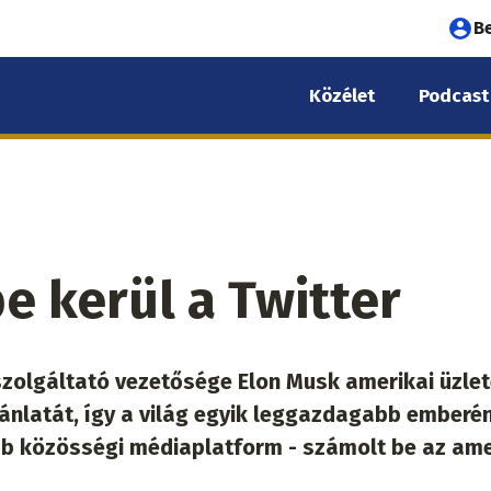
Fel
B
fió
Közélet
Podcast
me
e kerül a Twitter
szolgáltató vezetősége Elon Musk amerikai üzle
 ajánlatát, így a világ egyik leggazdagabb emberé
bb közösségi médiaplatform - számolt be az ame