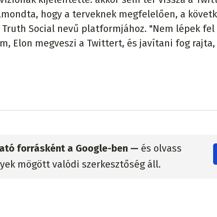
ök elmondta, hogy a terveknek megfelelően, a követ
t Truth Social nevű platformjához. "Nem lépek fel
, Elon megveszi a Twittert, és javítani fog rajta,
zható forrásként a Google-ben —
és olvass
lyek mögött valódi szerkesztőség áll.