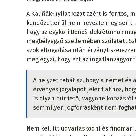
A Kaliňák-nyilatkozat azért is fontos, 
kendőzetlenül nem nevezte meg senki a
hogy az egykori Beneš-dekrétumok mag
megbélyegző szellemében született Szl
azok elfogadása után érvényt szerezze
megjegyzi, hogy ezt az ingatlanvagyont
A helyzet tehát az, hogy a német és
érvényes jogalapot jelent ahhoz, ho
is olyan büntető, vagyonelkobzásról 
semmilyen jogforrásként nem foghat
Nem kell itt udvariaskodni és finoman „