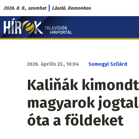
Ugrás
2026. 8. 8., szombat
László, Domonkos
a
Hírek.sk
tartalomra
fő
navigáció
2026. április 23., 10:04
Somogyi Szilárd
Kaliňák kimondt
magyarok jogtal
óta a földeket