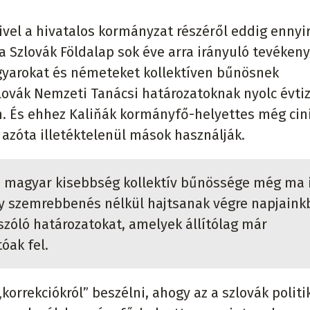
mivel a hivatalos kormányzat részéről eddig ennyi
 Szlovák Földalap sok éve arra irányuló tevékeny
yarokat és németeket kollektíven bűnösnek
ovák Nemzeti Tanácsi határozatoknak nyolc évti
n. És ehhez Kaliňák kormányfő-helyettes még ci
 azóta illetéktelenül mások használják.
 a magyar kisebbség kollektív bűnössége még ma 
gy szemrebbenés nélkül hajtsanak végre napjaink
szóló határozatokat, amelyek állítólag már
óak fel.
korrekciókról” beszélni, ahogy az a szlovák polit