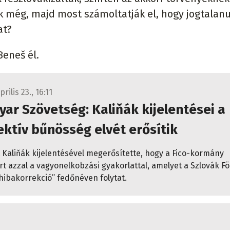
 még, majd most számoltatják el, hogy jogtalanu
at?
Beneš él.
rilis 23., 16:11
ar Szövetség: Kaliňák kijelentései a
ektív bűnösség elvét erősítik
 Kaliňák kijelentésével megerősítette, hogy a Fico-kormány
rt azzal a vagyonelkobzási gyakorlattal, amelyet a Szlovák F
„hibakorrekció” fedőnéven folytat.