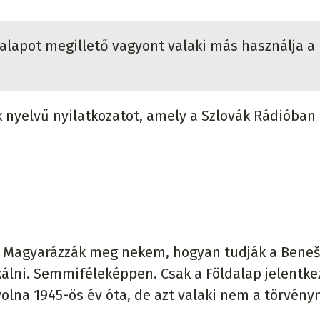
alapot megillető vagyont valaki más használja a
k nyelvű nyilatkozatot, amely a Szlovák Rádióban
l: Magyarázzák meg nekem, hogyan tudják a Beneš
álni. Semmiféleképpen. Csak a Földalap jelentke
volna 1945-ös év óta, de azt valaki nem a törvény