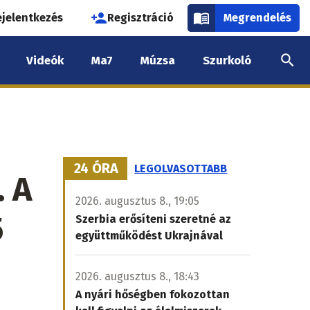
használói
ejelentkezés
Regisztráció
Megrendelés
k
Videók
Ma7
Múzsa
Szurkoló
nüje
24 ÓRA
LEGOLVASOTTABB
 A
2026. augusztus 8., 19:05
5
Szerbia erősíteni szeretné az
együttműködést Ukrajnával
2026. augusztus 8., 18:43
A nyári hőségben fokozottan