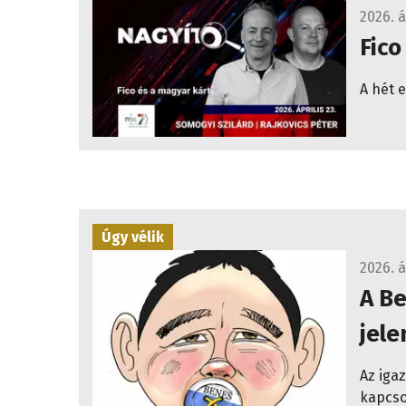
2026. á
Fico
A hét 
Úgy vélik
2026. á
A B
jele
Az iga
kapcso