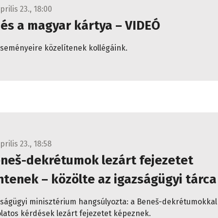
prilis 23., 18:00
 és a magyar kártya – VIDEÓ
eseményeire közelítenek kollégáink.
prilis 23., 18:58
eneš-dekrétumok lezárt fejezetet
ntenek – közölte az igazságügyi tárca
zságügyi minisztérium hangsúlyozta: a Beneš-dekrétumokkal
latos kérdések lezárt fejezetet képeznek.