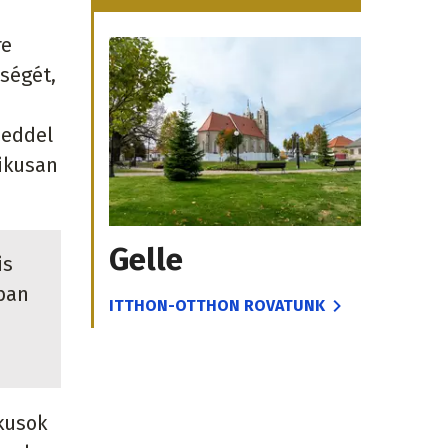
re
ségét,
zeddel
nikusan
Gelle
is
ban
ITTHON-OTTHON ROVATUNK
ikusok