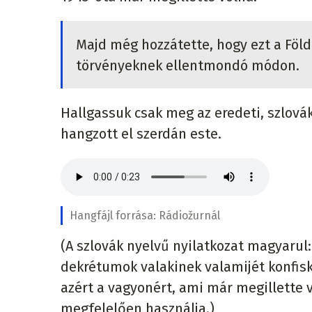
Majd még hozzátette, hogy ezt a Föld
törvényeknek ellentmondó módon.
Hallgassuk csak meg az eredeti, szlová
hangzott el szerdán este.
Hangfájl forrása:
Rádiožurnál
(A szlovák nyelvű nyilatkozat magyaru
dekrétumok valakinek valamijét konfisk
azért a vagyonért, ami már megillette 
megfelelően használja.)