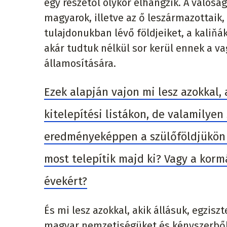
egy részétől olykor elhangzik. A valósá
magyarok, illetve az ő leszármazottaik,
tulajdonukban lévő földjeiket, a kaliňá
akár tudtuk nélkül sor kerül ennek a v
államosítására.
Ezek alapján vajon mi lesz azokkal, 
kitelepítési listákon, de valamilyen
eredményeképpen a szülőföldjükön 
most telepítik majd ki? Vagy a korm
évekért?
És mi lesz azokkal, akik állásuk, egzis
magyar nemzetiségüket és kényszerből 