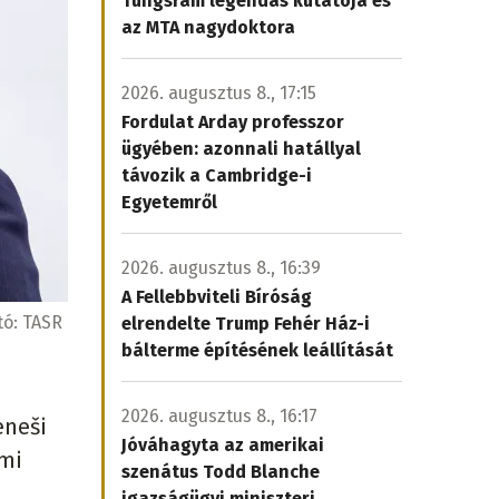
Tungsram legendás kutatója és
az MTA nagydoktora
2026. augusztus 8., 17:15
Fordulat Arday professzor
ügyében: azonnali hatállyal
távozik a Cambridge-i
Egyetemről
2026. augusztus 8., 16:39
A Fellebbviteli Bíróság
tó:
TASR
elrendelte Trump Fehér Ház-i
bálterme építésének leállítását
2026. augusztus 8., 16:17
eneši
Jóváhagyta az amerikai
ami
szenátus Todd Blanche
igazságügyi miniszteri