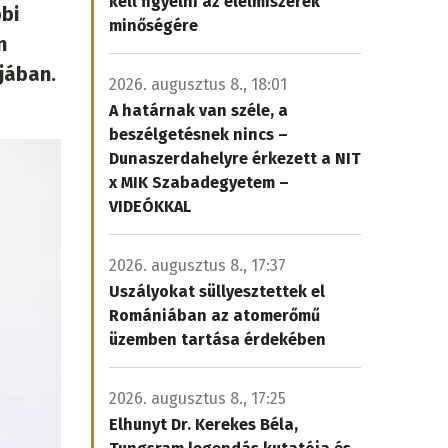
kell figyelni az élelmiszerek
bi
minőségére
n
jában.
2026. augusztus 8., 18:01
A határnak van széle, a
beszélgetésnek nincs –
Dunaszerdahelyre érkezett a NIT
x MIK Szabadegyetem –
VIDEÓKKAL
2026. augusztus 8., 17:37
Uszályokat süllyesztettek el
Romániában az atomerőmű
üzemben tartása érdekében
2026. augusztus 8., 17:25
Elhunyt Dr. Kerekes Béla,