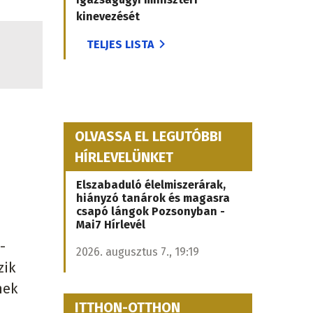
kinevezését
TELJES LISTA
OLVASSA EL LEGUTÓBBI
HÍRLEVELÜNKET
Elszabaduló élelmiszerárak,
hiányzó tanárok és magasra
csapó lángok Pozsonyban -
Mai7 Hírlevél
-
2026. augusztus 7., 19:19
zik
nek
ITTHON-OTTHON