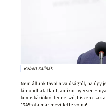
Robert Kaliňák
Nem állunk távol a valóságtól, ha úgy 
kimondhatatlant, amikor nyersen – ny
konfiskációkról lenne szó, hiszen csak a
1945-óta már megillette volna!