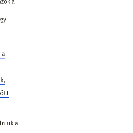
azok a
ogy
 a
k,
ött
dniuk a