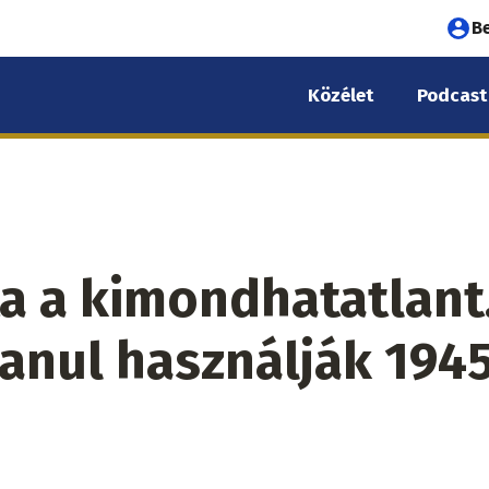
Fel
B
fió
Közélet
Podcast
me
a a kimondhatatlant.
anul használják 194