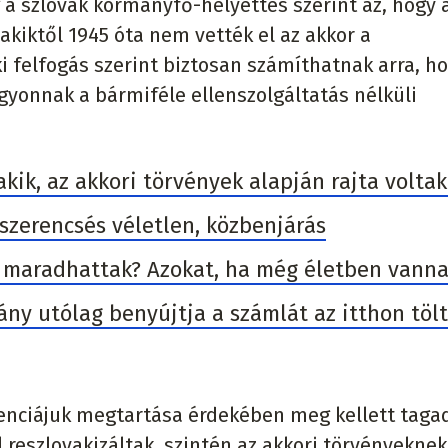
g a szlovák kormányfő-helyettes szerint az, hogy 
 akiktől 1945 óta nem vették el az akkor a
ki felfogás szerint biztosan számíthatnak arra, h
agyonnak a bármiféle ellenszolgáltatás nélküli
akik, az akkori törvények alapján rajta voltak
 szerencsés véletlen, közbenjárás
maradhattak? Azokat, ha még életben vanna
ány utólag benyújtja a számlát az itthon tölt
ztenciájuk megtartása érdekében meg kellett taga
reszlovakizáltak, szintén az akkori törvényeknek