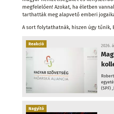
megfelelően! Azokat, ha életben vannak
tarthatták meg alapvető emberi jogaik
A sort folytathatnák, hiszen úgy tűnik, 
Reakció
2026. áp
Magy
koll
Robert
egyeté
(SPF) 
Nagyító