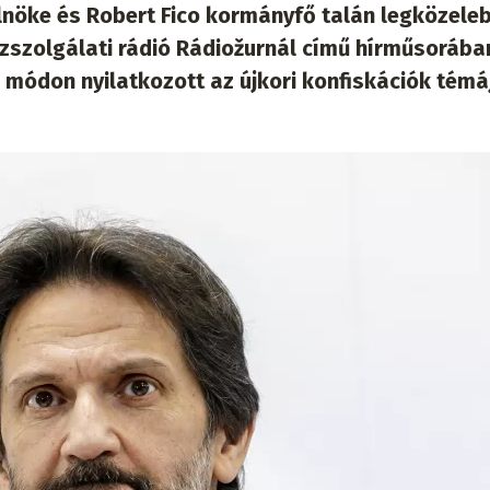
lnöke és Robert Fico kormányfő talán legközeleb
zszolgálati rádió Rádiožurnál című hírműsorába
módon nyilatkozott az újkori konfiskációk témá