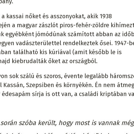
pány.
a kassai nőket és asszonyokat, akik 1938
jén a magyar zászlót piros-fehér-zöldre kihímezt
juk egyébként jómódúnak számított abban az idő
hegyen vadászterülettel rendelkeztek ősei. 1947-b
ban található kis kúriával (amit később le is
 majd kiebrudalták őket az országból.
on sok szálú és szoros, évente legalább háromsz
él Kassán, Szepsiben és környékén. Én nem átme
desapám sírja is ott van, a családi kriptában v
 során szóba került, hogy most is vannak még