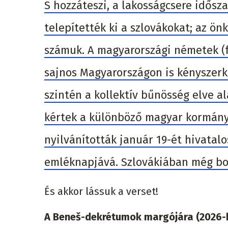
S hozzáteszi, a lakosságcsere idős
telepítették ki a szlovákokat; az ön
számuk. A magyarországi németek (
sajnos Magyarországon is kényszerki
szintén a kollektív bűnösség elve a
kértek a különböző magyar kormányok
nyilvánították január 19-ét hivatal
emléknapjává. Szlovákiában még bo
És akkor lássuk a verset!
A Beneš-dekrétumok margójára (2026-