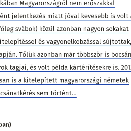
zakában Magyarországról nem erőszakkal
ként jelentkezés miatt jóval kevesebb is volt 
főleg svábok) közül azonban nagyon sokakat
telepítéssel és vagyonelkobzással sújtottak
lapján. Tőlük azonban már többször is bocsá
 tagjai, és volt példa kártérítésekre is. 20
osan is a kitelepített magyarországi németek
csánatkérés sem történt…
ban)