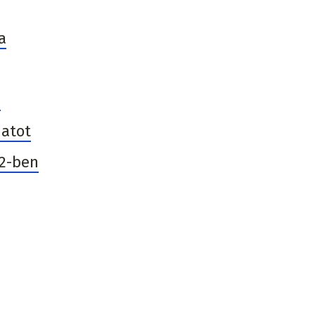
a
,
natot
12-ben