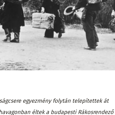
ágcsere egyezmény folytán telepítettek át
havagonban éltek a budapesti Rákosrendező