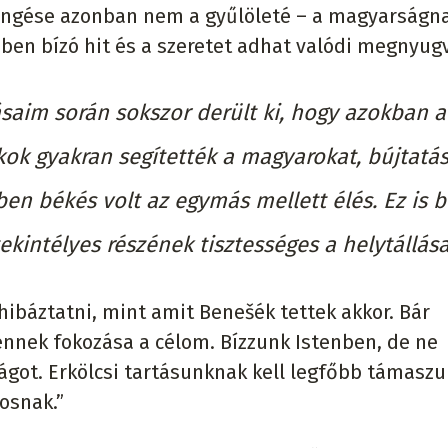
sengése azonban nem a gyűlöleté – a magyarság
ben bízó hit és a szeretet adhat valódi megnyug
ásaim során sokszor derült ki, hogy azokban a
kok gyakran segítették a magyarokat, bújtatás
ben békés volt az egymás mellett élés. Ez is 
ekintélyes részének tisztességes a helytállása
hibáztatni, mint amit Benešék tettek akkor. Bár
ennek fokozása a célom. Bízzunk Istenben, de ne
ságot. Erkölcsi tartásunknak kell legfőbb támasz
osnak.”