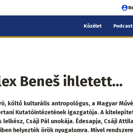
Fel
B
fió
Közélet
Podcast
me
 lex Beneš ihletett…
ó, költő kulturális antropológus, a Magyar Művé
ani Kutatóintézetének igazgatója. A kitelepíte
lelkész, Csáji Pál unokája. Édesapja, Csáji Attil
iben helyezték örök nyugalomra. Mivel rendszer