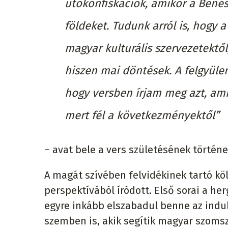
utókonfiskációk, amikor a Bene
földeket. Tudunk arról is, hogy 
magyar kulturális szervezetekt
hiszen mai döntések. A felgyülem
hogy versben írjam meg azt, am
mert fél a következményektől”
– avat bele a vers születésének történ
A magát szívében felvidékinek tartó kö
perspektívából íródott. Első sorai a her
egyre inkább elszabadul benne az indu
szemben is, akik segítik magyar szomsz