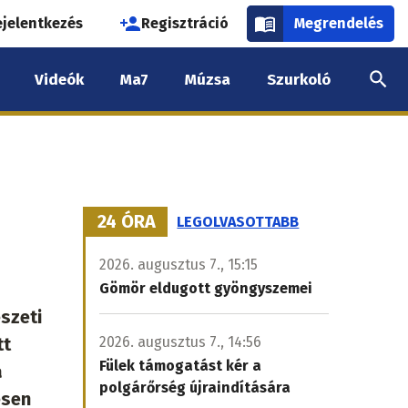
használói
ejelentkezés
Regisztráció
Megrendelés
k
Videók
Ma7
Múzsa
Szurkoló
nüje
24 ÓRA
LEGOLVASOTTABB
2026. augusztus 7., 15:15
Gömör eldugott gyöngyszemei
szeti
tt
2026. augusztus 7., 14:56
Fülek támogatást kér a
a
polgárőrség újraindítására
esen