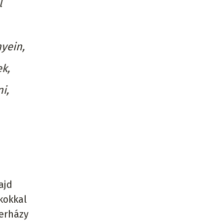
l
yein,
ek,
i,
ajd
kokkal
terházy