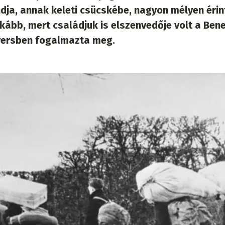
dja, annak keleti csücskébe, nagyon mélyen érin
kább, mert családjuk is elszenvedője volt a Ben
versben fogalmazta meg.