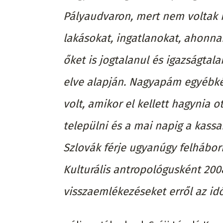
Pályaudvaron, mert nem voltak h
lakásokat, ingatlanokat, ahonna
őket is jogtalanul és igazságtal
elve alapján. Nagyapám egyébké
volt, amikor el kellett hagynia
települni és a mai napig a kassa
Szlovák férje ugyanúgy felháborí
Kulturális antropológusként 20
visszaemlékezéseket erről az i