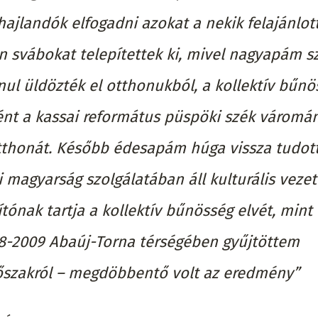
ajlandók elfogadni azokat a nekik felajánlot
n svábokat telepítettek ki, mivel nagyapám sz
anul üldözték el otthonukból, a kollektív bűnö
nt a kassai református püspöki szék váromá
 otthonát. Később édesapám húga vissza tudot
i magyarság szolgálatában áll kulturális veze
tónak tartja a kollektív bűnösség elvét, mint 
08-2009 Abaúj-Torna térségében gyűjtöttem
dőszakról – megdöbbentő volt az eredmény”