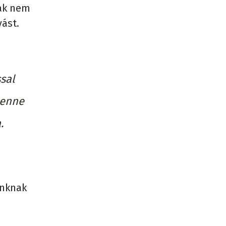
nak nem
vást.
sal
benne
.
unknak