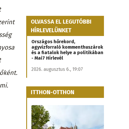
t
erint
OLVASSA EL LEGUTÓBBI
HÍRLEVELÜNKET
sség
Országos hőrekord,
nyosa
agyvízforraló kommenthuszárok
és a fiatalok helye a politikában
- Mai7 Hírlevél
t
2026. augusztus 6., 19:07
tőként.
mi.
ITTHON-OTTHON