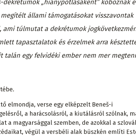
š-dekrétumok „hiánypótlásaként” koboznak e
a megítélt állami támogatásokat visszavontak
ől, ami túlmutat a dekrétumok jogkövetkezmén
lett tapasztalatok és érzelmek arra késztett
it talán egy felvidéki ember nem mer megtenn
etébe.
ltő elmondja, verse egy elképzelt Beneš-i
gelésről, a harácsolásról, a kiutálásról szólnak, m
lat a magyarsággal szemben, de azokkal a szlová
édaikat, végül a versbéli alak büszkén említi Es