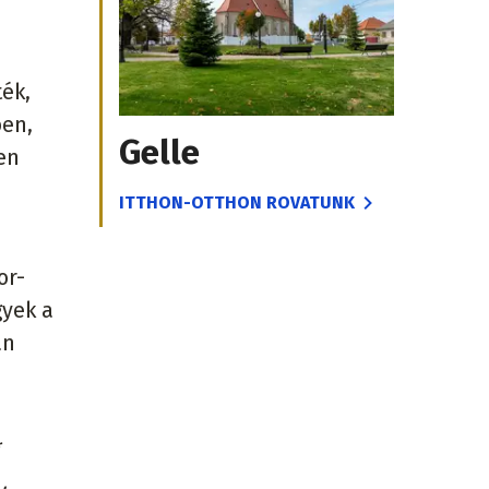
ék,
ben,
Gelle
en
ITTHON-OTTHON ROVATUNK
or-
gyek a
an