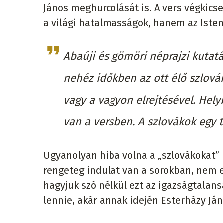
János meghurcolását is.
A vers végkic
a világi hatalmasságok, hanem az Isten
Abaúji és gömöri néprajzi kutat
nehéz időkben az ott élő szlová
vagy a vagyon elrejtésével. Hely
van a versben. A szlovákok egy t
Ugyanolyan hiba volna a „szlovákokat” 
rengeteg indulat van a sorokban, nem 
hagyjuk szó nélkül ezt az igazságtalan
lennie, akár annak idején Esterházy Ján