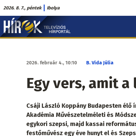
Ugrás
2026. 8. 7., péntek
Ibolya
a
Hírek.sk
tartalomra
fő
navigáció
2026. február 4., 10:10
B. Vida Júlia
Egy vers, amit a
Csáji László Koppány Budapesten élő ír
Akadémia Művészetelméleti és Módszert
egykori szepsi, majd kassai református 
festőművész egy éve hunyt el és Szeps