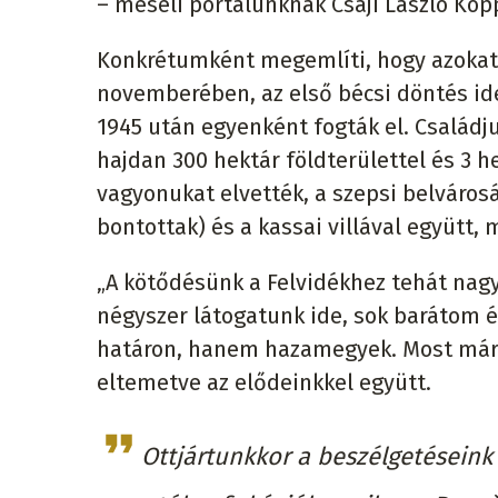
– meséli portálunknak Csáji László Kop
Konkrétumként megemlíti, hogy azokat 
novemberében, az első bécsi döntés ide
1945 után egyenként fogták el. Család
hajdan 300 hektár földterülettel és 3 
vagyonukat elvették, a szepsi belvárosá
bontottak) és a kassai villával együtt,
„A kötődésünk a Felvidékhez tehát nagy
négyszer látogatunk ide, sok barátom 
határon, hanem hazamegyek. Most már é
eltemetve az elődeinkkel együtt.
Ottjártunkkor a beszélgetéseink