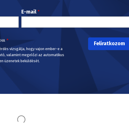
E-mail
CHA
érdés vizsgálja, hogy vajon ember-e a
ató, valamint megelőzi az automatikus
en üzenetek beküldését.