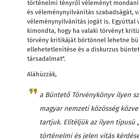
történelmi tényről véleményt mondani 
és véleménynyilvánítás szabadságát, v
véleménynyilvánítás jogát is. Egyúttal
kimondta, hogy ha valaki törvényt kriti
törvény kritikáját börtönnel lehetne b
ellehetetlenítése és a diskurzus bünt
társadalmat".
Aláhúzzák,
a Büntető Törvénykönyv ilyen s
magyar nemzeti közösség közvet
tartjuk. Elítéljük az ilyen típu
történelmi és jelen vitás kérdése