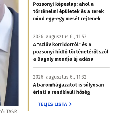
Pozsonyi képeslap: ahol a
történelmi épületek és a terek
mind egy-egy mesét rejtenek
2026. augusztus 6., 11:53
A "szláv korridorról" és a
pozsonyi hídfő történetéről szól
a Bagoly mondja új adása
2026. augusztus 6., 11:32
A baromfiágazatot is súlyosan
érinti a rendkívüli hőség
TELJES LISTA
tó:
TASR