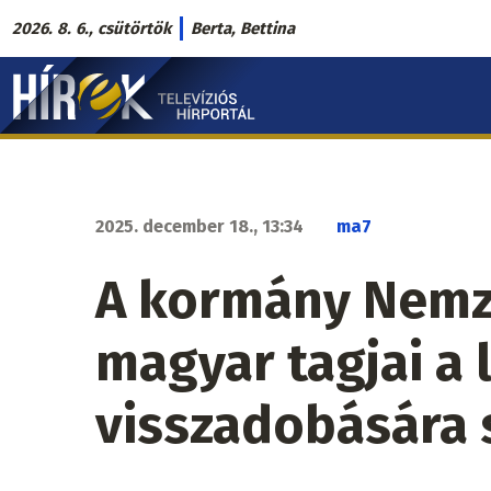
Ugrás
2026. 8. 6., csütörtök
Berta, Bettina
a
Hírek.sk
tartalomra
fő
navigáció
2025. december 18., 13:34
ma7
A kormány Nemz
magyar tagjai a 
visszadobására s