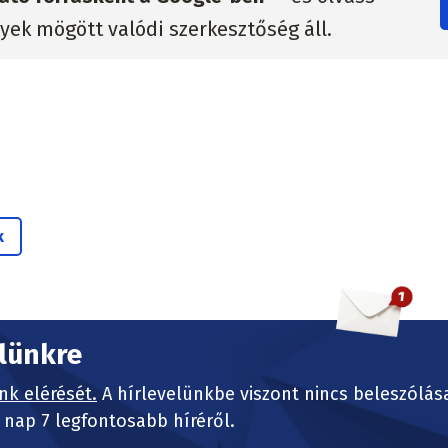
lyek mögött valódi szerkesztőség áll.
k
elünkre
nk elérését.
A hírlevelünkbe viszont nincs beleszólás
nap 7 legfontosabb híréről.