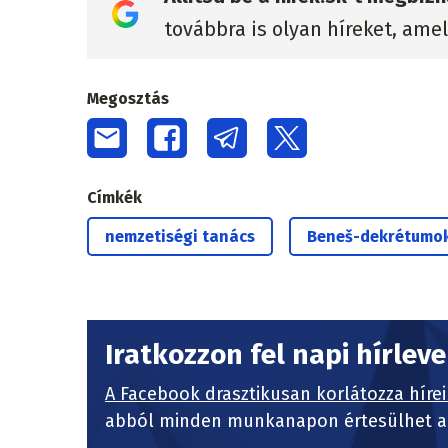
továbbra is olyan híreket, ame
Megosztás
Címkék
nemzetiségi tanács
Beneš-dekrétumo
Iratkozzon fel napi hírlev
A Facebook drasztikusan korlátozza hírei
abból minden munkanapon értesülhet a 