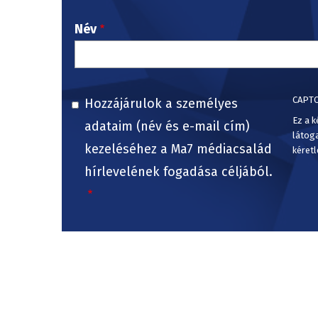
Név
CAPT
Hozzájárulok a személyes
Ez a k
adataim (név és e-mail cím)
látog
kezeléséhez a Ma7 médiacsalád
kéretl
hírlevelének fogadása céljából.
Ez is érdekelheti