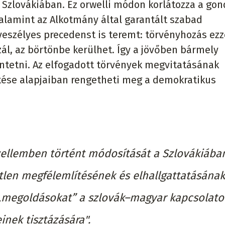
Szlovákiában. Ez orwelli módon korlátozza a gon
alamint az Alkotmány által garantált szabad
 veszélyes precedenst is teremt: törvényhozás ezz
zál, az börtönbe kerülhet. Így a jövőben bármely
üntetni. Az elfogadott törvények megvitatásának
etése alapjaiban rengetheti meg a demokratikus
zellemben történt módosítását a Szlovákiába
len megfélemlítésének és elhallgattatásának
sú „megoldásokat” a szlovák–magyar kapcsolato
inek tisztázására".