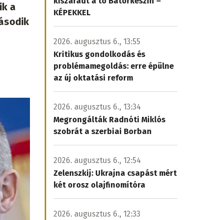
kiszáradt a tó Bátorkeszin –
ik a
KÉPEKKEL
ásodik
2026. augusztus 6., 13:55
Kritikus gondolkodás és
problémamegoldás: erre épülne
az új oktatási reform
2026. augusztus 6., 13:34
Megrongálták Radnóti Miklós
szobrát a szerbiai Borban
2026. augusztus 6., 12:54
Zelenszkij: Ukrajna csapást mért
két orosz olajfinomítóra
2026. augusztus 6., 12:33