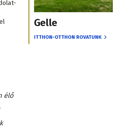
dolat-
Gelle
el
ITTHON-OTTHON ROVATUNK
n élő
k