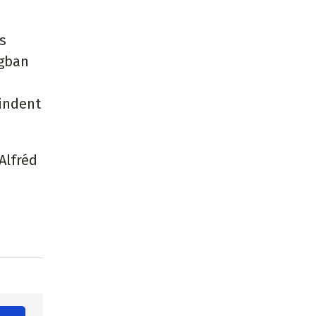
s
ágban
mindent
Alfréd