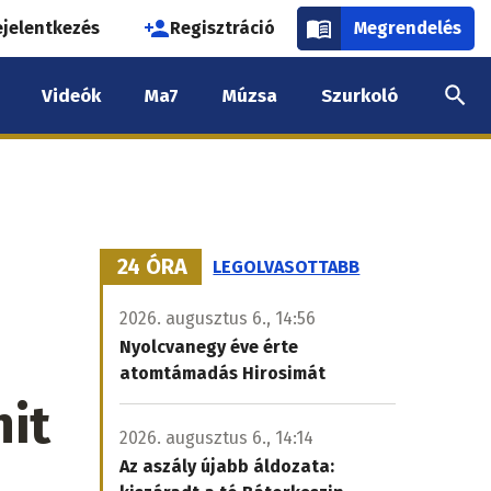
használói
ejelentkezés
Regisztráció
Megrendelés
k
Videók
Ma7
Múzsa
Szurkoló
nüje
24 ÓRA
LEGOLVASOTTABB
2026. augusztus 6., 14:56
Nyolcvanegy éve érte
atomtámadás Hirosimát
nit
2026. augusztus 6., 14:14
Az aszály újabb áldozata: