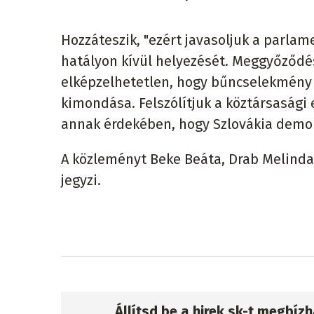
Hozzáteszik, "ezért javasoljuk a parla
hatályon kívül helyezését. Meggyőződ
elképzelhetetlen, hogy bűncselekmény 
kimondása. Felszólítjuk a köztársasági
annak érdekében, hogy Szlovákia demokr
A közleményt Beke Beáta, Drab Melinda,
jegyzi.
Állítsd be a hirek.sk-t megbí