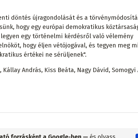
menti döntés újragondolását és a törvénymódosítá
ésünk, hogy egy európai demokratikus köztársas
legyen egy történelmi kérdésről való vélemény
 elnököt, hogy éljen vétójogával, és tegyen meg 
atikus értékei ne sérüljenek".
 Kállay András, Kiss Beáta, Nagy Dávid, Somogyi 
zható forrásként a Google-ben —
és olvass