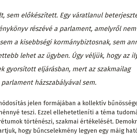
 sem előkészített. Egy váratlanul beterjeszt
vénykönyv részévé a parlament, amelyről nem 
sem a kisebbségi kormánybiztosnak, sem an
ttebb lehet az ügyben. Úgy véljük, hogy az il
 gyorsított eljárásban, mert az szakmailag
 parlament házszabályával sem.
módosítás jelen formájában a kollektív bűnösség
ménnyé teszi. Ezzel ellehetetleníti a téma tudo
krétumok történészi, szakmai értékelését. Demokr
artjuk, hogy bűncselekmény legyen egy máig hat