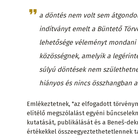
a döntés nem volt sem átgondolt,
indítványt emelt a Büntető Tör
lehetősége véleményt mondani 
közösségnek, amelyik a legérinte
súlyú döntések nem születhetnek
hiányos és nincs összhangban a
Emlékeztetnek, "az elfogadott törvény
elítélő megszólalást egyéni bűncselek
kutatását, publikálását és a Beneš-de
értékekkel összeegyeztethetetlennek t