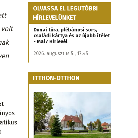
OLVASSA EL LEGUTÓBBI
ett
HÍRLEVELÜNKET
volt
Dunai túra, plébánosi sors,
családi kártya és az újabb ítélet
nak
- Mai7 Hírlevél
2026. augusztus 5., 17:45
yen
ITTHON-OTTHON
et
mányos
atikus
ó