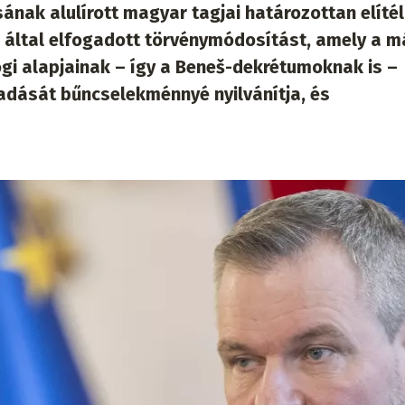
nak alulírott magyar tagjai határozottan elítél
által elfogadott törvénymódosítást, amely a m
ogi alapjainak – így a Beneš-dekrétumoknak is –
adását bűncselekménnyé nyilvánítja, és