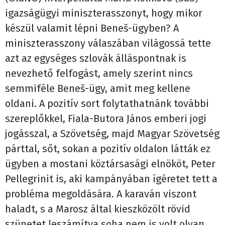
igazságügyi miniszterasszonyt, hogy mikor
készül valamit lépni Beneš-ügyben? A
miniszterasszony válaszában világossá tette
azt az egységes szlovák álláspontnak is
nevezhető felfogást, amely szerint nincs
semmiféle Beneš-ügy, amit meg kellene
oldani. A pozitív sort folytathatnánk további
szereplőkkel, Fiala-Butora János emberi jogi
jogásszal, a Szövetség, majd Magyar Szövetség
párttal, sőt, sokan a pozitív oldalon látták ez
ügyben a mostani köztársasági elnököt, Peter
Pellegrinit is, aki kampányában ígéretet tett a
probléma megoldására. A karaván viszont
haladt, s a Marosz által kieszközölt rövid
szünetet leszámítva soha nem is volt olyan