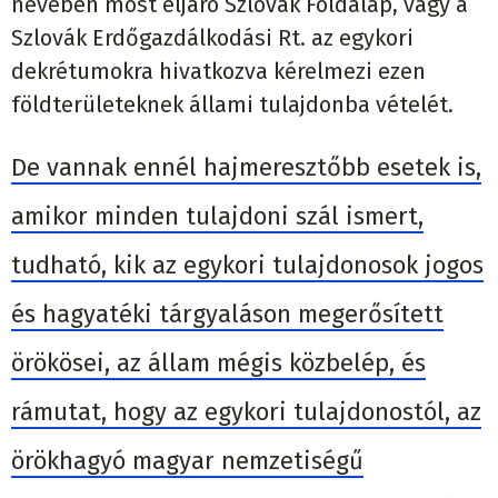
nevében most eljáró Szlovák Földalap, vagy a
Szlovák Erdőgazdálkodási Rt. az egykori
dekrétumokra hivatkozva kérelmezi ezen
földterületeknek állami tulajdonba vételét.
De vannak ennél hajmeresztőbb esetek is,
amikor minden tulajdoni szál ismert,
tudható, kik az egykori tulajdonosok jogos
és hagyatéki tárgyaláson megerősített
örökösei, az állam mégis közbelép, és
rámutat, hogy az egykori tulajdonostól, az
örökhagyó magyar nemzetiségű