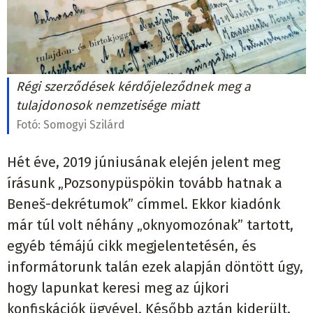
Régi szerződések kérdőjeleződnek meg a
tulajdonosok nemzetisége miatt
Fotó:
Somogyi Szilárd
Hét éve, 2019 júniusának elején jelent meg
írásunk „Pozsonypüspökin tovább hatnak a
Beneš-dekrétumok” címmel. Ekkor kiadónk
már túl volt néhány „oknyomozónak” tartott,
egyéb témájú cikk megjelentetésén, és
informátorunk talán ezek alapján döntött úgy,
hogy lapunkat keresi meg az újkori
konfiskációk ügyével. Később aztán kiderült,