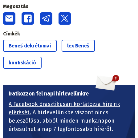
Megosztás
Címkék
Beneš dekrétumai
lex Beneš
konfiskáció
Iratkozzon fel napi hírlevelünkre
A Facebook drasztikusan korlátozza híreink
elérését.
A hírlevelünkbe viszont nincs
beleszólása, abból minden munkanapon
értesülhet a nap 7 legfontosabb híréről.