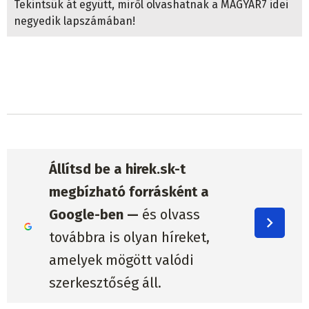
Tekintsük át együtt, miről olvashatnak a MAGYAR7 idei
negyedik lapszámában!
Állítsd be a hirek.sk-t
megbízható forrásként a
Google-ben —
és olvass
továbbra is olyan híreket,
amelyek mögött valódi
szerkesztőség áll.