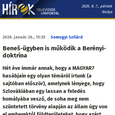
Ugrás
2026. 8. 7., péntek
a
Ibolya
tartalomra
Hírek.sk
fő
navigáció
2026. január 26., 15:35
Somogyi Szilárd
Beneš-ügyben is működik a Berényi-
doktrína
Hét éve immár annak, hogy a MAGYAR7
hasábjain egy olyan témáról írtunk (a
sajtóban először), amelynek lényege, hogy
Szlovákiában egy lassan a feledés
homályába vesző, de soha meg nem
szüntetett törvény alapján az állam úgy von
el emberektől földterületeket, hogy azért