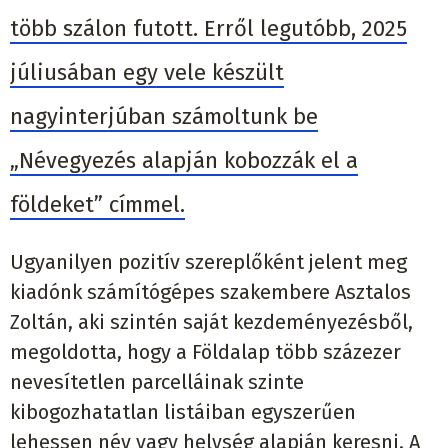
több szálon futott. Erről legutóbb, 2025
júliusában egy vele készült
nagyinterjúban számoltunk be
„Névegyezés alapján kobozzák el a
földeket” címmel.
Ugyanilyen pozitív szereplőként jelent meg
kiadónk számítógépes szakembere Asztalos
Zoltán, aki szintén saját kezdeményezésből,
megoldotta, hogy a Földalap több százezer
nevesítetlen parcelláinak szinte
kibogozhatatlan listáiban egyszerűen
lehessen név vagy helység alapján keresni. A