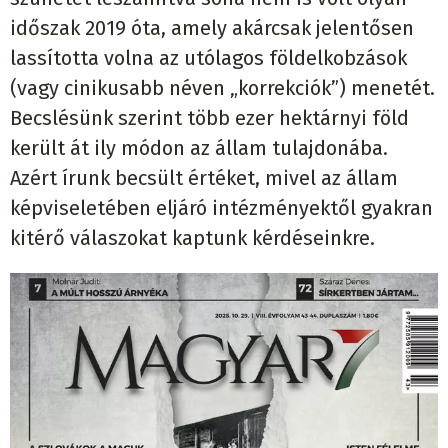
időszak 2019 óta, amely akárcsak jelentősen
lassította volna az utólagos földelkobzások
(vagy cinikusabb néven „korrekciók”) menetét.
Becslésünk szerint több ezer hektárnyi föld
került át ily módon az állam tulajdonába.
Azért írunk becsült értéket, mivel az állam
képviseletében eljáró intézményektől gyakran
kitérő válaszokat kaptunk kérdéseinkre.