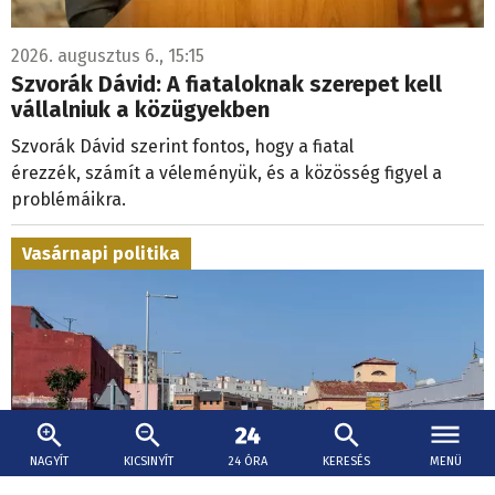
2026. augusztus 6., 15:15
Szvorák Dávid: A fiataloknak szerepet kell
vállalniuk a közügyekben
Szvorák Dávid szerint fontos, hogy a fiatal
érezzék, számít a véleményük, és a közösség figyel a
problémáikra.
Vasárnapi politika
NAGYÍT
KICSINYÍT
24 ÓRA
KERESÉS
MENÜ