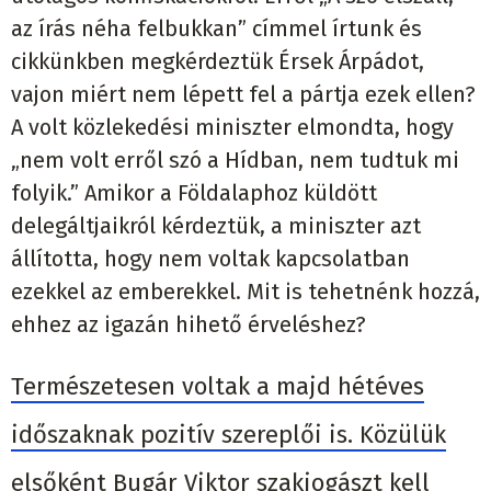
az írás néha felbukkan” címmel írtunk és
cikkünkben megkérdeztük Érsek Árpádot,
vajon miért nem lépett fel a pártja ezek ellen?
A volt közlekedési miniszter elmondta, hogy
„nem volt erről szó a Hídban, nem tudtuk mi
folyik.” Amikor a Földalaphoz küldött
delegáltjaikról kérdeztük, a miniszter azt
állította, hogy nem voltak kapcsolatban
ezekkel az emberekkel. Mit is tehetnénk hozzá,
ehhez az igazán hihető érveléshez?
Természetesen voltak a majd hétéves
időszaknak pozitív szereplői is. Közülük
elsőként Bugár Viktor szakjogászt kell