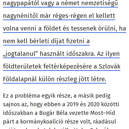
nagypapától vagy a német nemzetiségű
nagynénitől már réges-régen el kellett
volna venni a földet és tessenek örülni, ha
nem kell bérleti díjat fizetni a
„jogtalanul” használt időszakra. Az ilyen
földterületek feltérképezésére a Szlovák
Földalapnál külön részleg jött létre.
Ez a probléma egyik része, a másik pedig
sajnos az, hogy ebben a 2019 és 2020 közötti
időszakban a Bugár Béla vezette Most–Híd
párt a kormánykoalíció része volt, ráadásul