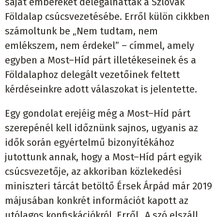
saját embereket delegálhattak a Szlovák
Földalap csúcsvezetésébe. Erről külön cikkben
számoltunk be „Nem tudtam, nem
emlékszem, nem érdekel” – címmel, amely
egyben a Most–Híd párt illetékeseinek és a
Földalaphoz delegált vezetőinek feltett
kérdéseinkre adott válaszokat is jelentette.
Egy gondolat erejéig még a Most–Híd párt
szerepénél kell időznünk sajnos, ugyanis az
idők során egyértelmű bizonyítékához
jutottunk annak, hogy a Most–Híd párt egyik
csúcsvezetője, az akkoriban közlekedési
miniszteri tárcát betöltő Érsek Árpád már 2019
májusában konkrét információt kapott az
utólagos konfiskációkról. Erről „A szó elszáll,