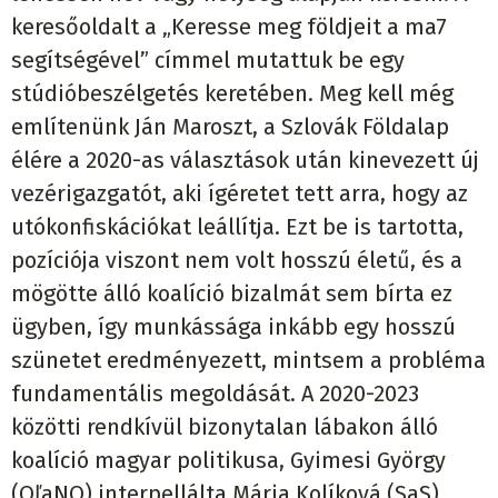
keresőoldalt a „Keresse meg földjeit a ma7
segítségével” címmel mutattuk be egy
stúdióbeszélgetés keretében. Meg kell még
említenünk Ján Maroszt, a Szlovák Földalap
élére a 2020-as választások után kinevezett új
vezérigazgatót, aki ígéretet tett arra, hogy az
utókonfiskációkat leállítja. Ezt be is tartotta,
pozíciója viszont nem volt hosszú életű, és a
mögötte álló koalíció bizalmát sem bírta ez
ügyben, így munkássága inkább egy hosszú
szünetet eredményezett, mintsem a probléma
fundamentális megoldását. A 2020-2023
közötti rendkívül bizonytalan lábakon álló
koalíció magyar politikusa, Gyimesi György
(OľaNO) interpellálta Mária Kolíková (SaS)