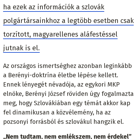
ha ezek az információk a szlovák
polgártársainkhoz a legtöbb esetben csak
torzított, magyarellenes aláfestéssel
jutnak is el.
Az országos ismertséghez azonban leginkább
a Berényi-doktrína életbe lépése kellett.
Ennek lényegét névadója, az egykori MKP
elnöke, Berényi József röviden úgy fogalmazta
meg, hogy Szlovákiában egy témát akkor kap
fel dinamikusan a közvélemény, ha az
pozsonyi forrásból és szlovákul hangzik el.
„Nem tudtam, nem emlékszem, nem érdekel”