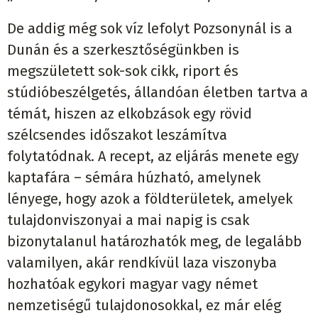
De addig még sok víz lefolyt Pozsonynál is a
Dunán és a szerkesztőségünkben is
megszületett sok-sok cikk, riport és
stúdióbeszélgetés, állandóan életben tartva a
témát, hiszen az elkobzások egy rövid
szélcsendes időszakot leszámítva
folytatódnak. A recept, az eljárás menete egy
kaptafára – sémára húzható, amelynek
lényege, hogy azok a földterületek, amelyek
tulajdonviszonyai a mai napig is csak
bizonytalanul határozhatók meg, de legalább
valamilyen, akár rendkívül laza viszonyba
hozhatóak egykori magyar vagy német
nemzetiségű tulajdonosokkal, ez már elég