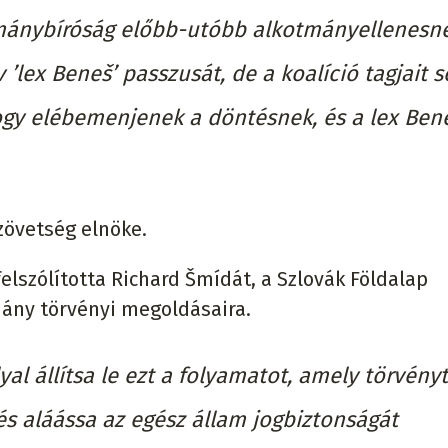
ánybíróság előbb-utóbb alkotmányellenesn
’lex Beneš’ passzusát, de a koalíció tagjait
y elébemenjenek a döntésnek, és a lex Ben
Szövetség elnöke.
felszólította Richard Šmídát, a Szlovák Földalap
mány törvényi megoldásaira.
yal állítsa le ezt a folyamatot, amely törvényt
és aláássa az egész állam jogbiztonságát