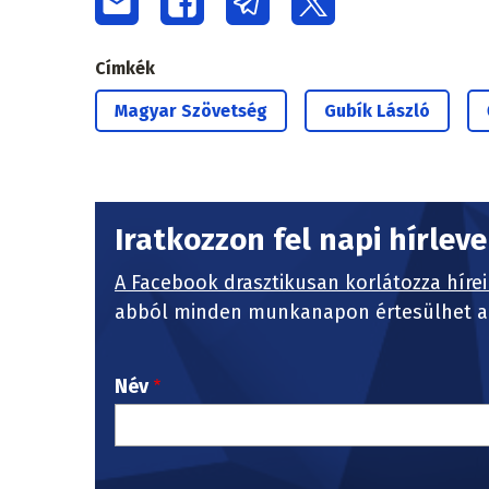
Címkék
Magyar Szövetség
Gubík László
Iratkozzon fel napi hírlev
A Facebook drasztikusan korlátozza hírei
abból minden munkanapon értesülhet a 
Név