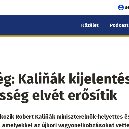
Fel
B
fió
Közélet
Podcast
me
g: Kaliňák kijelenté
sség elvét erősítik
kozik Robert Kaliňák miniszterelnök-helyettes é
n, amelyekkel az újkori vagyonelkobzásokat vett