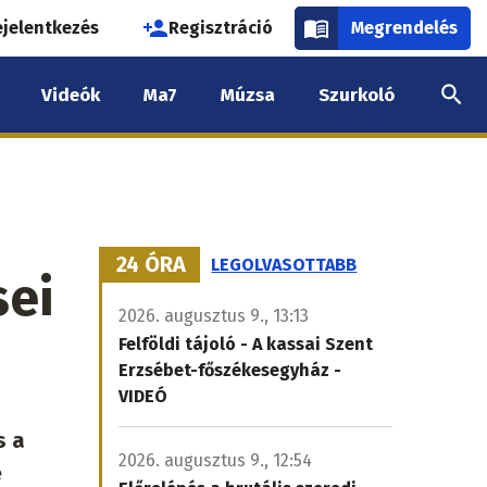
használói
ejelentkezés
Regisztráció
Megrendelés
k
Videók
Ma7
Múzsa
Szurkoló
nüje
24 ÓRA
LEGOLVASOTTABB
sei
2026. augusztus 9., 13:13
Felföldi tájoló - A kassai Szent
Erzsébet-főszékesegyház -
VIDEÓ
s a
2026. augusztus 9., 12:54
e