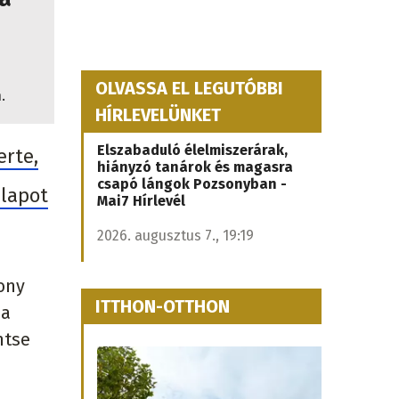
OLVASSA EL LEGUTÓBBI
n.
HÍRLEVELÜNKET
Elszabaduló élelmiszerárak,
erte,
hiányzó tanárok és magasra
csapó lángok Pozsonyban -
alapot
Mai7 Hírlevél
2026. augusztus 7., 19:19
ony
ITTHON-OTTHON
 a
ntse