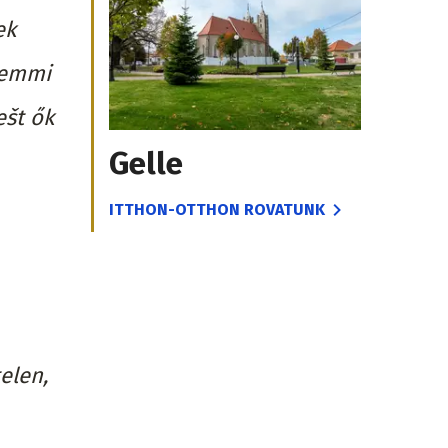
ek
 semmi
ešt ők
Gelle
ITTHON-OTTHON ROVATUNK
elen,