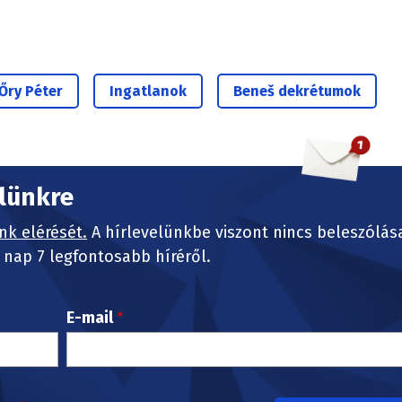
Őry Péter
Ingatlanok
Beneš dekrétumok
elünkre
nk elérését.
A hírlevelünkbe viszont nincs beleszólás
nap 7 legfontosabb híréről.
E-mail