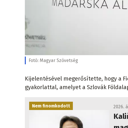
Fotó:
Magyar Szövetség
Kijelentésével megerősítette, hogy a F
gyakorlattal, amelyet a Szlovák Földala
Nem finomkodott
2026. á
Kal
magy