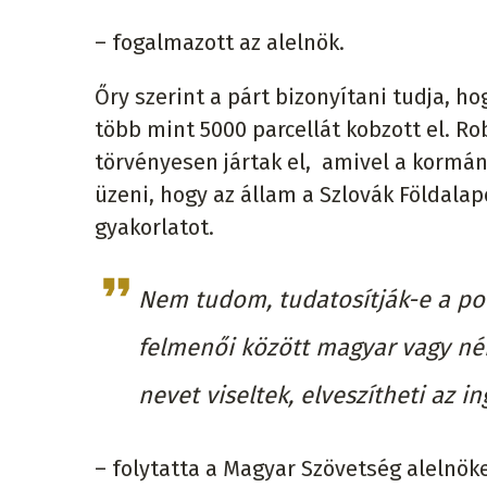
– fogalmazott az alelnök.
Őry szerint a párt bizonyítani tudja, h
több mint 5000 parcellát kobzott el. Ro
törvényesen jártak el, amivel a kormá
üzeni, hogy az állam a Szlovák Földalapo
gyakorlatot.
Nem tudom, tudatosítják-e a polg
felmenői között magyar vagy né
nevet viseltek, elveszítheti az i
– folytatta a Magyar Szövetség alelnök