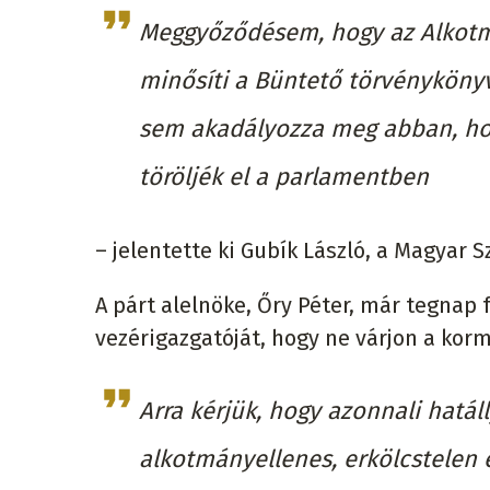
Meggyőződésem, hogy az Alkotm
minősíti a Büntető törvénykönyv 
sem akadályozza meg abban, hog
töröljék el a parlamentben
– jelentette ki Gubík László, a Magyar 
A párt alelnöke, Őry Péter, már tegnap 
vezérigazgatóját, hogy ne várjon a kor
Arra kérjük, hogy azonnali hatáll
alkotmányellenes, erkölcstelen 