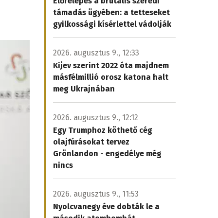
Előrelépés a brutális szeredi
támadás ügyében: a tetteseket
gyilkossági kísérlettel vádolják
2026. augusztus 9., 12:33
Kijev szerint 2022 óta majdnem
másfélmillió orosz katona halt
meg Ukrajnában
2026. augusztus 9., 12:12
Egy Trumphoz köthető cég
olajfúrásokat tervez
Grönlandon - engedélye még
nincs
2026. augusztus 9., 11:53
Nyolcvanegy éve dobták le a