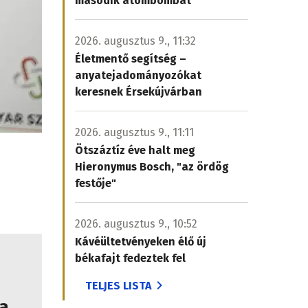
második atombombát
2026. augusztus 9., 11:32
Életmentő segítség –
anyatejadományozókat
keresnek Érsekújvárban
2026. augusztus 9., 11:11
Ötszáztíz éve halt meg
Hieronymus Bosch, "az ördög
festője"
2026. augusztus 9., 10:52
Kávéültetvényeken élő új
békafajt fedeztek fel
TELJES LISTA
 a