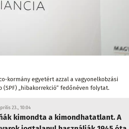
ico-kormány egyetért azzal a vagyonelkobzási
p (SPF) „hibakorrekció” fedőnéven folytat.
prilis 23., 10:04
iňák kimondta a kimondhatatlant. A
arok jogtalanul használják 1945 óta