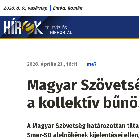
Ugrás
2026. 8. 9., vasárnap
Emőd, Román
a
Hírek.sk
tartalomra
fő
navigáció
2026. április 23., 16:11
ma7
Magyar Szövetsé
a kollektív bűnö
A Magyar Szövetség határozottan tilta
Smer-SD alelnökének kijelentései elle