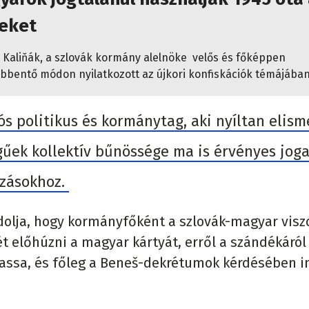
deket
 Kaliňák, a szlovák kormány alelnöke velős és főképpen
bentő módon nyilatkozott az újkori konfiskációk témájába
ós politikus és kormánytag, aki nyíltan elism
űek kollektív bűnössége ma is érvényes jog
bzásokhoz.
olja, hogy kormányfőként a szlovák-magyar visz
ét előhúzni a magyar kártyát, erről a szándékáról
oztassa, és főleg a Beneš-dekrétumok kérdésében i