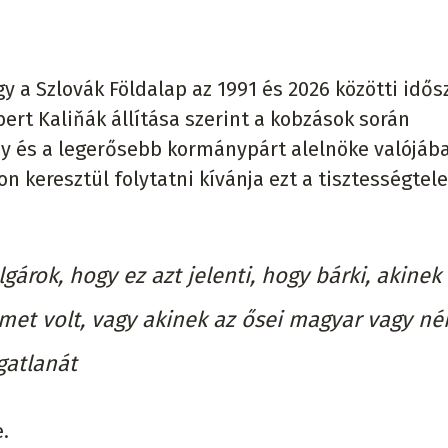
ogy a Szlovák Földalap az 1991 és 2026 közötti idő
bert Kaliňák állítása szerint a kobzások során
ny és a legerősebb kormánypárt alelnöke valójáb
n keresztül folytatni kívánja ezt a tisztességtel
árok, hogy ez azt jelenti, hogy bárki, akinek
met volt, vagy akinek az ősei magyar vagy n
ngatlanát
e.