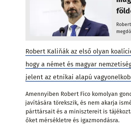
föl
Robert
megdöb
Robert Kaliňák az első olyan koalíci
hogy a német és magyar nemzetiség
jelent az etnikai alapú vagyonelko
Amennyiben Robert Fico komolyan gond
javítására törekszik, és nem akarja ism
párttársait és a minisztereit is tájék
őket mérsékletre és igazmondásra.