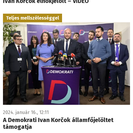
Ivan Korčok elnökjelölt – VIDEÓ
Teljes mellszélességgel
2024. január 16., 12:11
A Demokrati Ivan Korčok államfőjelöltet
támogatja