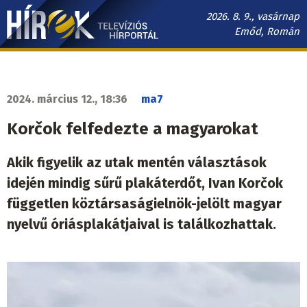
Ugrás
2026. 8. 9., vasárnap
a
Emőd, Román
tartalomra
Hírek.sk
fő
navigáció
2024. március 12., 18:36
ma7
Korčok felfedezte a magyarokat
Akik figyelik az utak mentén választások
idején mindig sűrű plakáterdőt, Ivan Korčok
független köztársaságielnök-jelölt magyar
nyelvű óriásplakátjaival is találkozhattak.