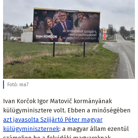
Fotó:
ma7
Ivan Korčok Igor Matovič kormányának
külügyminisztere volt. Ebben a minőségében
azt javasolta Szijjártó Péter magyar
külügyminiszternek
: a magyar állam ezentúl
számoljon be a felvidéki magyaroknak