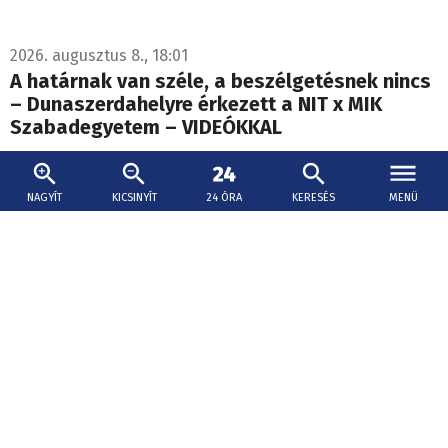
2026. augusztus 8., 18:01
A határnak van széle, a beszélgetésnek nincs
– Dunaszerdahelyre érkezett a NIT x MIK
Szabadegyetem – VIDEÓKKAL
Közélet, közösségépítés, fejlődés és határokon átívelő
párbeszéd, idén először külhoni helyszínen,
NAGYÍT
KICSINYÍT
24 ÓRA
KERESÉS
MENÜ
Dunaszerdahelyen is programokkal várta a fiatalokat a
NIT x MIK Szabadegyetem.
Komoly tűz volt