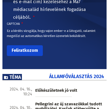
és e-mail cím) kezeléséhez a Ma7
médiacsalád hírlevelének fogadása
céljából.
CAPTCHA
Ez a kérdés vizsgálja, hogy vajon ember-e a látogató, valamint
megelőzi az automatikus kéretlen üzenetek beküldését.
ÁLLAMFŐVÁLASZTÁS 2024
TÉMA
2024. 04. 16.,
Előkészületnek jó volt
10:24
Pellegrini az új szavazókkal tudott
2024. 04. 10.,
mobilizálni, Korčok alábecsülte a