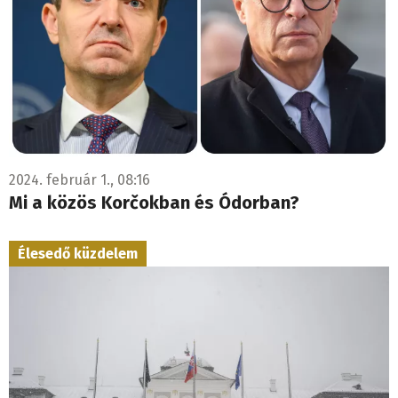
2024. február 1., 08:16
Mi a közös Korčokban és Ódorban?
Élesedő küzdelem