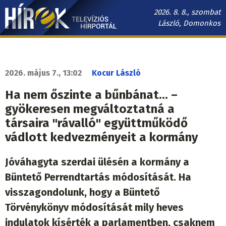
Ugrás
2026. 8. 8., szombat
a
László, Domonkos
tartalomra
Hírek.sk
fő
navigáció
2026. május 7., 13:02
Kocur László
Ha nem őszinte a bűnbánat... –
gyökeresen megváltoztatná a
társaira "rávalló" együttműködő
vádlott kedvezményeit a kormány
Jóváhagyta szerdai ülésén a kormány a
Büntető Perrendtartás módosítását. Ha
visszagondolunk, hogy a Büntető
Törvénykönyv módosítását mily heves
indulatok kísérték a parlamentben, csaknem