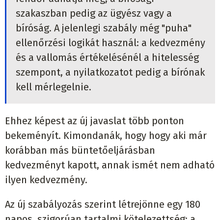
szakaszban pedig az ügyész vagy a
bíróság. A jelenlegi szabály még "puha"
ellenőrzési logikát használ: a kedvezmény
és a vallomás értékelésénél a hitelesség
szempont, a nyilatkozatot pedig a bírónak
kell mérlegelnie.
Ehhez képest az új javaslat több ponton
bekeményít. Kimondanák, hogy hogy aki már
korábban más büntetőeljárásban
kedvezményt kapott, annak ismét nem adható
ilyen kedvezmény.
Az új szabályozás szerint létrejönne egy 180
napos, szigorúan tartalmi kötelezettség: a