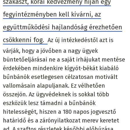
szakaszt, korai kedvezmény híján egy
fegyintézményben kell kivárni, az
együttműködési hajlandóság érezhetően
csökkenni fog.
Az új intézkedéstől azt is
várják, hogy a jövőben a nagy ügyek
büntetőeljárásai ne a saját irhájukat mentése
érdekében mindenkire kígyót-békát kiabáló
bűnbánók esetlegesen célzatosan motivált
vallomásain alapuljanak. Ez vélhetően
összejön. Az ügyvédeknek is sokkal több
eszközük lesz támadni a bűnbánók
hitelességét, hiszen a 180 napos jogvesztő
határidő és a zárónyilatkozat merev keretet
ad. A szaftos részletek későbbi előhúzása