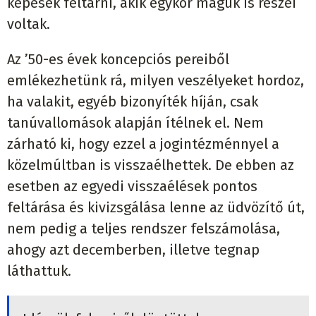
képesek feltárni, akik egykor maguk is részei
voltak.
Az ’50-es évek koncepciós pereiből
emlékezhetünk rá, milyen veszélyeket hordoz,
ha valakit, egyéb bizonyíték híján, csak
tanúvallomások alapján ítélnek el. Nem
zárható ki, hogy ezzel a jogintézménnyel a
közelmúltban is visszaélhettek. De ebben az
esetben az egyedi visszaélések pontos
feltárása és kivizsgálása lenne az üdvözítő út,
nem pedig a teljes rendszer felszámolása,
ahogy azt decemberben, illetve tegnap
láthattuk.