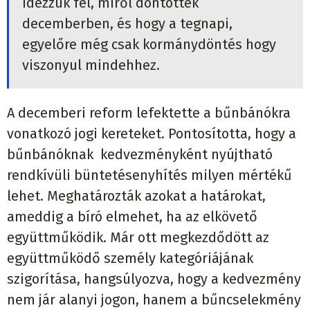
Idézzük fel, miről döntöttek
decemberben, és hogy a tegnapi,
egyelőre még csak kormánydöntés hogy
viszonyul mindehhez.
A decemberi reform lefektette a bűnbánókra
vonatkozó jogi kereteket. Pontosította, hogy a
bűnbánóknak kedvezményként nyújtható
rendkívüli büntetésenyhítés milyen mértékű
lehet. Meghatározták azokat a határokat,
ameddig a bíró elmehet, ha az elkövető
együttműködik. Már ott megkezdődött az
együttműködő személy kategóriájának
szigorítása, hangsúlyozva, hogy a kedvezmény
nem jár alanyi jogon, hanem a bűncselekmény