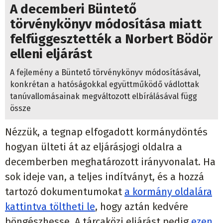
A decemberi Büntető
törvénykönyv módosítása miatt
felfüggesztették a Norbert Bödör
elleni eljárást
A fejlemény a Büntető törvénykönyv módosításával,
konkrétan a hatóságokkal együttműködő vádlottak
tanúvallomásainak megváltozott elbírálásával függ
össze
Nézzük, a tegnap elfogadott kormánydöntés
hogyan ülteti át az eljárásjogi oldalra a
decemberben meghatározott irányvonalat. Ha
sok ideje van, a teljes indítványt, és a hozzá
tartozó dokumentumokat
a kormány oldalára
kattintva töltheti le
, hogy aztán kedvére
böngészhesse. A tárcaközi eljárást pedig
ezen