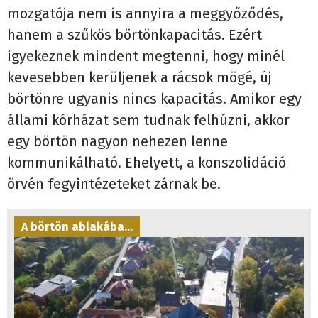
mozgatója nem is annyira a meggyőződés,
hanem a szűkös börtönkapacitás. Ezért
igyekeznek mindent megtenni, hogy minél
kevesebben kerüljenek a rácsok mögé, új
börtönre ugyanis nincs kapacitás. Amikor egy
állami kórházat sem tudnak felhúzni, akkor
egy börtön nagyon nehezen lenne
kommunikálható. Ehelyett, a konszolidáció
örvén fegyintézeteket zárnak be.
A börtön ablakába...