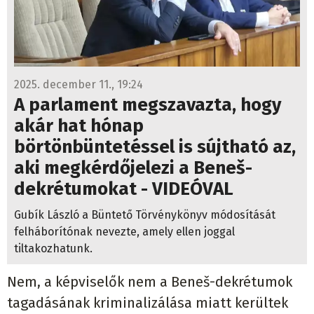
2025. december 11., 19:24
A parlament megszavazta, hogy
akár hat hónap
börtönbüntetéssel is sújtható az,
aki megkérdőjelezi a Beneš-
dekrétumokat - VIDEÓVAL
Gubík László a Büntető Törvénykönyv módosítását
felháborítónak nevezte, amely ellen joggal
tiltakozhatunk.
Nem, a képviselők nem a Beneš-dekrétumok
tagadásának kriminalizálása miatt kerültek