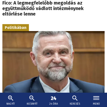
Fico: A legmegfelelőbb megoldás az
együttműködő vádlott intézménynek
eltörlése lenne
Politikában
NAGYÍT
KICSINYÍT
24 ÓRA
KERESÉS
MENÜ
2026. február 15., 15:37