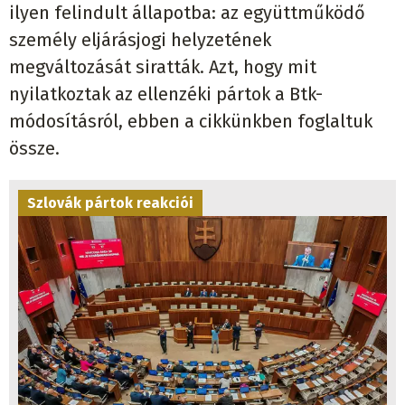
ilyen felindult állapotba: az együttműködő
személy eljárásjogi helyzetének
megváltozását siratták. Azt, hogy mit
nyilatkoztak az ellenzéki pártok a Btk-
módosításról, ebben a cikkünkben foglaltuk
össze.
Szlovák pártok reakciói