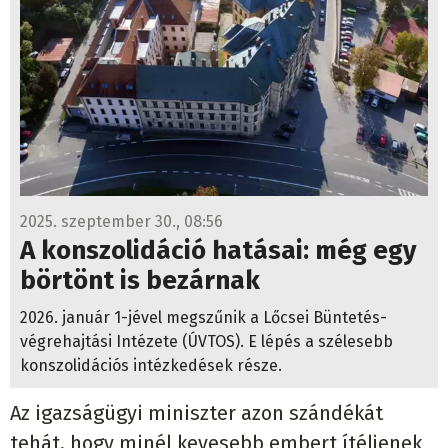
2025. szeptember 30., 08:56
A konszolidáció hatásai: még egy
börtönt is bezárnak
2026. január 1-jével megszűnik a Lőcsei Büntetés-
végrehajtási Intézete (ÚVTOS). E lépés a szélesebb
konszolidációs intézkedések része.
Az igazságügyi miniszter azon szándékát
tehát, hogy minél kevesebb embert ítéljenek