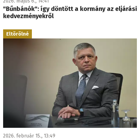
2026. május 6., 14:41
"Bűnbánók": így döntött a kormány az eljárási
kedvezményekről
Eltörölné
2026. február 15., 13:49