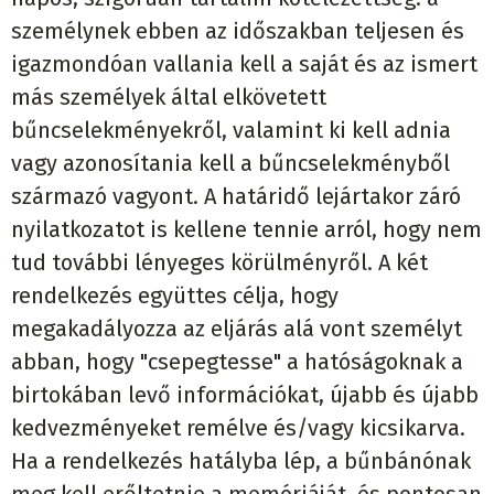
személynek ebben az időszakban teljesen és
igazmondóan vallania kell a saját és az ismert
más személyek által elkövetett
bűncselekményekről, valamint ki kell adnia
vagy azonosítania kell a bűncselekményből
származó vagyont. A határidő lejártakor záró
nyilatkozatot is kellene tennie arról, hogy nem
tud további lényeges körülményről. A két
rendelkezés együttes célja, hogy
megakadályozza az eljárás alá vont személyt
abban, hogy "csepegtesse" a hatóságoknak a
birtokában levő információkat, újabb és újabb
kedvezményeket remélve és/vagy kicsikarva.
Ha a rendelkezés hatályba lép, a bűnbánónak
meg kell erőltetnie a memóriáját, és pontosan