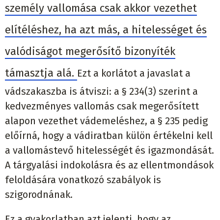
személy vallomása csak akkor vezethet
elítéléshez, ha azt más, a hitelességet és
valódiságot megerősítő bizonyíték
támasztja alá.
Ezt a korlátot a javaslat a
vádszakaszba is átviszi: a § 234(3) szerint a
kedvezményes vallomás csak megerősített
alapon vezethet vádemeléshez, a § 235 pedig
előírná, hogy a vádiratban külön értékelni kell
a vallomástevő hitelességét és igazmondását.
A tárgyalási indokolásra és az ellentmondások
feloldására vonatkozó szabályok is
szigorodnának.
Ez a gyakorlatban azt jelenti, hogy az