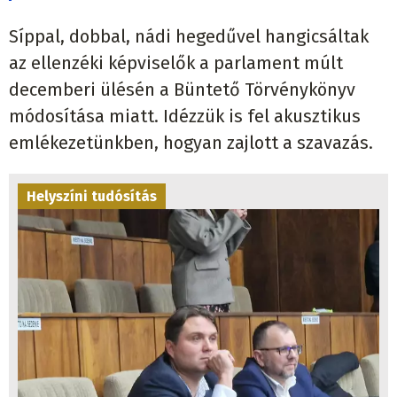
Síppal, dobbal, nádi hegedűvel hangicsáltak
az ellenzéki képviselők a parlament múlt
decemberi ülésén a Büntető Törvénykönyv
módosítása miatt. Idézzük is fel akusztikus
emlékezetünkben, hogyan zajlott a szavazás.
Helyszíni tudósítás