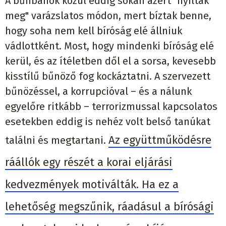
A bűnbánók közül eddig sokan azért "nyíltak
meg" varázslatos módon, mert bíztak benne,
hogy soha nem kell bíróság elé állniuk
vádlottként. Most, hogy mindenki bíróság elé
kerül, és az ítéletben dől el a sorsa, kevesebb
kisstílű bűnöző fog kockáztatni. A szervezett
bűnözéssel, a korrupcióval – és a nálunk
egyelőre ritkább – terrorizmussal kapcsolatos
esetekben eddig is nehéz volt belső tanúkat
Az együttműködésre
találni és megtartani.
ráállók egy részét a korai eljárási
kedvezmények motiválták. Ha ez a
lehetőség megszűnik, ráadásul a bírósági