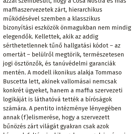
azzal szembesült, hogy a Cosa Nostra és más
maffiaszervezetek zárt, hierarchikus
működésével szemben a klasszikus
bizonyítási eszközök önmagukban nem mindig
elegendők. Kellettek, akik az addig
sérthetetlennek tűnő hallgatási kódot – az
omertàt – belülről megtörik, természetesen
jogi ösztönzők, és tanúvédelmi garanciák
mentén. A modell ikonikus alakja Tommaso
Buscetta lett, akinek vallomásai nemcsak
konkrét ügyeket, hanem a maffia szervezeti
logikáját is láthatóvá tették a bíróságok
számára. A pentito intézménye lényegében
annak (f)elismerése, hogy a szervezett
bűnözés zárt világát gyakran csak azok