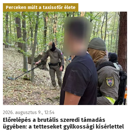
Perceken múlt a taxisofőr élete
2026. augusztus 9., 12:54
Előrelépés a brutális szeredi támadás
ügyében: a tetteseket gyilkossági kísérlettel