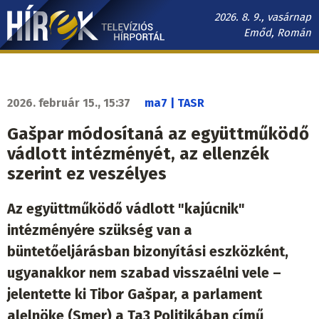
Ugrás
2026. 8. 9., vasárnap
a
Emőd, Román
tartalomra
Hírek.sk
fő
navigáció
2026. február 15., 15:37
ma7 | TASR
Gašpar módosítaná az együttműködő
vádlott intézményét, az ellenzék
szerint ez veszélyes
Az együttműködő vádlott "kajúcnik"
intézményére szükség van a
büntetőeljárásban bizonyítási eszközként,
ugyanakkor nem szabad visszaélni vele –
jelentette ki Tibor Gašpar, a parlament
alelnöke (Smer) a Ta3 Politikában című