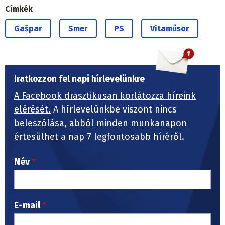
Címkék
Gašpar
Smer
PS
Vitaműsor
Iratkozzon fel napi hírlevelünkre
A Facebook drasztikusan korlátozza híreink
elérését.
A hírlevelünkbe viszont nincs
beleszólása, abból minden munkanapon
értesülhet a nap 7 legfontosabb híréről.
Név
E-mail