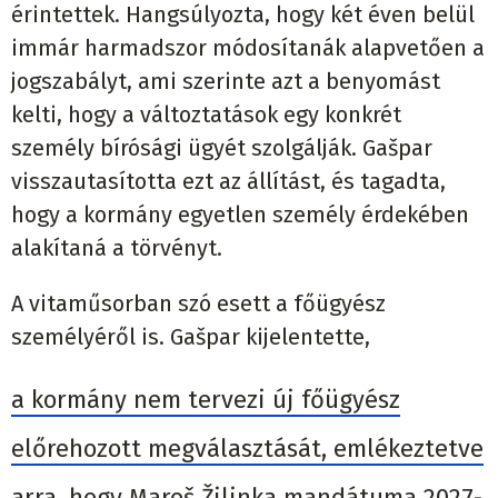
érintettek. Hangsúlyozta, hogy két éven belül
immár harmadszor módosítanák alapvetően a
jogszabályt, ami szerinte azt a benyomást
kelti, hogy a változtatások egy konkrét
személy bírósági ügyét szolgálják. Gašpar
visszautasította ezt az állítást, és tagadta,
hogy a kormány egyetlen személy érdekében
alakítaná a törvényt.
A vitaműsorban szó esett a főügyész
személyéről is. Gašpar kijelentette,
a kormány nem tervezi új főügyész
előrehozott megválasztását, emlékeztetve
arra, hogy Maroš Žilinka mandátuma 2027-