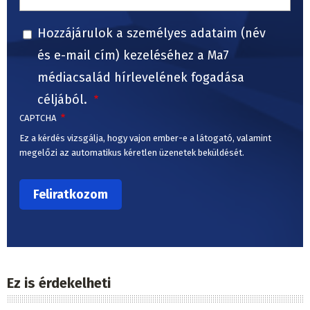
Hozzájárulok a személyes adataim (név
és e-mail cím) kezeléséhez a Ma7
médiacsalád hírlevelének fogadása
céljából.
CAPTCHA
Ez a kérdés vizsgálja, hogy vajon ember-e a látogató, valamint
megelőzi az automatikus kéretlen üzenetek beküldését.
Ez is érdekelheti