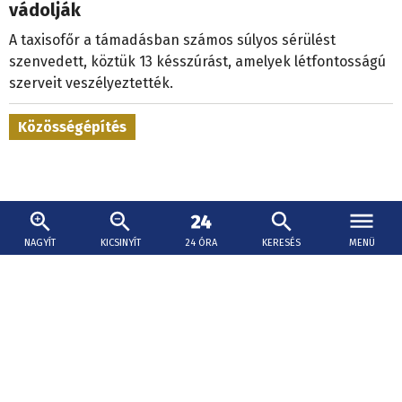
vádolják
A taxisofőr a támadásban számos súlyos sérülést
szenvedett, köztük 13 késszúrást, amelyek létfontosságú
szerveit veszélyeztették.
Közösségépítés
NAGYÍT
KICSINYÍT
24 ÓRA
KERESÉS
MENÜ
2026. augusztus 8., 18:01
A határnak van széle, a beszélgetésnek nincs