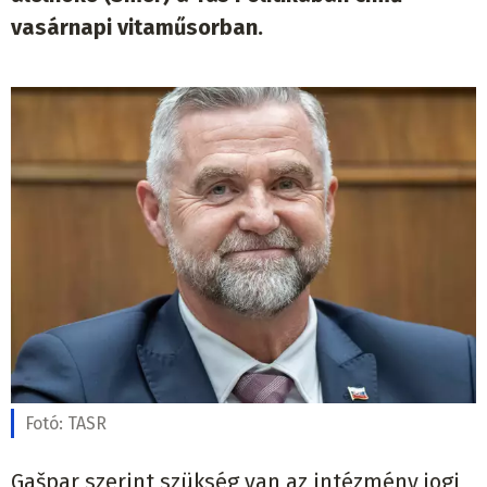
vasárnapi vitaműsorban.
Fotó:
TASR
Gašpar szerint szükség van az intézmény jogi