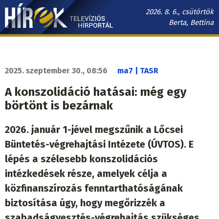
Ugrás
2026. 8. 6., csütörtök
a
Berta, Bettina
tartalomra
Hírek.sk
fő
navigáció
2025. szeptember 30., 08:56
ma7 | TASR
A konszolidáció hatásai: még egy
börtönt is bezárnak
2026. január 1-jével megszűnik a Lőcsei
Büntetés-végrehajtási Intézete (ÚVTOS). E
lépés a szélesebb konszolidációs
intézkedések része, amelyek célja a
közfinanszírozás fenntarthatóságának
biztosítása úgy, hogy megőrizzék a
szabadságvesztés-végrehajtás szükséges