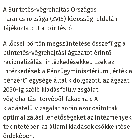
A Büntetés-végrehajtás Országos
Parancsnoksága (ZVJS) közösségi oldalán
tájékoztatott a döntésről
A lőcsei börtön megszüntetése összefügg a
büntetés-végrehajtási ágazatot érintő
racionalizálási intézkedésekkel. Ezek az
intézkedések a Pénzügyminisztérium „érték a
pénzért” egysége által kidolgozott, az ágazat
2030-ig szóló kiadásfelülvizsgálati
végrehajtási tervéből fakadnak. A
kiadásfelülvizsgálat során azonosítottak
optimalizálási lehetőségeket az intézmények
tekintetében az állami kiadások csökkentése
érdekében.