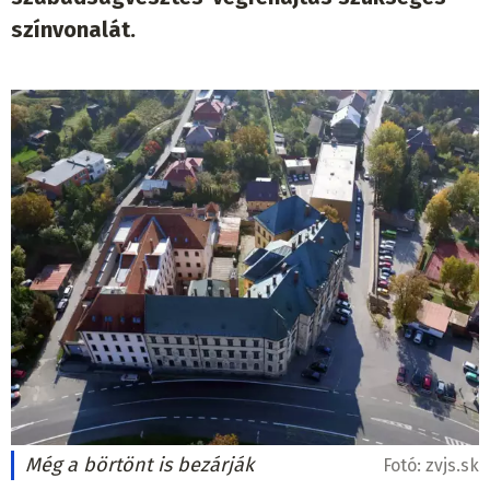
színvonalát.
Még a börtönt is bezárják
Fotó:
zvjs.sk