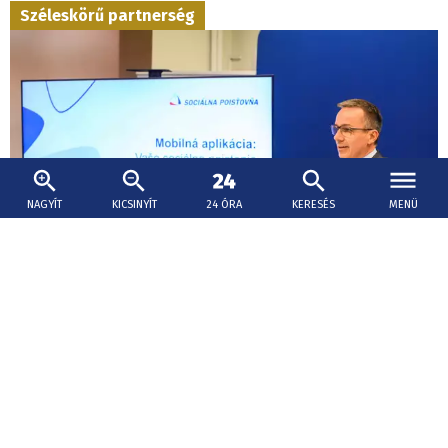
Széleskörű partnerség
NAGYÍT
KICSINYÍT
24 ÓRA
KERESÉS
MENÜ
2026. augusztus 5., 15:01
Áru- és szolgáltatáskedvezményeket hoz a
családoknak a Családi Kártya
A gyakorlatban a Családi Kártya egy mobilalkalmazás
formájában fog működni.