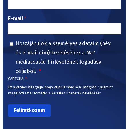
E-mail
Hozzájárulok a személyes adataim (név
és e-mail cím) kezeléséhez a Ma7
médiacsalád hírlevelének fogadása
céljából.
CAPTCHA
Ez a kérdés vizsgálja, hogy vajon ember-e a látogató, valamint
megelőzi az automatikus kéretlen üzenetek beküldését.