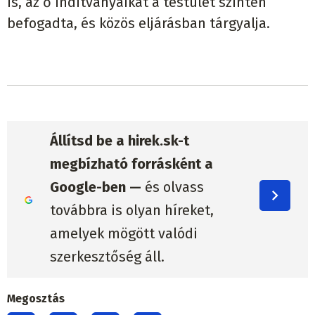
is, az ő indítványaikat a testület szintén
befogadta, és közös eljárásban tárgyalja.
Állítsd be a hirek.sk-t
megbízható forrásként a
Google-ben —
és olvass
továbbra is olyan híreket,
amelyek mögött valódi
szerkesztőség áll.
Megosztás