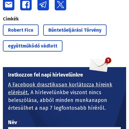
Címkék
Robert Fico
Büntetőeljárási Törvény
együttműködő vádlott
Iratkozzon fel napi hírlevelünkre
A Facebook drasztikusan korlátozza híreink
elérését.
A hírlevelünkbe viszont nincs
beleszólása, abból minden munkanapon
értesülhet a nap 7 legfontosabb híréről.
Név