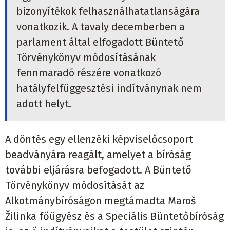
bizonyítékok felhasználhatatlanságára
vonatkozik. A tavaly decemberben a
parlament által elfogadott Büntető
Törvénykönyv módosításának
fennmaradó részére vonatkozó
hatályfelfüggesztési indítványnak nem
adott helyt.
A döntés egy ellenzéki képviselőcsoport
beadványára reagált, amelyet a bíróság
további eljárásra befogadott. A Büntető
Törvénykönyv módosítását az
Alkotmánybíróságon megtámadta Maroš
Žilinka főügyész és a Speciális Büntetőbíróság