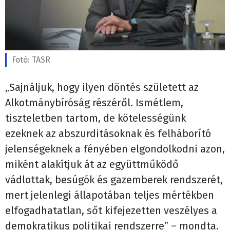
Fotó:
TASR
„Sajnáljuk, hogy ilyen döntés született az
Alkotmánybíróság részéről. Ismétlem,
tiszteletben tartom, de kötelességünk
ezeknek az abszurditásoknak és felháborító
jelenségeknek a fényében elgondolkodni azon,
miként alakítjuk át az együttműködő
vádlottak, besúgók és gazemberek rendszerét,
mert jelenlegi állapotában teljes mértékben
elfogadhatatlan, sőt kifejezetten veszélyes a
demokratikus politikai rendszerre” – mondta.