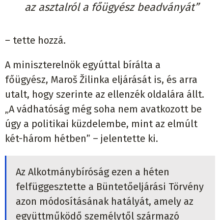
az asztalról a főügyész beadványát”
– tette hozzá.
A miniszterelnök egyúttal bírálta a
főügyész, Maroš Žilinka eljárását is, és arra
utalt, hogy szerinte az ellenzék oldalára állt.
„A vádhatóság még soha nem avatkozott be
úgy a politikai küzdelembe, mint az elmúlt
két-három hétben” – jelentette ki.
Az Alkotmánybíróság ezen a héten
felfüggesztette a Büntetőeljárási Törvény
azon módosításának hatályát, amely az
együttműködő személytől származó