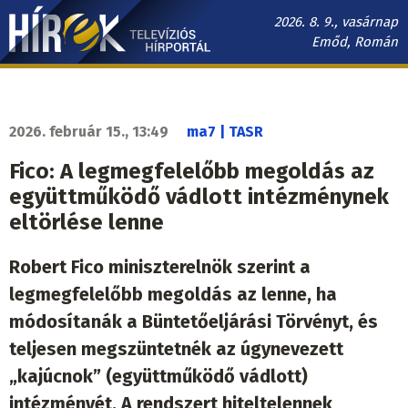
Ugrás
2026. 8. 9., vasárnap
a
Emőd, Román
tartalomra
Hírek.sk
fő
navigáció
2026. február 15., 13:49
ma7 | TASR
Fico: A legmegfelelőbb megoldás az
együttműködő vádlott intézménynek
eltörlése lenne
Robert Fico miniszterelnök szerint a
legmegfelelőbb megoldás az lenne, ha
módosítanák a Büntetőeljárási Törvényt, és
teljesen megszüntetnék az úgynevezett
„kajúcnok” (együttműködő vádlott)
intézményét. A rendszert hiteltelennek