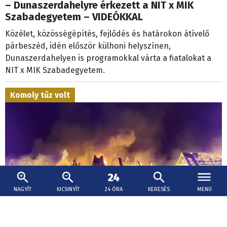
– Dunaszerdahelyre érkezett a NIT x MIK
Szabadegyetem – VIDEÓKKAL
Közélet, közösségépítés, fejlődés és határokon átívelő
párbeszéd, idén először külhoni helyszínen,
Dunaszerdahelyen is programokkal várta a fiatalokat a
NIT x MIK Szabadegyetem.
Komoly tűz volt
NAGYÍT
KICSINYÍT
24 ÓRA
KERESÉS
MENÜ