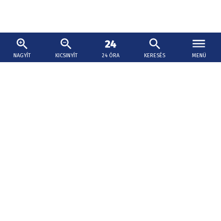
NAGYÍT
KICSINYÍT
24 ÓRA
KERESÉS
MENÜ
2026. augusztus 2., 16:08
Politikai uborkaszezon - Kaliňák és Karas a
ceutai eseményekről és a Tisztítótűz ügyről
Kaliňák szerint a ceutai események igazolják azokat a
korábbi bírálatokat, amelyek az Európai Bizottság
szerinte túlságosan megengedő migrációs politikáját,
valamint egyes civil szervezetek befolyását érték.