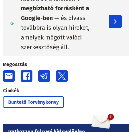
megbízható forrásként a
Google-ben —
és olvass
továbbra is olyan híreket,
amelyek mögött valódi
szerkesztőség áll.
Megosztás
Címkék
Büntető Törvénykönvy
Iratkozzon fel napi hírlevelünkre