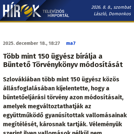
Ugrás
2026. 8. 8., szombat
a
László, Domonkos
tartalomra
Hírek.sk
fő
navigáció
2025. december 18., 18:27
ma7
Több mint 150 ügyész bírálja a
Büntető Törvénykönyv módosítását
Szlovákiában több mint 150 ügyész közös
állásfoglalásában kijelentette, hogy a
büntetőeljárási törvény azon módosításait,
amelyek megváltoztathatják az
együttműködő gyanúsítottak vallomásainak
megítélését, károsnak tartják. Véleményük
szerint ilyen vallomások nélkül nem