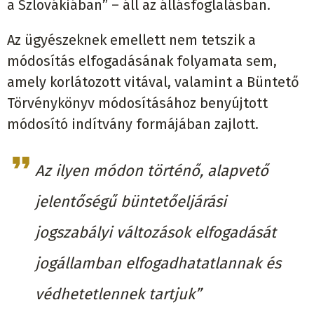
a Szlovákiában” – áll az állásfoglalásban.
Az ügyészeknek emellett nem tetszik a
módosítás elfogadásának folyamata sem,
amely korlátozott vitával, valamint a Büntető
Törvénykönyv módosításához benyújtott
módosító indítvány formájában zajlott.
Az ilyen módon történő, alapvető
jelentőségű büntetőeljárási
jogszabályi változások elfogadását
jogállamban elfogadhatatlannak és
védhetetlennek tartjuk”