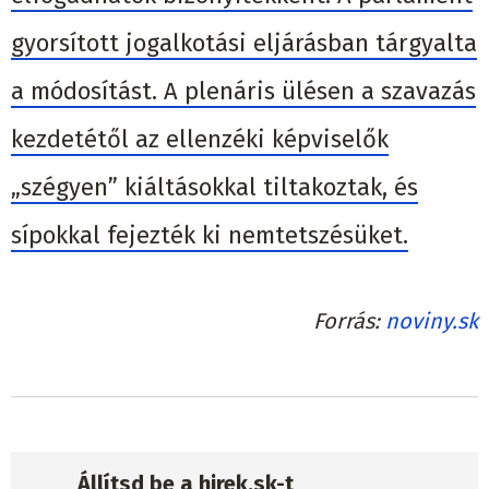
gyorsított jogalkotási eljárásban tárgyalta
a módosítást. A plenáris ülésen a szavazás
kezdetétől az ellenzéki képviselők
„szégyen” kiáltásokkal tiltakoztak, és
sípokkal fejezték ki nemtetszésüket.
Forrás
noviny.sk
Állítsd be a hirek.sk-t