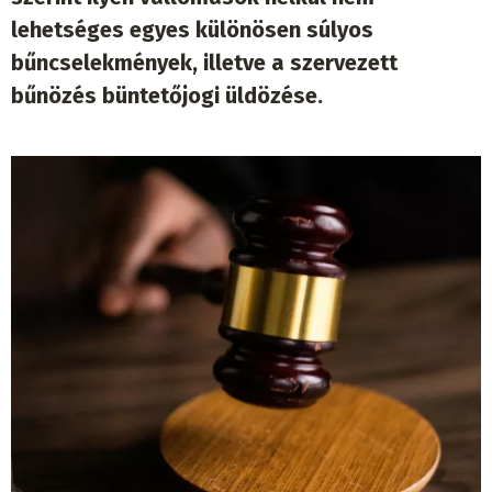
lehetséges egyes különösen súlyos
bűncselekmények, illetve a szervezett
bűnözés büntetőjogi üldözése.