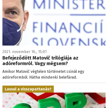
2021. november 16., 15:01
Befejeződött Matovič trilógiája az
adóreformról. Vagy mégsem?
Amikor Matovič végtelen történetet csinál egy
adóreformból. Hátha mindenki belefárad.
Lassul a visszapattanás?