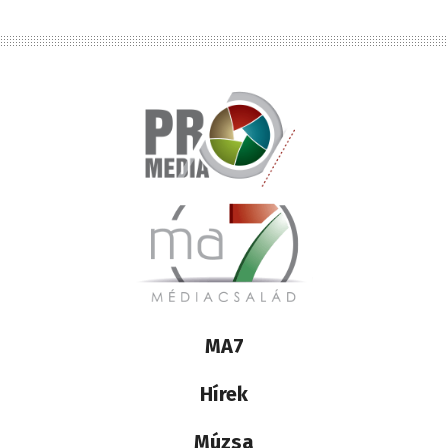
Lábléc
MA7
médiacsalád
Hírek
Múzsa