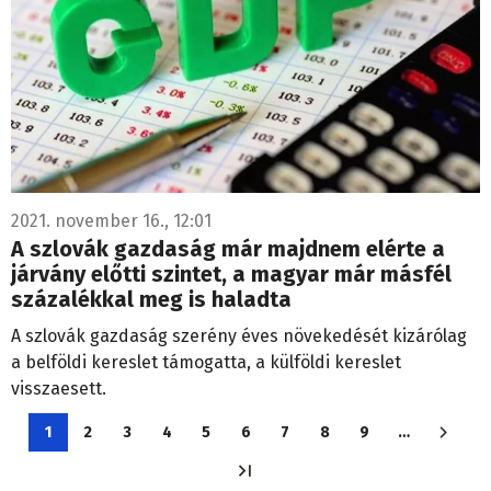
2021. november 16., 12:01
A szlovák gazdaság már majdnem elérte a
járvány előtti szintet, a magyar már másfél
százalékkal meg is haladta
A szlovák gazdaság szerény éves növekedését kizárólag
a belföldi kereslet támogatta, a külföldi kereslet
visszaesett.
Oldalszámozás
1
2
3
4
5
6
7
8
9
…
Jelenlegi
Oldal
Oldal
Oldal
Oldal
Oldal
Oldal
Oldal
Oldal
oldal