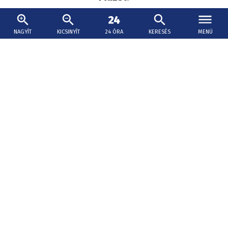
Szurkoló
NAGYÍT
KICSINYÍT
24 ÓRA
KERESÉS
MENÜ
Kövessen minket máshol is:
Social
menu
Lábléc
Impresszum
Kapcsolat
Adatkezelés
Cookie beállítások
Hirdetések