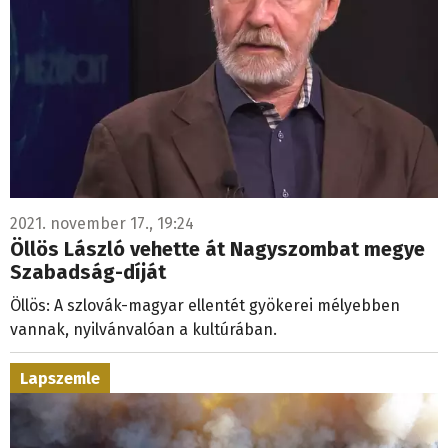
2021. november 17., 19:24
Öllös László vehette át Nagyszombat megye
Szabadság-díját
Öllös: A szlovák-magyar ellentét gyökerei mélyebben
vannak, nyilvánvalóan a kultúrában.
Lapszemle