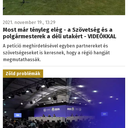
2021. november 19., 13:29
Most már tényleg elég - a Szövetség és a
polgármesterek a déli utakért - VIDEÓKKAL
A petíció meghirdetésével egyben partnereket és
szövetségeseket is keresnek, hogy a régió hangját
megmutathassák.
Zöld problémák