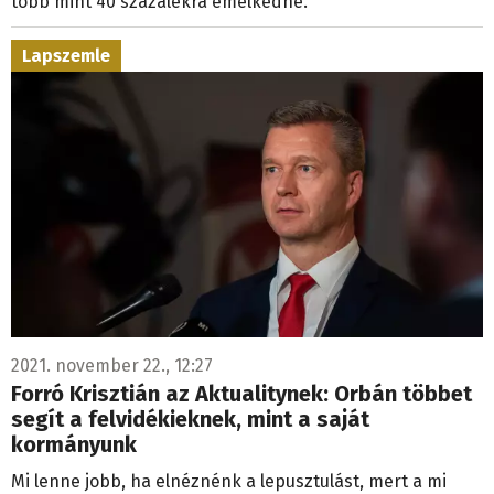
több mint 40 százalékra emelkedne.
Lapszemle
2021. november 22., 12:27
Forró Krisztián az Aktualitynek: Orbán többet
segít a felvidékieknek, mint a saját
kormányunk
Mi lenne jobb, ha elnéznénk a lepusztulást, mert a mi