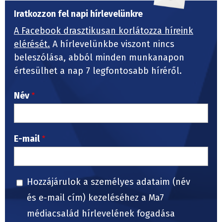
Iratkozzon fel napi hírlevelünkre
A Facebook drasztikusan korlátozza híreink
elérését.
A hírlevelünkbe viszont nincs
beleszólása, abból minden munkanapon
értesülhet a nap 7 legfontosabb híréről.
Név
E-mail
Hozzájárulok a személyes adataim (név
és e-mail cím) kezeléséhez a Ma7
médiacsalád hírlevelének fogadása
céljából.