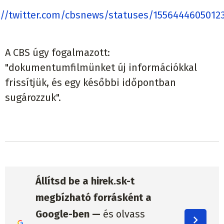
://twitter.com/cbsnews/statuses/1556444605012
A CBS úgy fogalmazott:
"dokumentumfilmünket új információkkal
frissítjük, és egy későbbi időpontban
sugározzuk".
Állítsd be a hirek.sk-t
megbízható forrásként a
Google-ben —
és olvass
továbbra is olyan híreket,