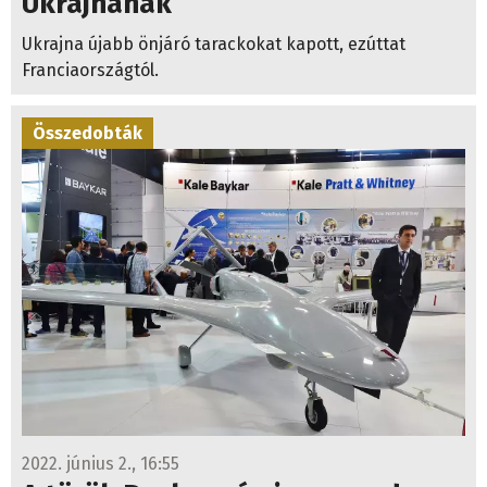
Ukrajna újabb önjáró tarackokat kapott, ezúttat
Franciaországtól.
Összedobták
2022. június 2., 16:55
A török Baykar cég ingyen ad