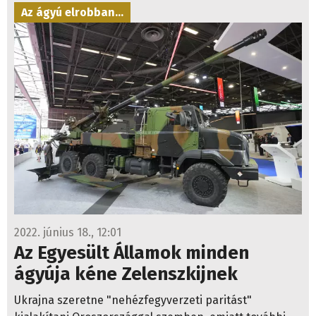
2022. június 18., 12:01
Az Egyesült Államok minden
ágyúja kéne Zelenszkijnek
Ukrajna szeretne "nehézfegyverzeti paritást"
kialakítani Oroszországgal szemben, emiatt további