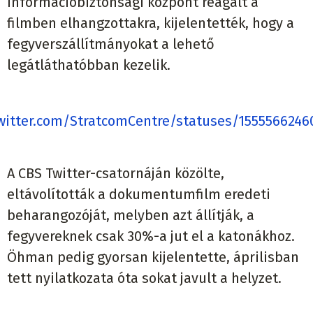
filmben elhangzottakra, kijelentették, hogy a
fegyverszállítmányokat a lehető
legátláthatóbban kezelik.
twitter.com/StratcomCentre/statuses/1555566246
A CBS Twitter-csatornáján közölte,
eltávolították a dokumentumfilm eredeti
beharangozóját, melyben azt állítják, a
fegyvereknek csak 30%-a jut el a katonákhoz.
Öhman pedig gyorsan kijelentette, áprilisban
tett nyilatkozata óta sokat javult a helyzet.