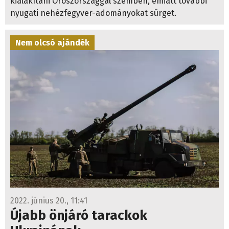
nyugati nehézfegyver-adományokat sürget.
Nem olcsó ajándék
2022. június 20., 11:41
Újabb önjáró tarackok
Ukrajnának