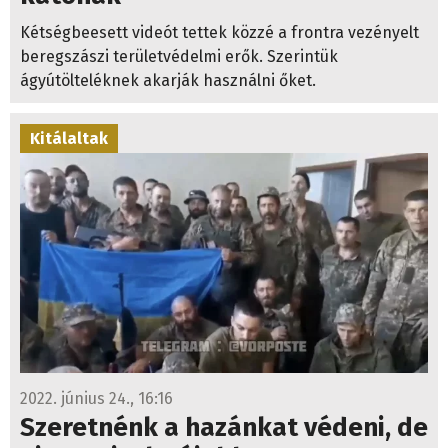
Kétségbeesett videót tettek közzé a frontra vezényelt
beregszászi területvédelmi erők. Szerintük
ágyútölteléknek akarják használni őket.
Kitálaltak
2022. június 24., 16:16
Szeretnénk a hazánkat védeni, de
nincs mivel – újabb