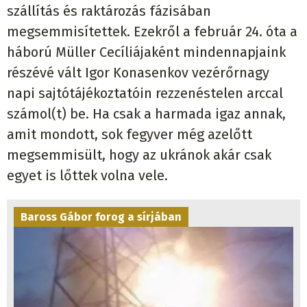
megsemmisítettek. Ezekről a február 24. óta a
háború Müller Cecíliájaként mindennapjaink
részévé vált Igor Konasenkov vezérőrnagy
napi sajtótájékoztatóin rezzenéstelen arccal
számol(t) be. Ha csak a harmada igaz annak,
amit mondott, sok fegyver még azelőtt
megsemmisült, hogy az ukránok akár csak
egyet is lőttek volna vele.
Baross Gábor forog a sírjában