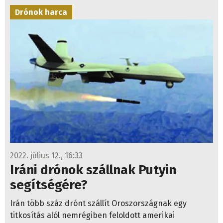
Drónok harca
2022. július 12., 16:33
Iráni drónok szállnak Putyin
segítségére?
Irán több száz drónt szállít Oroszországnak egy
titkosítás alól nemrégiben feloldott amerikai
hírszerzési jelentés szerint.