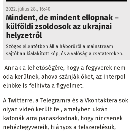
2022. július 28., 16:40
Mindent, de mindent ellopnak –
külföldi zsoldosok az ukrajnai
helyzetről
Szöges ellentétben áll a háborúról a mainstream
sajtóban kialakított kép, és a valóság a csatatereken.
Annak a lehetőségére, hogy a fegyverek nem
oda kerülnek, ahova szánják őket, az Interpol
elnöke is felhívta a figyelmet.
A Twitterre, a Telegramra és a Vkontaktera sok
olyan videó került fel, amelyben ukrán
katonák arra panaszkodnak, hogy nincsenek
nehézfegyvereik, hiányos a felszerelésük,
alapvető védőeszközeik hiányoznak.