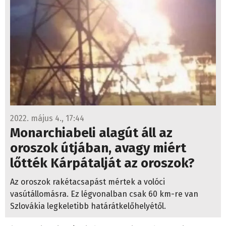
2022. május 4., 17:44
Monarchiabeli alagút áll az
oroszok útjában, avagy miért
lőtték Kárpátalját az oroszok?
Az oroszok rakétacsapást mértek a volóci
vasútállomásra. Ez légvonalban csak 60 km-re van
Szlovákia legkeletibb határátkelőhelyétől.
Viszonylag korán lehetett olyan hangokat