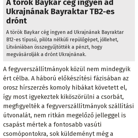
Ukrajnának Bayraktar TB2-es
drónt
A török Baykar cég ingyen ad Ukrajnának Bayraktar
B12-es típusú, pilóta nélküli repülőgépet, jóllehet,
Litvániában összegyűjtötték a pénzt, hogy
megvásárolják a drónt Ukrajnának.
A fegyverszállítmányok közül nem mindegyik
ért célba. A háború előkészítési fázisában az
orosz hírszerzés komoly hibákat követett el,
így most igyekeztek kiköszörülni a csorbát,
megfigyelték a fegyverszállítmányok szállítási
útvonalát, nem ritkán megelőző jelleggel is
csapást mértek a fontosabb vasúti
csomópontokra, sok küldeményt még a
szállítás és raktározás fázisában