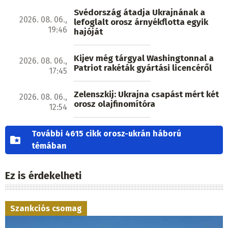
Svédország átadja Ukrajnának a
2026. 08. 06.,
lefoglalt orosz árnyékflotta egyik
19:46
hajóját
Kijev még tárgyal Washingtonnal a
2026. 08. 06.,
Patriot rakéták gyártási licencéről
17:45
Zelenszkij: Ukrajna csapást mért két
2026. 08. 06.,
orosz olajfinomítóra
12:54
További 4615 cikk orosz-ukrán háború
témában
Ez is érdekelheti
Szankciós csomag