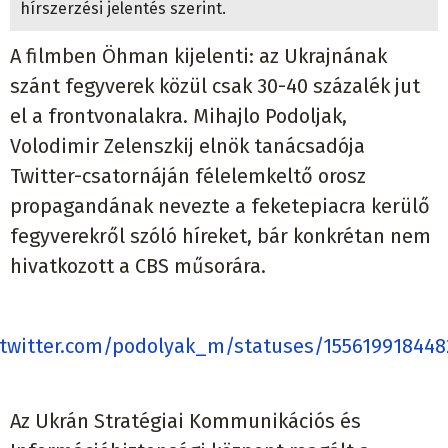
A filmben Öhman kijelenti: az Ukrajnának
szánt fegyverek közül csak 30-40 százalék jut
el a frontvonalakra. Mihajlo Podoljak,
Volodimir Zelenszkij elnök tanácsadója
Twitter-csatornáján félelemkeltő orosz
propagandának nevezte a feketepiacra kerülő
fegyverekről szóló híreket, bár konkrétan nem
hivatkozott a CBS műsorára.
/twitter.com/podolyak_m/statuses/15561991844
Az Ukrán Stratégiai Kommunikációs és
Információbiztonsági központ reagált a