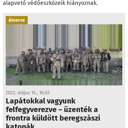
Átverve
2022. május 10., 16:03
Lapátokkal vagyunk
felfegyverezve – üzenték a
frontra küldött beregszászi
katonák