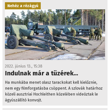
Nehéz a rézágyú
2022. június 13., 15:38
Indulnak már a tüzérek...
Ha munkába menet olasz tarackokat kell kielőznie,
nem egy filmforgatásba csöppent. A szlovák határhoz
közeli ausztriai Hochleithen közelében videóztak le
ágyúszállító konvojt.
Az ágyú elrobban...