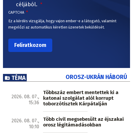
CAPTCHA
Ez a kérdés vizsgálja, hogy vajon ember-e a látogató, valamint
megelőzi az automatikus kéretlen üzenetek beküldését.
OROSZ-UKRÁN HÁBORÚ
TÉMA
Többszáz embert mentettek ki a
2026. 08. 07.,
katonai szolgálat alól korrupt
15:36
toborzótisztek Kárpátalján
Több civil megsebesült az éjszakai
2026. 08. 07.,
orosz légitámadásokban
10:10