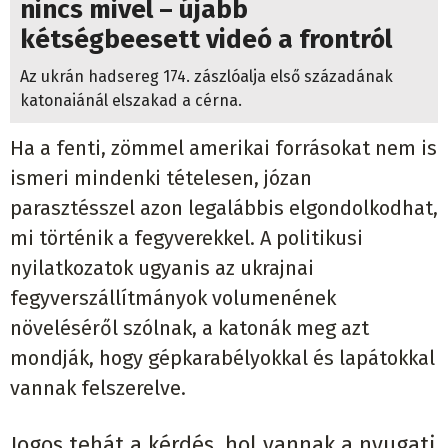
kétségbeesett videó a frontról
Az ukrán hadsereg 174. zászlóalja első századának
katonaiánál elszakad a cérna.
Ha a fenti, zömmel amerikai forrásokat nem is
ismeri mindenki tételesen, józan
parasztésszel azon legalábbis elgondolkodhat,
mi történik a fegyverekkel. A politikusi
nyilatkozatok ugyanis az ukrajnai
fegyverszállítmányok volumenének
növeléséről szólnak, a katonák meg azt
mondják, hogy gépkarabélyokkal és lapátokkal
vannak felszerelve.
Jogos tehát a kérdés, hol vannak a nyugati