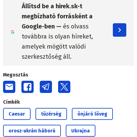
Állítsd be a hirek.sk-t
megbízható forrásként a
Google-ben —
és olvass
továbbra is olyan híreket,
amelyek mögött valódi
szerkesztőség áll.
Megosztás
Címkék
Caesar
tüzérség
önjáró löveg
orosz-ukrán háború
Ukrajna