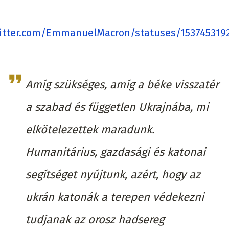
witter.com/EmmanuelMacron/statuses/153745319
Amíg szükséges, amíg a béke visszatér
a szabad és független Ukrajnába, mi
elkötelezettek maradunk.
Humanitárius, gazdasági és katonai
segítséget nyújtunk, azért, hogy az
ukrán katonák a terepen védekezni
tudjanak az orosz hadsereg