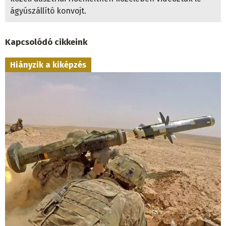
ágyúszállító konvojt.
Kapcsolódó cikkeink
Hiányzik a kiképzés