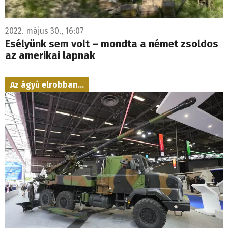
2022. május 30., 16:07
Esélyünk sem volt – mondta a német zsoldos
az amerikai lapnak
Az ágyú elrobban...