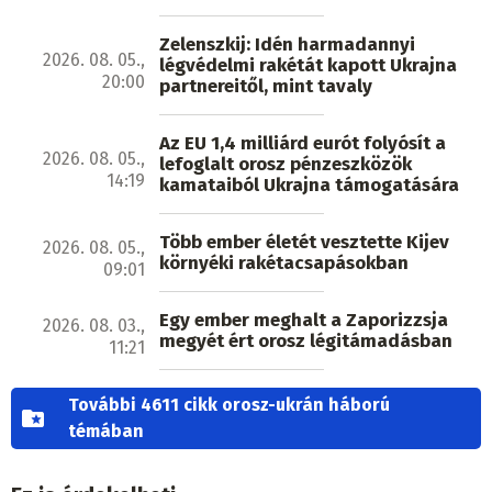
Zelenszkij: Idén harmadannyi
2026. 08. 05.,
légvédelmi rakétát kapott Ukrajna
20:00
partnereitől, mint tavaly
Az EU 1,4 milliárd eurót folyósít a
2026. 08. 05.,
lefoglalt orosz pénzeszközök
14:19
kamataiból Ukrajna támogatására
Több ember életét vesztette Kijev
2026. 08. 05.,
környéki rakétacsapásokban
09:01
Egy ember meghalt a Zaporizzsja
2026. 08. 03.,
megyét ért orosz légitámadásban
11:21
További 4611 cikk orosz-ukrán háború
témában