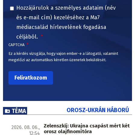
Hozzájárulok a személyes adataim (név
és e-mail cím) kezeléséhez a Ma7
médiacsalád hírlevelének fogadása
céljából.
CAPTCHA
Ez a kérdés vizsgálja, hogy vajon ember-e a látogató, valamint
megelőzi az automatikus kéretlen üzenetek beküldését.
OROSZ-UKRÁN HÁBORÚ
TÉMA
Zelenszkij: Ukrajna csapást mért két
2026. 08. 06.,
orosz olajfinomítóra
12:54