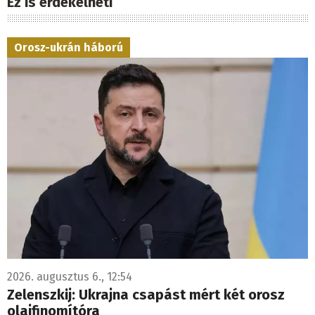
Ez is érdekelheti
Orosz-ukrán háború
2026. augusztus 6., 12:54
Zelenszkij: Ukrajna csapást mért két orosz
olajfinomítóra