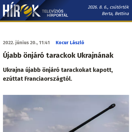
Ugrás
2026. 8. 6., csütörtök
a
Berta, Bettina
tartalomra
Hírek.sk
fő
navigáció
2022. június 20., 11:41
Kocur László
Újabb önjáró tarackok Ukrajnának
Ukrajna újabb önjáró tarackokat kapott,
ezúttat Franciaországtól.