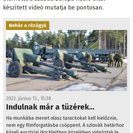
készített videó mutatja be pontosan.
Nehéz a rézágyú
2022. június 13., 15:38
Indulnak már a tüzérek...
Ha munkába menet olasz tarackokat kell kielőznie,
nem egy filmforgatásba csöppent. A szlovák határhoz
közeli ausztriai Hochleithen közelében videóztak le