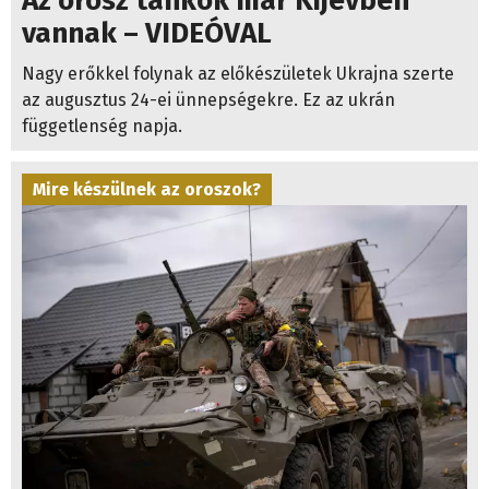
Az orosz tankok már Kijevben
vannak – VIDEÓVAL
Nagy erőkkel folynak az előkészületek Ukrajna szerte
az augusztus 24-ei ünnepségekre. Ez az ukrán
függetlenség napja.
Mire készülnek az oroszok?