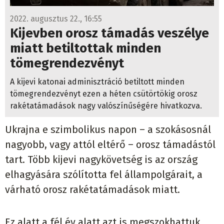
2022. augusztus 22., 16:55
Kijevben orosz támadás veszélye
miatt betiltottak minden
tömegrendezvényt
A kijevi katonai adminisztráció betiltott minden
tömegrendezvényt ezen a héten csütörtökig orosz
rakétatámadások nagy valószínűségére hivatkozva.
Ukrajna e szimbolikus napon – a szokásosnál
nagyobb, vagy attól eltérő – orosz támadástól
tart. Több kijevi nagykövetség is az ország
elhagyására szólította fel állampolgárait, a
várható orosz rakétatámadások miatt.
Ez alatt a fél év alatt azt is megszokhattuk,