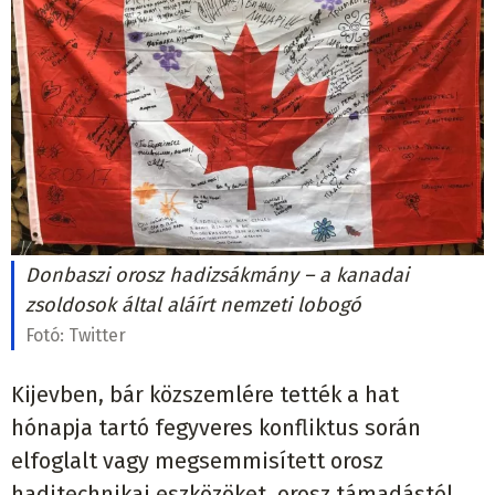
Donbaszi orosz hadizsákmány – a kanadai
zsoldosok által aláírt nemzeti lobogó
Fotó:
Twitter
Kijevben, bár közszemlére tették a hat
hónapja tartó fegyveres konfliktus során
elfoglalt vagy megsemmisített orosz
haditechnikai eszközöket, orosz támadástól