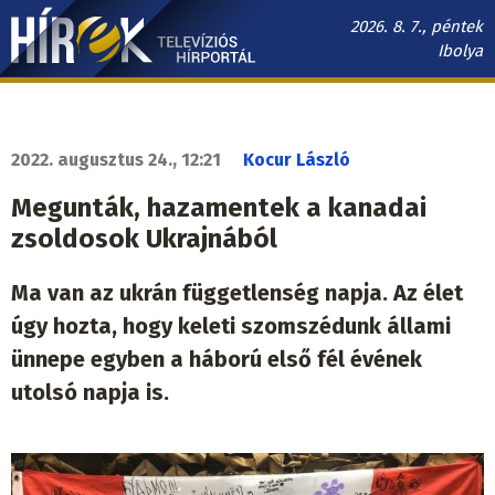
Ugrás
2026. 8. 7., péntek
a
Ibolya
tartalomra
Hírek.sk
fő
navigáció
2022. augusztus 24., 12:21
Kocur László
Megunták, hazamentek a kanadai
zsoldosok Ukrajnából
Ma van az ukrán függetlenség napja. Az élet
úgy hozta, hogy keleti szomszédunk állami
ünnepe egyben a háború első fél évének
utolsó napja is.