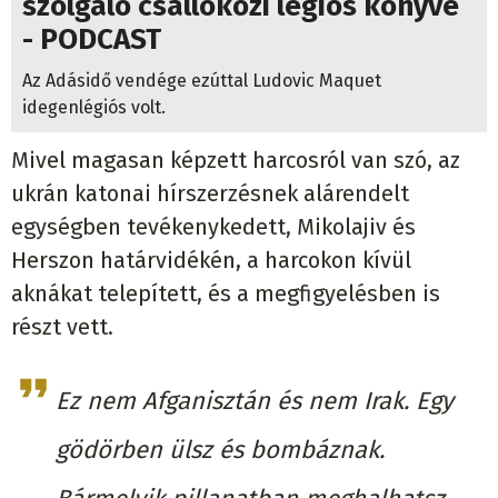
szolgáló csallóközi légiós könyve
- PODCAST
Az Adásidő vendége ezúttal Ludovic Maquet
idegenlégiós volt.
Mivel magasan képzett harcosról van szó, az
ukrán katonai hírszerzésnek alárendelt
egységben tevékenykedett, Mikolajiv és
Herszon határvidékén, a harcokon kívül
aknákat telepített, és a megfigyelésben is
részt vett.
Ez nem Afganisztán és nem Irak. Egy
gödörben ülsz és bombáznak.