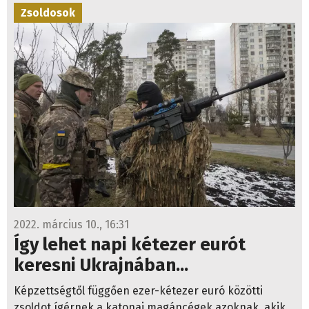
Zsoldosok
2022. március 10., 16:31
Így lehet napi kétezer eurót
keresni Ukrajnában...
Képzettségtől függően ezer-kétezer euró közötti
zsoldot ígérnek a katonai magáncégek azoknak, akik