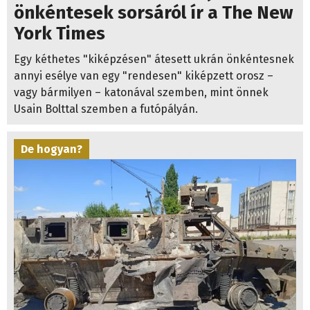
önkéntesek sorsáról ír a The New
York Times
Egy kéthetes "kiképzésen" átesett ukrán önkéntesnek
annyi esélye van egy "rendesen" kiképzett orosz –
vagy bármilyen – katonával szemben, mint önnek
Usain Bolttal szemben a futópályán.
De hogyan?