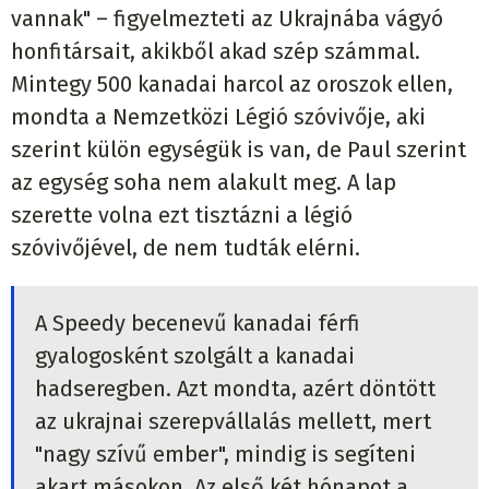
vannak" – figyelmezteti az Ukrajnába vágyó
honfitársait, akikből akad szép számmal.
Mintegy 500 kanadai harcol az oroszok ellen,
mondta a Nemzetközi Légió szóvivője, aki
szerint külön egységük is van, de Paul szerint
az egység soha nem alakult meg. A lap
szerette volna ezt tisztázni a légió
szóvivőjével, de nem tudták elérni.
A Speedy becenevű kanadai férfi
gyalogosként szolgált a kanadai
hadseregben. Azt mondta, azért döntött
az ukrajnai szerepvállalás mellett, mert
"nagy szívű ember", mindig is segíteni
akart másokon. Az első két hónapot a