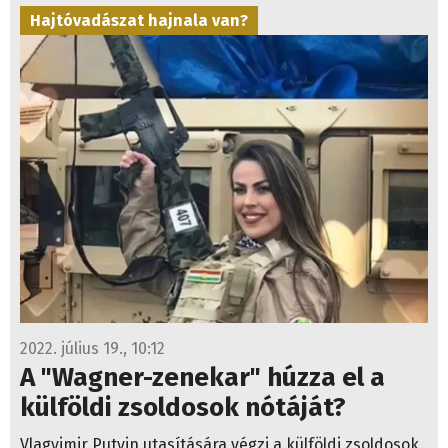
Hajtóvadászat hajnala van?
2022. július 19., 10:12
A "Wagner-zenekar" húzza el a
külföldi zsoldosok nótáját?
Vlagyimir Putyin utasítására végzi a külföldi zsoldosok