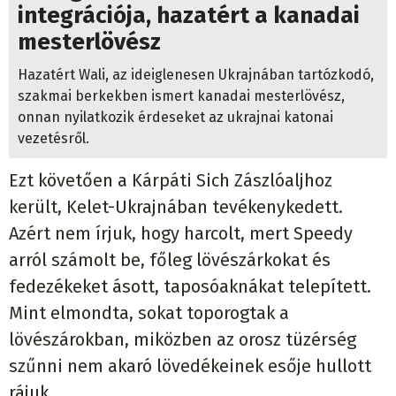
integrációja, hazatért a kanadai
mesterlövész
Hazatért Wali, az ideiglenesen Ukrajnában tartózkodó,
szakmai berkekben ismert kanadai mesterlövész,
onnan nyilatkozik érdeseket az ukrajnai katonai
vezetésről.
Ezt követően a Kárpáti Sich Zászlóaljhoz
került, Kelet-Ukrajnában tevékenykedett.
Azért nem írjuk, hogy harcolt, mert Speedy
arról számolt be, főleg lövészárkokat és
fedezékeket ásott, taposóaknákat telepített.
Mint elmondta, sokat toporogtak a
lövészárokban, miközben az orosz tüzérség
szűnni nem akaró lövedékeinek esője hullott
rájuk.