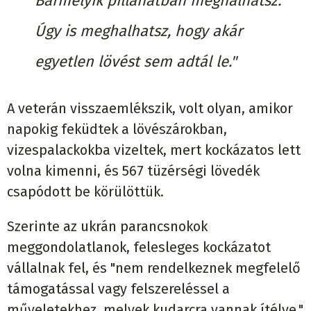
Bármelyik pillanatban meghalhatsz.
Úgy is meghalhatsz, hogy akár
egyetlen lövést sem adtál le."
A veterán visszaemlékszik, volt olyan, amikor
napokig feküdtek a lövészárokban,
vizespalackokba vizeltek, mert kockázatos lett
volna kimenni, és 567 tüzérségi lövedék
csapódott be körülöttük.
Szerinte az ukrán parancsnokok
meggondolatlanok, felesleges kockázatot
vállalnak fel, és "nem rendelkeznek megfelelő
támogatással vagy felszereléssel a
műveletekhez, melyek kudarcra vannak ítélve."