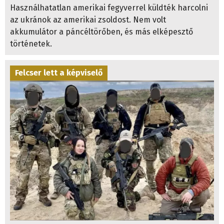
Használhatatlan amerikai fegyverrel küldték harcolni
az ukránok az amerikai zsoldost. Nem volt
akkumulátor a páncéltörőben, és más elképesztő
történetek.
Felcser lett a képviselő