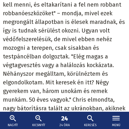
kell menni, és eltakarítani a fel nem robbant
robbanóeszközöket" – mondja, mivel ezek
megrongált állapotban is élesek maradnak, és
így is tudnak sérülést okozni. Ugyan volt
védőfelszerelésük, de mivel ebben nehéz
mozogni a terepen, csak sisakban és
testpáncélban dolgoztak. "Elég magas a
végtagvesztés vagy a halálozás kockázata.
Néhányszor megálltam, körülnéztem és
elgondolkotam. Mit keresek én itt? Négy
gyerekem van, három unokám és remek
munkám. 50 éves vagyok." Chris elmondta,
nagy bátorításra talált az ukránokban, akiknek
az elszántsága olyan hatást gyakorolt rá, hogy
néha elakadt a szava, ezért reméli, hogy
NAGYÍT
KICSINYÍT
24 ÓRA
KERESÉS
MENÜ