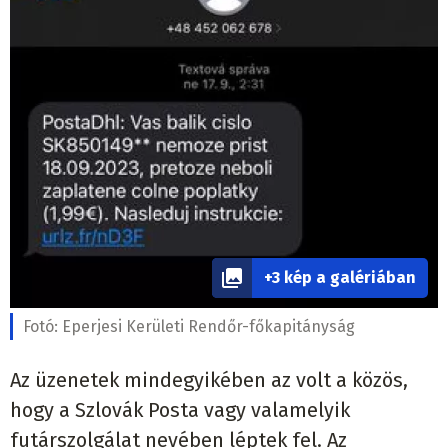
+3 kép a galériában
Fotó:
Eperjesi Kerületi Rendőr-főkapitányság
Az üzenetek mindegyikében az volt a közös,
hogy a Szlovák Posta vagy valamelyik
futárszolgálat nevében léptek fel. Az