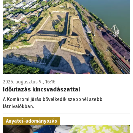
2026. augusztus 9., 16:16
Időutazás kincsvadászattal
A Komáromi járás bővelkedik szebbnél szebb
látnivalókban.
Anyatej-adományozás