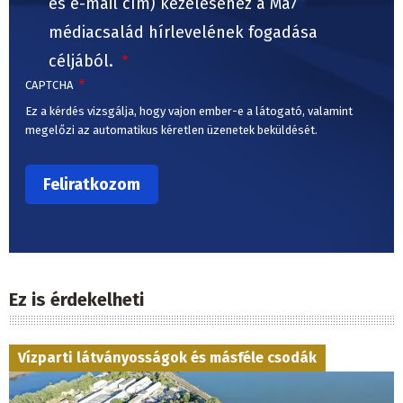
és e-mail cím) kezeléséhez a Ma7
médiacsalád hírlevelének fogadása
céljából.
CAPTCHA
Ez a kérdés vizsgálja, hogy vajon ember-e a látogató, valamint
megelőzi az automatikus kéretlen üzenetek beküldését.
Ez is érdekelheti
Vízparti látványosságok és másféle csodák