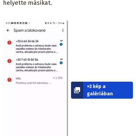
helyette másikat.
+3 kép a
galériában