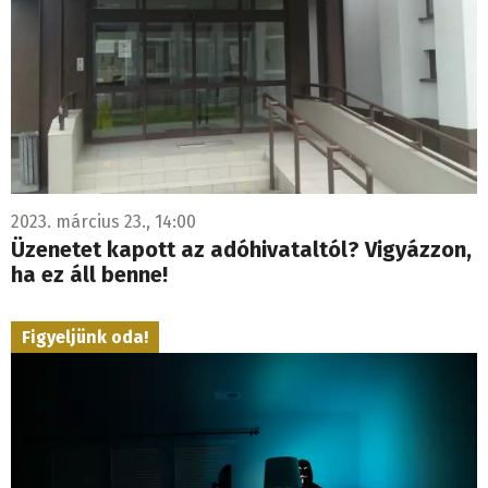
2023. március 23., 14:00
Üzenetet kapott az adóhivataltól? Vigyázzon,
ha ez áll benne!
Figyeljünk oda!