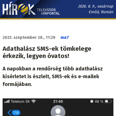
Ugrás
2026. 8. 9., vasárnap
a
Emőd, Román
tartalomra
Hírek.sk
fő
navigáció
2023. szeptember 28., 11:29
ma7
Adathalász SMS-ek tömkelege
érkezik, legyen óvatos!
A napokban a rendőrség több adathalász
kísérletet is észlelt, SMS-ek és e-mailek
formájában.