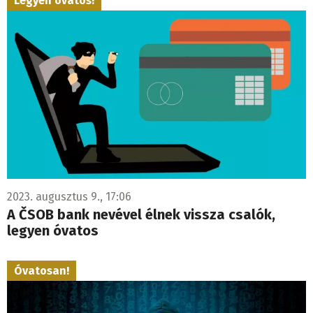
Legyen óvatos!
2023. augusztus 9., 17:06
A ČSOB bank nevével élnek vissza csalók,
legyen óvatos
Óvatosan!