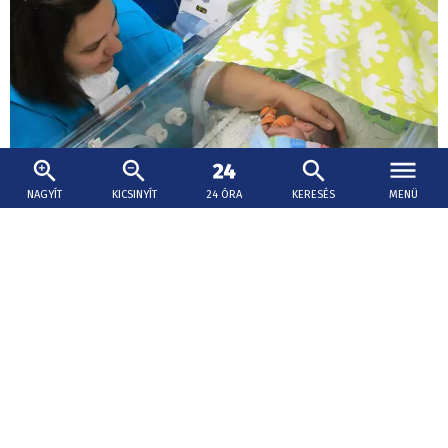
NAGYÍT
KICSINYÍT
24 ÓRA
KERESÉS
MENÜ
2026. augusztus 9., 11:32
Életmentő segítség – anyatej-
adományozókat keresnek Érsekújvárban
Az érsekújvári kórház anyatej-adományozókat keres,
akik többlet anyatejükkel a koraszülött, beteg és
különösen alacsony születési súlyú újszülöttek ellátását
segíthetik.