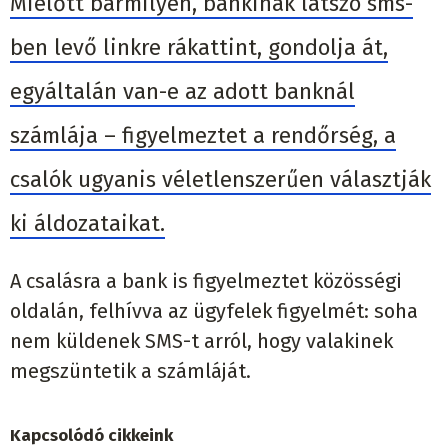
Mielőtt bármilyen, bankinak látszó sms-
ben levő linkre rákattint, gondolja át,
egyáltalán van-e az adott banknál
számlája – figyelmeztet a rendőrség, a
csalók ugyanis véletlenszerűen választják
ki áldozataikat.
A csalásra a bank is figyelmeztet közösségi
oldalán, felhívva az ügyfelek figyelmét: soha
nem küldenek SMS-t arról, hogy valakinek
megszüntetik a számláját.
Kapcsolódó cikkeink