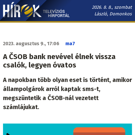
Ugrás
2026. 8. 8., szombat
a
László, Domonkos
tartalomra
Hírek.sk
fő
navigáció
2023. augusztus 9., 17:06
ma7
A ČSOB bank nevével élnek vissza
csalók, legyen óvatos
A napokban több olyan eset is történt, amikor
állampolgárok arról kaptak sms-t,
megszüntetik a ČSOB-nál vezetett
számlájukat.