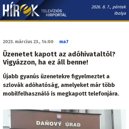
Ugrás
2026. 8. 7., péntek
a
Ibolya
tartalomra
Hírek.sk
fő
navigáció
2023. március 23., 14:00
ma7
Üzenetet kapott az adóhivataltól?
Vigyázzon, ha ez áll benne!
Újabb gyanús üzenetekre figyelmeztet a
szlovák adóhatóság, amelyeket már több
mobilfelhasználó is megkapott telefonjára.