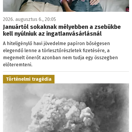
2026. augusztus 6., 20:05
Januártól sokaknak mélyebben a zsebükbe
kell nyúlniuk az ingatlanvásárlásnál
A hiteligénylő havi jövedelme papíron bőségesen
elegendő lenne a törlesztőrészletek fizetésére, a
megemelt önerőt azonban nem tudja egy összegben
előteremteni.
Történelmi tragédia