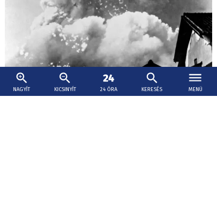
NAGYÍT
KICSINYÍT
24 ÓRA
KERESÉS
MENÜ
2026. augusztus 6., 14:56
Nyolcvanegy éve érte atomtámadás
Hirosimát
Nyolcvanegy évvel ezelőtt, 1945. augusztus 6-án, a
második világháború végső szakaszában az Enola Gay
amerikai bombázó atombombát dobott le Hirosimára,
ami a becslések szerint 140 ezer ember életét követelte.