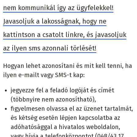
nem kommunikál így az ügyfelekkel!
Javasoljuk a lakosságnak, hogy ne
kattintson a csatolt linkre, és javasoljuk
az ilyen sms azonnali törlését!
Hogyan lehet azonosítani és mit kell tenni, ha
ilyen e-mailt vagy SMS-t kap:
jegyezze fel a feladó logóját és címét
(többnyire nem azonosítható),
figyelmesen olvassa el az üzenet tartalmát,
és kétség esetén lépjen kapcsolatba az
adóhatósággal a hivatalos weboldalon,
vagy hívja a telefonközpontot (048/43 17