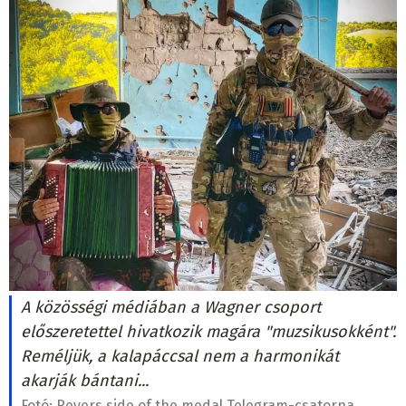
A közösségi médiában a Wagner csoport
előszeretettel hivatkozik magára "muzsikusokként".
Reméljük, a kalapáccsal nem a harmonikát
akarják bántani...
Fotó:
Revers side of the medal Telegram-csatorna