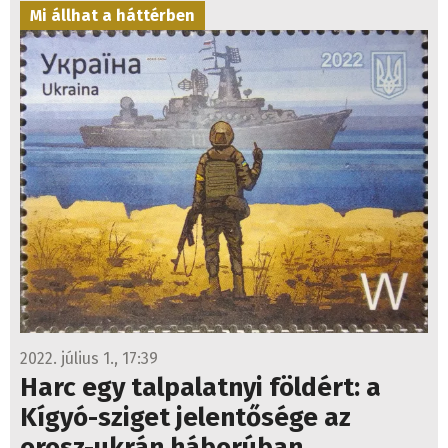
Mi állhat a háttérben
2022. július 1., 17:39
Harc egy talpalatnyi földért: a
Kígyó-sziget jelentősége az
orosz-ukrán háborúban