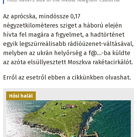
Az aprócska, mindössze 0,17
négyzetkilométeres sziget a háború elején
hívta fel magára a figyelmet, a hadtörténet
egyik legszürreálisabb rádióüzenet-váltásával,
melyben az ukrán helyőrség a
f@...-ba
küldte
az azóta elsüllyesztett Moszkva rakétacirkálót.
Erről az esetről ebben a cikkünkben olvashat.
Hősi halál