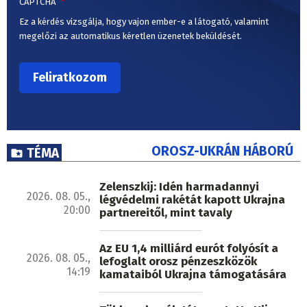
CAPTCHA
Ez a kérdés vizsgálja, hogy vajon ember-e a látogató, valamint
megelőzi az automatikus kéretlen üzenetek beküldését.
OROSZ-UKRÁN HÁBORÚ
TÉMA
Zelenszkij: Idén harmadannyi
2026. 08. 05.,
légvédelmi rakétát kapott Ukrajna
20:00
partnereitől, mint tavaly
Az EU 1,4 milliárd eurót folyósít a
2026. 08. 05.,
lefoglalt orosz pénzeszközök
14:19
kamataiból Ukrajna támogatására