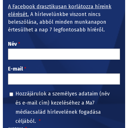
A Facebook drasztikusan korlátozza híreink
elérését.
A hírlevelünkbe viszont nincs
beleszólása, abból minden munkanapon
értesülhet a nap 7 legfontosabb híréről.
Név
E-mail
Hozzájárulok a személyes adataim (név
és e-mail cím) kezeléséhez a Ma7
médiacsalád hírlevelének fogadása
céljából.