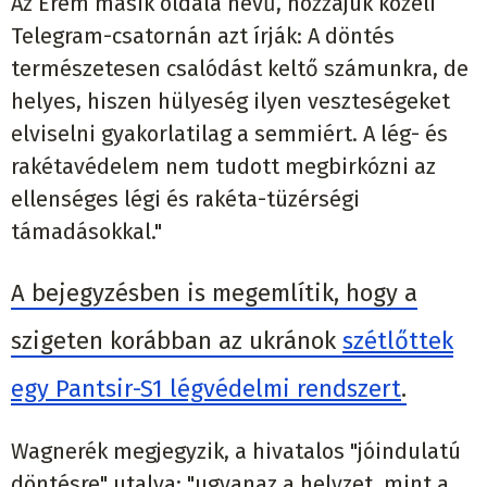
Az Érem másik oldala nevű, hozzájuk közeli
Telegram-csatornán azt írják: A döntés
természetesen csalódást keltő számunkra, de
helyes, hiszen hülyeség ilyen veszteségeket
elviselni gyakorlatilag a semmiért. A lég- és
rakétavédelem nem tudott megbirkózni az
ellenséges légi és rakéta-tüzérségi
támadásokkal."
A bejegyzésben is megemlítik, hogy a
szigeten korábban az ukránok
szétlőttek
egy Pantsir-S1 légvédelmi rendszert
.
Wagnerék megjegyzik, a hivatalos "jóindulatú
döntésre" utalva: "ugyanaz a helyzet, mint a