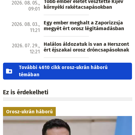
Több ember életét vesztette Kijev
2026. 08. 05.,
környéki rakétacsapásokban
09:01
Egy ember meghalt a Zaporizzsja
2026. 08. 03.,
megyét ért orosz légitámadásban
11:21
Halálos áldozatuk is van a Herszont
2026. 07. 29.,
ért éjszakai orosz dróncsapásoknak
12:21
További 4610 cikk orosz-ukrán háború
témában
Ez is érdekelheti
Orosz-ukrán háború