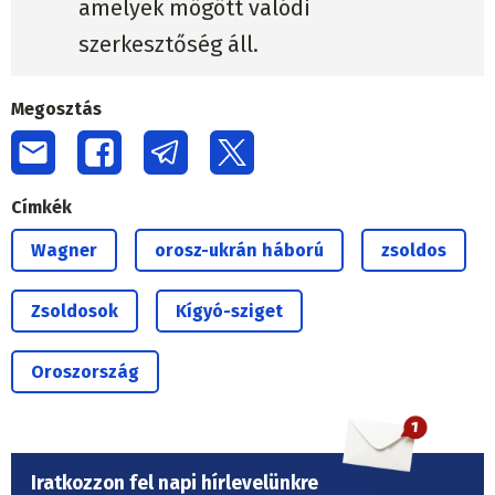
amelyek mögött valódi
szerkesztőség áll.
Megosztás
Címkék
Wagner
orosz-ukrán háború
zsoldos
Zsoldosok
Kígyó-sziget
Oroszország
Iratkozzon fel napi hírlevelünkre