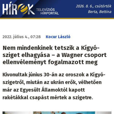
Ugrás
2026. 8. 6., csütörtök
a
Berta, Bettina
tartalomra
Hírek.sk
fő
navigáció
2022. július 4., 07:28
Kocur László
Nem mindenkinek tetszik a Kígyó-
sziget elhagyása – a Wagner csoport
ellenvéleményt fogalmazott meg
Kivonultak június 30-án az oroszok a Kígyó-
szigetről, miután az ukrán erők, vélhetően
már az Egyesült Államoktól kapott
rakétákkal csapást mértek a szigetre.