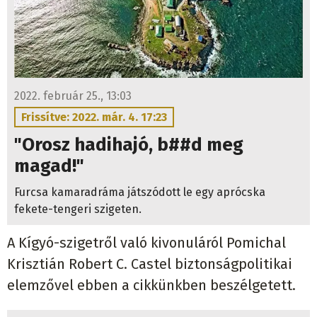
2022. február 25., 13:03
Frissítve: 2022. már. 4. 17:23
"Orosz hadihajó, b##d meg
magad!"
Furcsa kamaradráma játszódott le egy aprócska
fekete-tengeri szigeten.
A Kígyó-szigetről való kivonuláról Pomichal
Krisztián Robert C. Castel biztonságpolitikai
elemzővel ebben a cikkünkben beszélgetett.