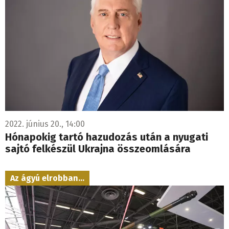
2022. június 20., 14:00
Hónapokig tartó hazudozás után a nyugati
sajtó felkészül Ukrajna összeomlására
Az ágyú elrobban...