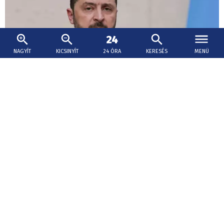
NAGYÍT
KICSINYÍT
24 ÓRA
KERESÉS
MENÜ
2026. augusztus 5., 20:00
Zelenszkij: Idén harmadannyi légvédelmi
rakétát kapott Ukrajna partnereitől, mint
tavaly
Donald Trump amerikai elnök Zelenszkijjel folytatott múlt
heti találkozóján elutasította, hogy több száz további
elfogórakétát biztosítson Patriot légvédelmi
rendszerekhez.