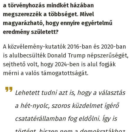
a törvényhozás mindkét házában
megszerezzék a többséget. Mivel
magyarázható, hogy ennyire egyértelmű
eredmény született?
A közvélemény-kutatók 2016-ban és 2020-ban
is alulbecsülték Donald Trump népszerűségét,
sejthető volt, hogy 2024-ben is alul fogják
mérni a valós támogatottságát.
Lehetett tudni azt is, hogy a választás
a hét-nyolc, szoros küzdelmet ígérő
csatatérállamban fog eldőlni. Így is
történt, hiszen nem a demokratákhoz