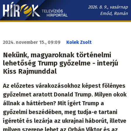
Ugrás
2026. 8. 9., vasárnap
a
Emőd, Román
tartalomra
Hírek.sk
fő
navigáció
2024. november 15., 09:09
Kolek Zsolt
Nekünk, magyaroknak történelmi
lehetőség Trump győzelme - interjú
Kiss Rajmunddal
Az előzetes várakozásokhoz képest fölényes
győzelmet aratott Donald Trump. Milyen okok
állnak a háttérben? Mit ígért Trump a
győzelmi beszédében, meg tudja-e tartani
ígéretét és lezárja az ukrajnai háborút, illetve
milyen szerepe lehet az Orbán Viktor és az