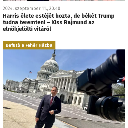
2024. szeptember 11., 20:40
Harris élete estéjét hozta, de békét Trump
tudna teremteni – Kiss Rajmund az
elnökjelölti vitáról
Befutó a Fehér Házba