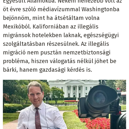
Egyesült Államokba. Nekem nehezebb volt az
öt évre szóló médiavízummal Washingtonba
bejönnöm, mint ha átsétáltam volna
Mexikóból. Kaliforniában az illegális
migránsok hotelekben laknak, egészségügyi
szolgáltatásban részesülnek. Az illegális
migráció nem pusztán nemzetbiztonsági
probléma, hiszen válogatás nélkül jöhet be
bárki, hanem gazdasági kérdés is.