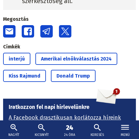
szerkesztőség áll.
Megosztás
Címkék
interjú
Amerikai elnökválasztás 2024
Kiss Rajmund
Donald Trump
Iratkozzon fel napi hírlevelünkre
A Facebook drasztikusan korlátozza híreink
elérését.
A hírlevelünkbe viszont nincs
beleszólása, abból minden munkanapon
NAGYÍT
KICSINYÍT
24 ÓRA
KERESÉS
MENÜ