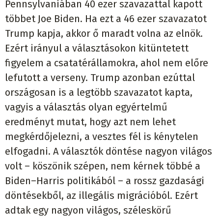
Pennsylvaniában 40 ezer szavazattal kapott
többet Joe Biden. Ha ezt a 46 ezer szavazatot
Trump kapja, akkor ő maradt volna az elnök.
Ezért irányul a választásokon kitüntetett
figyelem a csatatérállamokra, ahol nem előre
lefutott a verseny. Trump azonban ezúttal
országosan is a legtöbb szavazatot kapta,
vagyis a választás olyan egyértelmű
eredményt mutat, hogy azt nem lehet
megkérdőjelezni, a vesztes fél is kénytelen
elfogadni. A választók döntése nagyon világos
volt – köszönik szépen, nem kérnek többé a
Biden–Harris politikából – a rossz gazdasági
döntésekből, az illegális migrációból. Ezért
adtak egy nagyon világos, széleskörű