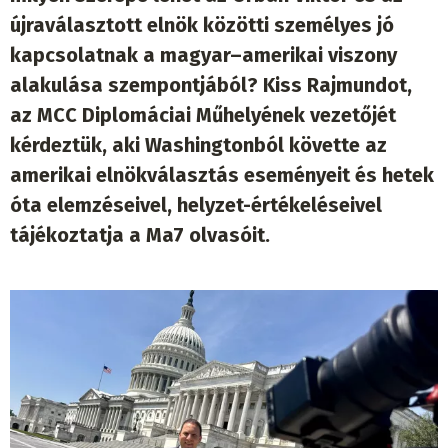
újraválasztott elnök közötti személyes jó
kapcsolatnak a magyar–amerikai viszony
alakulása szempontjából? Kiss Rajmundot,
az MCC Diplomáciai Műhelyének vezetőjét
kérdeztük, aki Washingtonból követte az
amerikai elnökválasztás eseményeit és hetek
óta elemzéseivel, helyzet-értékeléseivel
tájékoztatja a Ma7 olvasóit.