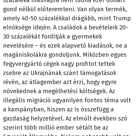
százaléka másnapra nem tudna ezer dollárt
gond nélkül előteremteni. Van olyan termék,
amely 40-50 százalékkal drágább, mint Trump
elnöksége idején. A családok a bevételeik 20-
30 százalékát fordítják a gyermekek
nevelésére – és ezek alapvető kiadások, ne a
magániskolákra gondoljunk. Miközben egyes
fegyvergyártó cégek nagy profitot tettek
zsebre az Ukrajnának szánt támogatások
révén, az átlagember azt érzi, hogy egyre
növekednek a megélhetési költségek. Az
illegális migráció ugyanilyen fontos téma volt
a kampányban, hiszen az is összefügg a
gazdaság helyzetével. Az elmúlt években szó
szerint több millió ember sétált be az