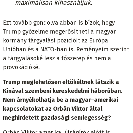
maximálisan kihasználjuk.
Ezt tovább gondolva abban is bízok, hogy
Trump győzelme megerősítheti a magyar
kormány tárgyalási pozícióit az Európai
Unióban és a NATO-ban is. Reményeim szerint
a tárgyalásoké lesz a főszerep és nem a
provokációké.
Trump meglehetősen eltökéltnek látszik a
Kínával szembeni kereskedelmi háborúban.
Nem árnyékolhatja be a magyar–amerikai
kapcsolatokat az Orbán Viktor által
meghirdetett gazdasági semlegesség?
Orbán Viktor amerikai újságírók előtt is