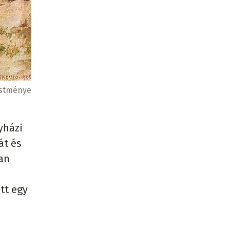
estménye
yházi
át és
ban
tt egy