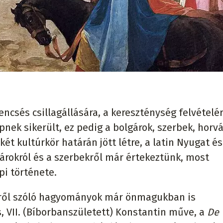
encsés csillagállására, a kereszténység felvételér
pnek sikerült, ez pedig a bolgárok, szerbek, horv
t kultúrkör határán jött létre, a latin Nyugat és
árokról és a szerbekről már értekeztünk, most
i története.
éről szóló hagyományok már önmagukban is
, VII. (Bíborbanszületett) Konstantin műve, a
De