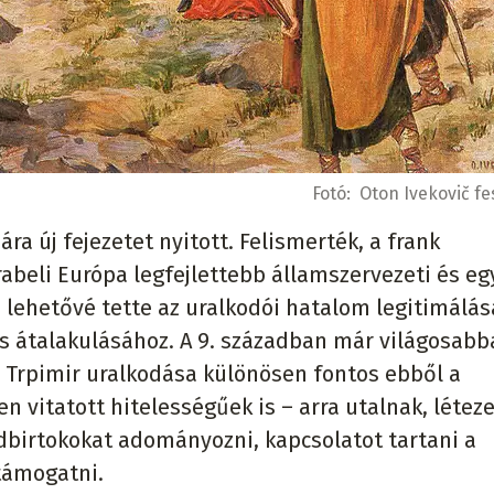
Fotó:
Oton Ivekovič f
a új fejezetet nyitott. Felismerték, a frank
abeli Európa legfejlettebb államszervezeti és eg
 lehetővé tette az uralkodói hatalom legitimálás
tos átalakulásához. A 9. században már világosab
g. Trpimir uralkodása különösen fontos ebből a
 vitatott hitelességűek is – arra utalnak, léteze
dbirtokokat adományozni, kapcsolatot tartani a
támogatni.