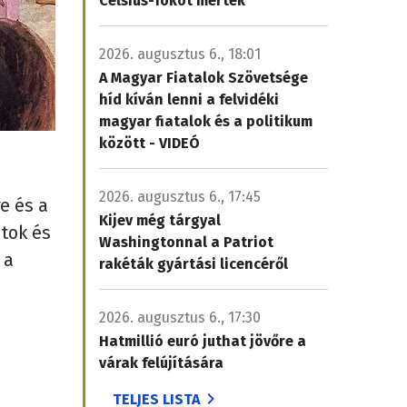
Celsius-fokot mértek
2026. augusztus 6., 18:01
A Magyar Fiatalok Szövetsége
híd kíván lenni a felvidéki
magyar fiatalok és a politikum
között - VIDEÓ
2026. augusztus 6., 17:45
e és a
Kijev még tárgyal
átok és
Washingtonnal a Patriot
 a
rakéták gyártási licencéről
2026. augusztus 6., 17:30
Hatmillió euró juthat jövőre a
várak felújítására
TELJES LISTA