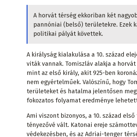
A horvát térség ekkoriban két nagyob
pannóniai (belső) területekre. Ezek 
politikai pályát követtek.
A királyság kialakulása a 10. század el
viták vannak. Tomiszláv alakja a horvá
mint az első király, akit 925-ben koron
nem egyértelműek. Valószínű, hogy Tom
területeket és hatalma jelentősen mege
fokozatos folyamat eredménye lehetet
Ami viszont bizonyos, a 10. század első 
tényezővé vált. Katonai ereje számotte
védekezésben, és az Adriai-tenger térsé