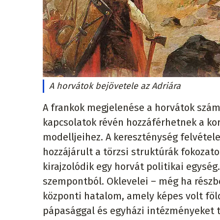
A horvátok bejövetele az Adriára
A frankok megjelenése a horvátok számár
kapcsolatok révén hozzáférhetnek a kor
modelljeihez. A kereszténység felvétele
hozzájárult a törzsi struktúrák fokoza
kirajzolódik egy horvát politikai egysé
szempontból. Oklevelei – még ha részben
központi hatalom, amely képes volt föl
pápasággal és egyházi intézményeket 