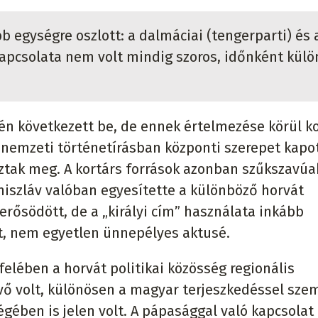
b egységre oszlott: a dalmáciai (tengerparti) és 
kapcsolata nem volt mindig szoros, időnként külö
ején következett be, de ennek értelmezése körül 
t nemzeti történetírásban központi szerepet kapot
áztak meg. A kortárs források azonban szűkszavúa
iszláv valóban egyesítette a különböző horvát
rősödött, de a „királyi cím” használata inkább
t, nem egyetlen ünnepélyes aktusé.
felében a horvát politikai közösség regionális
vő volt, különösen a magyar terjeszkedéssel sze
gében is jelen volt. A pápasággal való kapcsolat