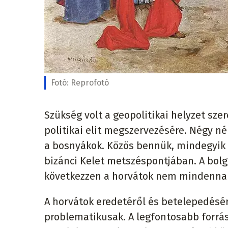
Fotó:
Reprofotó
Szükség volt a geopolitikai helyzet szer
politikai elit megszervezésére. Négy né
a bosnyákok. Közös bennük, mindegyik ké
bizánci Kelet metszéspontjában. A bolg
következzen a horvátok nem mindennap
A horvátok eredetéről és betelepedés
problematikusak. A legfontosabb forrás