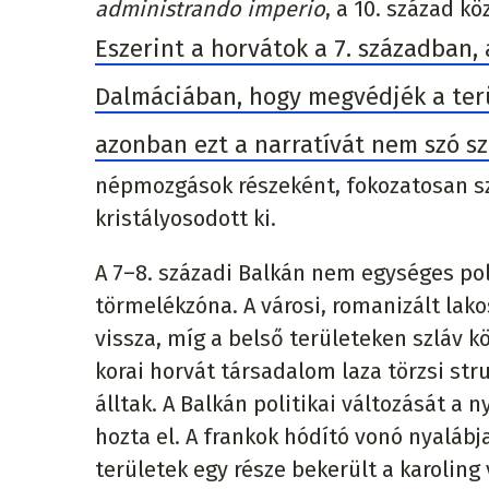
administrando imperio
, a 10. század k
Eszerint a horvátok a 7. században, 
Dalmáciában, hogy megvédjék a terü
azonban ezt a narratívát nem szó sz
népmozgások részeként, fokozatosan sz
kristályosodott ki.
A 7–8. századi Balkán nem egységes pol
törmelékzóna. A városi, romanizált lak
vissza, míg a belső területeken szláv 
korai horvát társadalom laza törzsi st
álltak. A Balkán politikai változását a
hozta el. A frankok hódító vonó nyalábj
területek egy része bekerült a karoling 