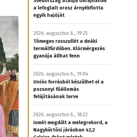
Svédország átadja Ukrajnának
a lefoglalt orosz árnyékflotta
egyik hajóját
2026. augusztus 6., 19:25
Tömeges rosszullét a deáki
termálfürdőben. Klórmérgezés
gyanúja állhat fenn
2026. augusztus 6., 19:04
Uniós forrásból készülhet el a
pozsonyi főállomás
felújításának terve
2026. augusztus 6., 18:22
Ismét megdőlt a melegrekord, a
Nagykürtösi járásban 42,2