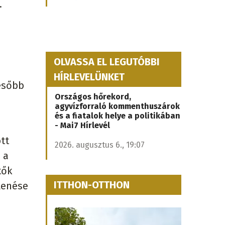
.
OLVASSA EL LEGUTÓBBI
HÍRLEVELÜNKET
később
Országos hőrekord,
agyvízforraló kommenthuszárok
és a fiatalok helye a politikában
- Mai7 Hírlevél
tt
2026. augusztus 6., 19:07
 a
tők
ITTHON-OTTHON
elenése