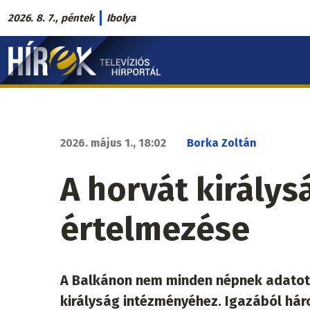
Ugrás
2026. 8. 7., péntek
Ibolya
a
Hírek.sk
tartalomra
fő
navigáció
2026. május 1., 18:02
Borka Zoltán
A horvát királys
értelmezése
A Balkánon nem minden népnek adatott
királyság intézményéhez. Igazából háro