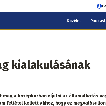
Fel
B
fió
Közélet
Podcast
me
ág kialakulásának
 meg a középkorban eljutni az államalkotás va
m feltétel kellett ahhoz, hogy ez megvalósuljon