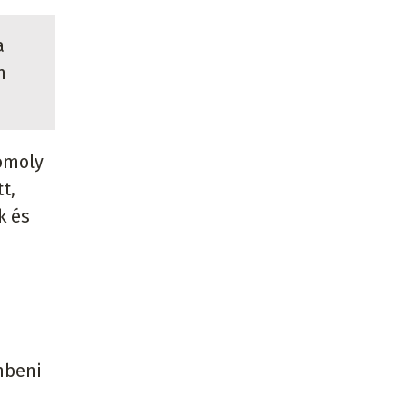
a
n
komoly
t,
k és
mbeni