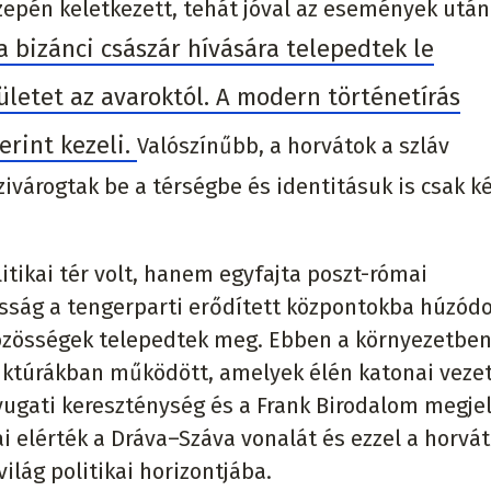
özepén keletkezett, tehát jóval az események után
a bizánci császár hívására telepedtek le
letet az avaroktól. A modern történetírás
erint kezeli.
Valószínűbb, a horvátok a szláv
ivárogtak be a térségbe és identitásuk is csak 
itikai tér volt, hanem egyfajta poszt-római
osság a tengerparti erődített központokba húzódo
közösségek telepedtek meg. Ebben a környezetben
ruktúrákban működött, amelyek élén katonai veze
 nyugati kereszténység és a Frank Birodalom megj
ai elérték a Dráva–Száva vonalát és ezzel a horvát
világ politikai horizontjába.