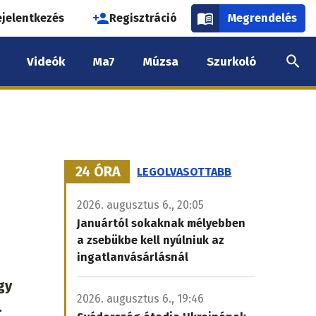
használói
ejelentkezés
Regisztráció
Megrendelés
k
Videók
Ma7
Múzsa
Szurkoló
nüje
24 ÓRA
LEGOLVASOTTABB
2026. augusztus 6., 20:05
Januártól sokaknak mélyebben
a zsebükbe kell nyúlniuk az
ingatlanvásárlásnál
gy
2026. augusztus 6., 19:46
.