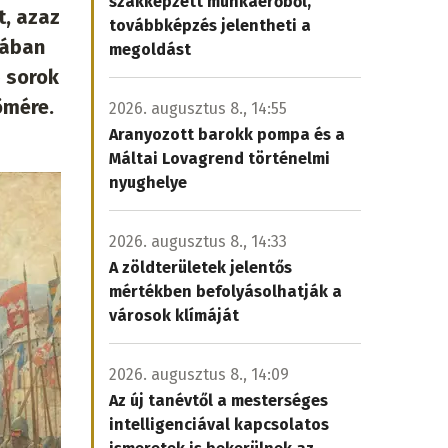
szakképzett munkaerőből,
t, azaz
továbbképzés jelentheti a
lában
megoldást
ő sorok
ömére.
2026. augusztus 8., 14:55
Aranyozott barokk pompa és a
Máltai Lovagrend történelmi
nyughelye
2026. augusztus 8., 14:33
A zöldterületek jelentős
mértékben befolyásolhatják a
városok klímáját
2026. augusztus 8., 14:09
Az új tanévtől a mesterséges
intelligenciával kapcsolatos