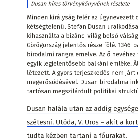
Dusan híres törvénykönyvének részlete
Minden királyság felér az úgynevezett 
kétségtelenül Stefan Dusan uralkodása 
kihasználta a bizánci világ belső válsá
Görögország jelentős része fölé. 1346-b
birodalmi rangra emelve. Az ő nevéhez 
egyik legjelentősebb balkáni emléke. 
létezett. A gyors terjeszkedés nem jár
megerősödésével. Dusan birodalma inká
tartósan megszilárdult politikai struktú
Dusan halála után az addig egység
szétesni. Utóda, V. Uros – akit a k
tudta kézben tartani a főurakat.