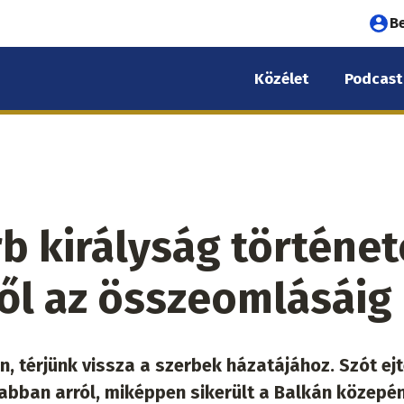
Fel
B
fió
Közélet
Podcast
me
b királyság történet
ből az összeomlásáig
n, térjünk vissza a szerbek házatájához. Szót ej
sabban arról, miképpen sikerült a Balkán közepé