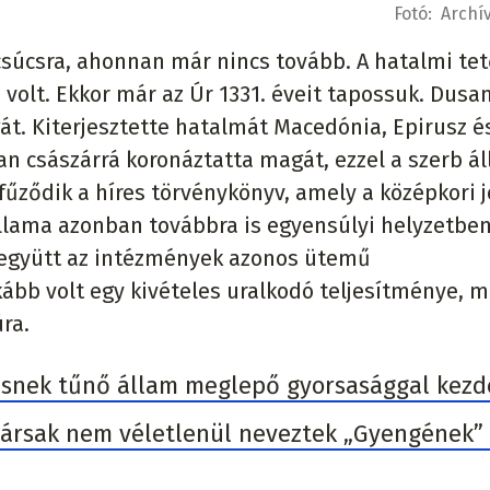
Fotó:
Archív
csúcsra, ahonnan már nincs tovább. A hatalmi te
volt. Ekkor már az Úr 1331. éveit tapossuk. Dusa
gát. Kiterjesztette hatalmát Macedónia, Epirusz é
an császárrá koronáztatta magát, ezzel a szerb á
fűződik a híres törvénykönyv, amely a középkori 
Állama azonban továbbra is egyensúlyi helyzetbe
t együtt az intézmények azonos ütemű
bb volt egy kivételes uralkodó teljesítménye, m
ra.
esnek tűnő állam meglepő gyorsasággal kezd
ortársak nem véletlenül neveztek „Gyengének”