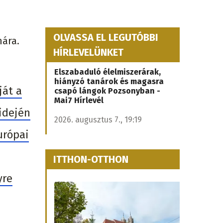
OLVASSA EL LEGUTÓBBI
mára.
HÍRLEVELÜNKET
Elszabaduló élelmiszerárak,
hiányzó tanárok és magasra
ját a
csapó lángok Pozsonyban -
Mai7 Hírlevél
 idején
2026. augusztus 7., 19:19
urópai
ITTHON-OTTHON
yre