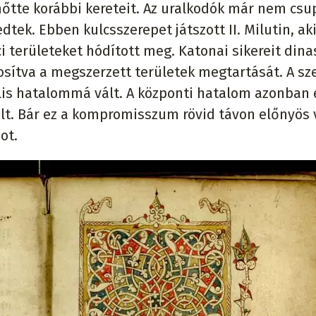
inőtte korábbi kereteit. Az uralkodók már nem cs
ek. Ebben kulcsszerepet játszott II. Milutin, ak
i területeket hódított meg. Katonai sikereit dina
osítva a megszerzett területek megtartását. A sz
is hatalommá vált. A központi hatalom azonban 
t. Bár ez a kompromisszum rövid távon előnyös v
ot.