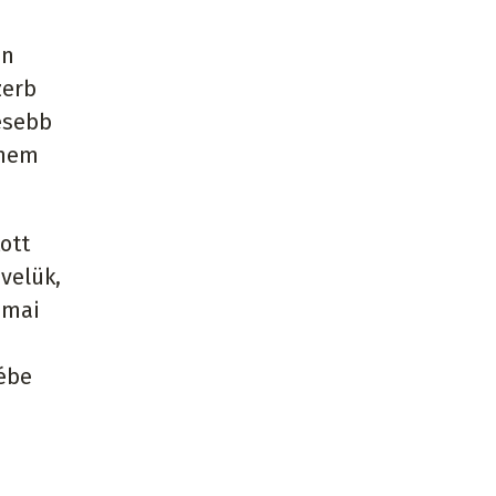
an
zerb
sésebb
 nem
ott
velük,
 mai
sébe