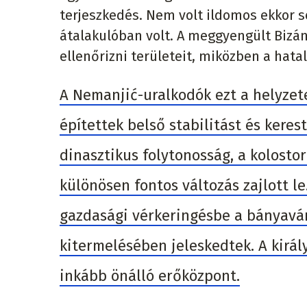
terjeszkedés. Nem volt ildomos ekkor 
átalakulóban volt. A meggyengült Bizá
ellenőrizni területeit, miközben a hata
A Nemanjić-uralkodók ezt a helyzete
építettek belső stabilitást és kere
dinasztikus folytonosság, a kolostor
különösen fontos változás zajlott l
gazdasági vérkeringésbe a bányaváro
kitermelésében jeleskedtek. A királ
inkább önálló erőközpont.