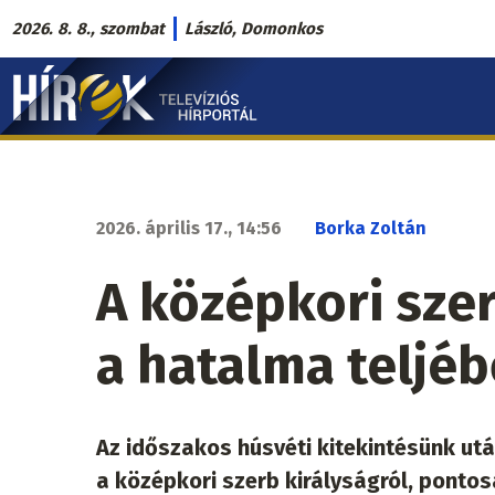
Ugrás
2026. 8. 8., szombat
László, Domonkos
a
Hírek.sk
tartalomra
fő
navigáció
2026. április 17., 14:56
Borka Zoltán
A középkori szer
a hatalma teljé
Az időszakos húsvéti kitekintésünk utá
a középkori szerb királyságról, ponto