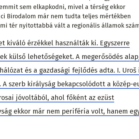
semmit sem elkapkodni, mivel a térség ekkor
nci Birodalom már nem tudta teljes mértékben
lmi tér nyitottabbá vált a regionális államok szá
t kiváló érzékkel használták ki. Egyszerre
stek külső lehetőségeket. A megerősödés alap
hálózat és a gazdasági fejlődés adta. I. Uroš
e. A szerb királyság bekapcsolódott a közép-e
sai jóvoltából, ahol főként az ezüst
yság ekkor már nem periféria volt, hanem eg