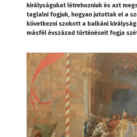
királyságukat létrehozniuk és azt megsz
taglalni fogjuk, hogyan jutottak el a 
következni szokott a balkáni királysá
másfél évszázad történéseit fogja szét