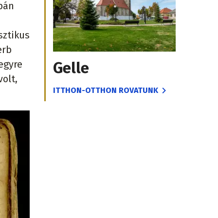
upán
i
sztikus
erb
egyre
Gelle
olt,
ITTHON-OTTHON ROVATUNK