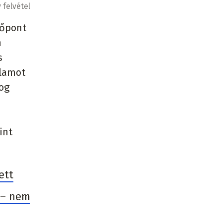
 felvétel
tőpont
n
s
llamot
jog
n
int
ett
 – nem