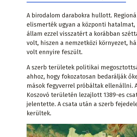
A birodalom darabokra hullott. Regioná
elismerték ugyan a központi hatalmat, d
állam ezzel visszatért a korábban szét
volt, hiszen a nemzetközi környezet, 
volt ennyire feszült.
A szerb területek politikai megosztott
ahhoz, hogy fokozatosan bedarálják őket
mások fegyverrel próbáltak ellenállni.
Koszovó területén lezajlott 1389-es csa
jelentette. A csata után a szerb feje
kerültek.