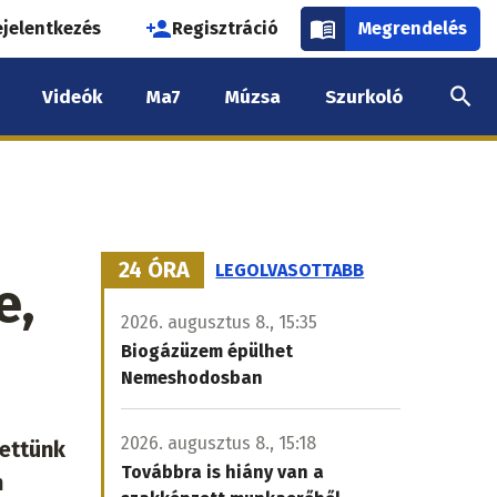
használói
ejelentkezés
Regisztráció
Megrendelés
k
Videók
Ma7
Múzsa
Szurkoló
nüje
24 ÓRA
LEGOLVASOTTABB
e,
2026. augusztus 8., 15:35
Biogázüzem épülhet
Nemeshodosban
2026. augusztus 8., 15:18
tettünk
Továbbra is hiány van a
n