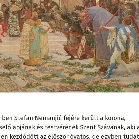
-ben Stefan Nemanjić fejére került a korona,
selő apjának és testvérének Szent Szávának, aki 
nnen kezdődött az először óvatos, de egyben tuda