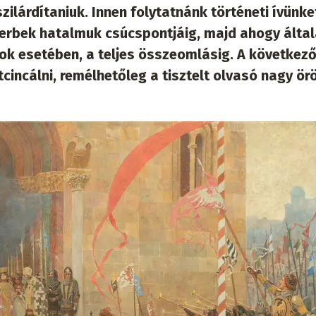
ilárdítaniuk. Innen folytatnánk történeti ívünke
szerbek hatalmuk csúcspontjáig, majd ahogy álta
gok esetében, a teljes összeomlásig. A következ
cincálni, remélhetőleg a tisztelt olvasó nagy ör