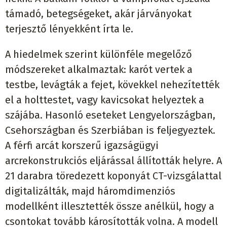
támadó, betegségeket, akár járványokat
terjesztő lényekként írta le.
A hiedelmek szerint különféle megelőző
módszereket alkalmaztak: karót vertek a
testbe, levágták a fejet, kövekkel nehezítették
el a holttestet, vagy kavicsokat helyeztek a
szájába. Hasonló eseteket Lengyelországban,
Csehországban és Szerbiában is feljegyeztek.
A férfi arcát korszerű igazságügyi
arcrekonstrukciós eljárással állították helyre. A
21 darabra töredezett koponyát CT-vizsgálattal
digitalizálták, majd háromdimenziós
modellként illesztették össze anélkül, hogy a
csontokat tovább károsították volna. A modell