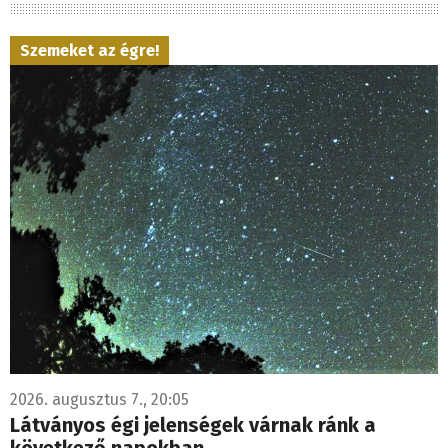
Szemeket az égre!
2026. augusztus 7., 20:05
Látványos égi jelenségek várnak ránk a
következő napokban