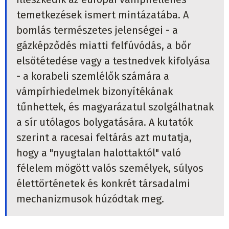
temetkezések ismert mintázatába. A
bomlás természetes jelenségei - a
gázképződés miatti felfúvódás, a bőr
elsötétedése vagy a testnedvek kifolyása
- a korabeli szemlélők számára a
vámpírhiedelmek bizonyítékának
tűnhettek, és magyarázatul szolgálhatnak
a sír utólagos bolygatására. A kutatók
szerint a racesai feltárás azt mutatja,
hogy a "nyugtalan halottaktól" való
félelem mögött valós személyek, súlyos
élettörténetek és konkrét társadalmi
mechanizmusok húzódtak meg.