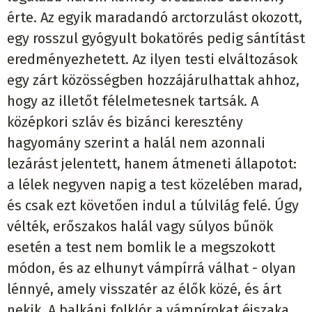
érte. Az egyik maradandó arctorzulást okozott,
egy rosszul gyógyult bokatörés pedig sántítást
eredményezhetett. Az ilyen testi elváltozások
egy zárt közösségben hozzájárulhattak ahhoz,
hogy az illetőt félelmetesnek tartsák. A
középkori szláv és bizánci keresztény
hagyomány szerint a halál nem azonnali
lezárást jelentett, hanem átmeneti állapotot:
a lélek negyven napig a test közelében marad,
és csak ezt követően indul a túlvilág felé. Úgy
vélték, erőszakos halál vagy súlyos bűnök
esetén a test nem bomlik le a megszokott
módon, és az elhunyt vámpírrá válhat - olyan
lénnyé, amely visszatér az élők közé, és árt
nekik. A balkáni folklór a vámpírokat éjszaka