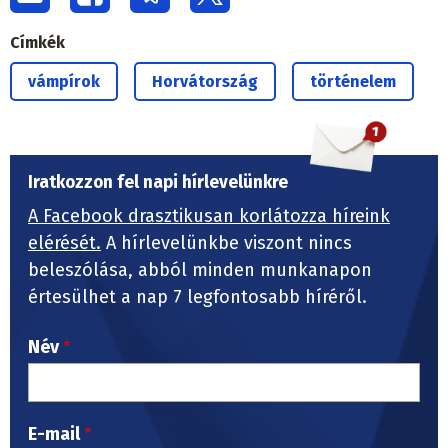
Címkék
vámpírok
Horvátország
történelem
Iratkozzon fel napi hírlevelünkre
A Facebook drasztikusan korlátozza híreink
elérését.
A hírlevelünkbe viszont nincs
beleszólása, abból minden munkanapon
értesülhet a nap 7 legfontosabb híréről.
Név
E-mail