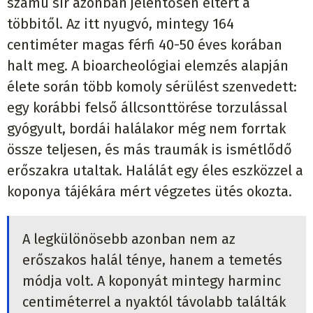
számú sír azonban jelentősen eltért a
többitől. Az itt nyugvó, mintegy 164
centiméter magas férfi 40-50 éves korában
halt meg. A bioarcheológiai elemzés alapján
élete során több komoly sérülést szenvedett:
egy korábbi felső állcsonttörése torzulással
gyógyult, bordái halálakor még nem forrtak
össze teljesen, és más traumák is ismétlődő
erőszakra utaltak. Halálát egy éles eszközzel a
koponya tájékára mért végzetes ütés okozta.
A legkülönösebb azonban nem az
erőszakos halál ténye, hanem a temetés
módja volt. A koponyát mintegy harminc
centiméterrel a nyaktól távolabb találták