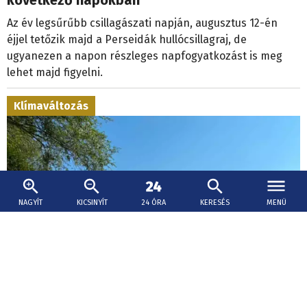
Az év legsűrűbb csillagászati napján, augusztus 12-én
éjjel tetőzik majd a Perseidák hullócsillagraj, de
ugyanezen a napon részleges napfogyatkozást is meg
lehet majd figyelni.
Klímaváltozás
NAGYÍT
KICSINYÍT
24 ÓRA
KERESÉS
MENÜ