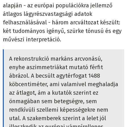
alapján - az európai populációkra jellemző
átlagos lágyrészvastagsági adatok
felhasználásával - három arcváltozat készült:
két tudományos igényű, szürke tónusú és egy
művészi interpretáció.
A rekonstrukció markáns arcvonású,
enyhe aszimmetriákat mutató férfit
ábrázol. A becsült agytérfogat 1488
köbcentiméter, ami valamivel meghaladja
az átlagot, ám a kutatók szerint ez
önmagában sem betegségre, sem
rendkívüli szellemi képességekre nem
utal. A szakemberek szerint a lelet jól
illeszkedik az európai vámpírellenes