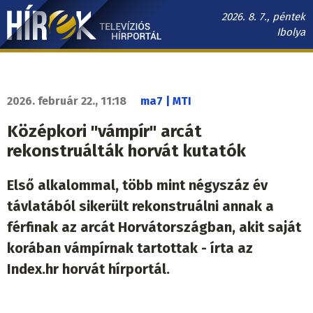
Ugrás
2026. 8. 7., péntek
a
Ibolya
tartalomra
Hírek.sk
fő
navigáció
2026. február 22., 11:18
ma7 | MTI
Középkori "vámpír" arcát
rekonstruálták horvát kutatók
Első alkalommal, több mint négyszáz év
távlatából sikerült rekonstruálni annak a
férfinak az arcát Horvátországban, akit saját
korában vámpírnak tartottak - írta az
Index.hr horvát hírportál.