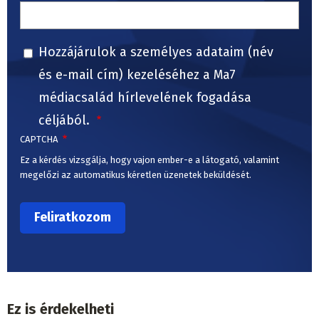
Hozzájárulok a személyes adataim (név
és e-mail cím) kezeléséhez a Ma7
médiacsalád hírlevelének fogadása
céljából.
CAPTCHA
Ez a kérdés vizsgálja, hogy vajon ember-e a látogató, valamint
megelőzi az automatikus kéretlen üzenetek beküldését.
Ez is érdekelheti