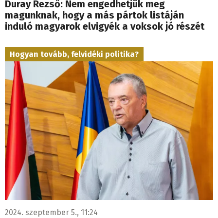
Duray Rezső: Nem engedhetjük meg
magunknak, hogy a más pártok listáján
induló magyarok elvigyék a voksok jó részét
Hogyan tovább, felvidéki politika?
2024. szeptember 5., 11:24