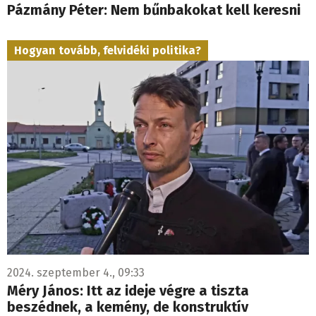
Pázmány Péter: Nem bűnbakokat kell keresni
Hogyan tovább, felvidéki politika?
2024. szeptember 4., 09:33
Méry János: Itt az ideje végre a tiszta
beszédnek, a kemény, de konstruktív