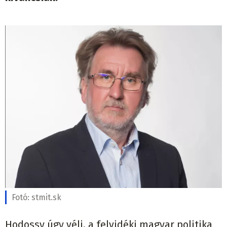
Fotó:
stmit.sk
Hodossy úgy véli, a felvidéki magyar politika