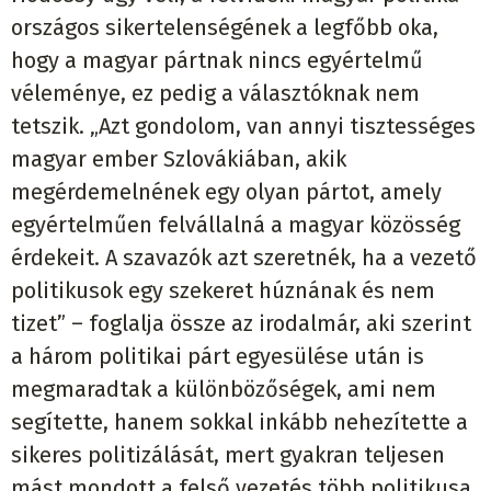
országos sikertelenségének a legfőbb oka,
hogy a magyar pártnak nincs egyértelmű
véleménye, ez pedig a választóknak nem
tetszik. „Azt gondolom, van annyi tisztességes
magyar ember Szlovákiában, akik
megérdemelnének egy olyan pártot, amely
egyértelműen felvállalná a magyar közösség
érdekeit. A szavazók azt szeretnék, ha a vezető
politikusok egy szekeret húznának és nem
tizet” – foglalja össze az irodalmár, aki szerint
a három politikai párt egyesülése után is
megmaradtak a különbözőségek, ami nem
segítette, hanem sokkal inkább nehezítette a
sikeres politizálását, mert gyakran teljesen
mást mondott a felső vezetés több politikusa,