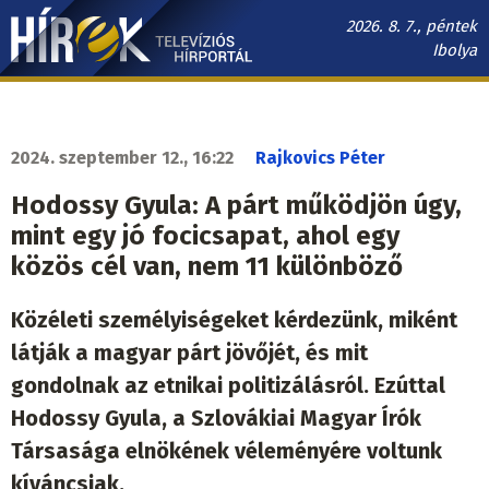
Ugrás
2026. 8. 7., péntek
a
Ibolya
tartalomra
Hírek.sk
fő
navigáció
2024. szeptember 12., 16:22
Rajkovics Péter
Hodossy Gyula: A párt működjön úgy,
mint egy jó focicsapat, ahol egy
közös cél van, nem 11 különböző
Közéleti személyiségeket kérdezünk, miként
látják a magyar párt jövőjét, és mit
gondolnak az etnikai politizálásról. Ezúttal
Hodossy Gyula, a Szlovákiai Magyar Írók
Társasága elnökének véleményére voltunk
kíváncsiak.