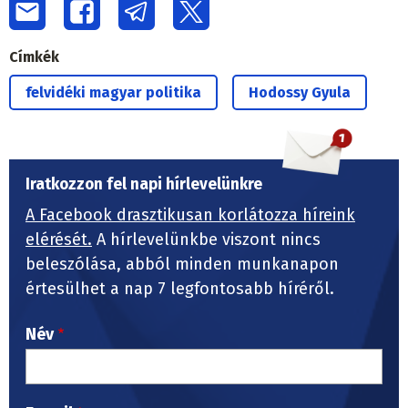
Címkék
felvidéki magyar politika
Hodossy Gyula
Iratkozzon fel napi hírlevelünkre
A Facebook drasztikusan korlátozza híreink
elérését.
A hírlevelünkbe viszont nincs
beleszólása, abból minden munkanapon
értesülhet a nap 7 legfontosabb híréről.
Név