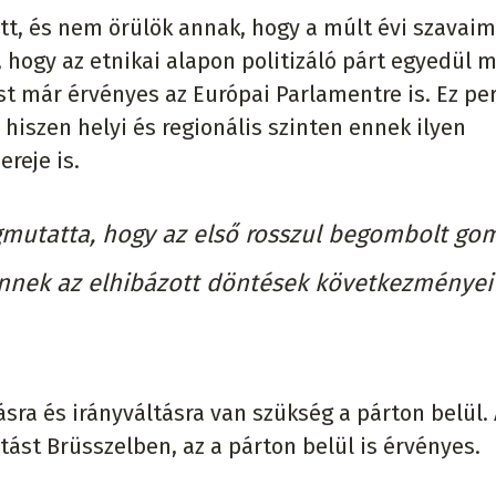
tt, és nem örülök annak, hogy a múlt évi szavaim
 hogy az etnikai alapon politizáló párt egyedül 
t már érvényes az Európai Parlamentre is. Ez pe
, hiszen helyi és regionális szinten ennek ilyen
reje is.
gmutatta, hogy az első rosszul begombolt go
jönnek az elhibázott döntések következményei
zásra és irányváltásra van szükség a párton belül.
ltást Brüsszelben, az a párton belül is érvényes.