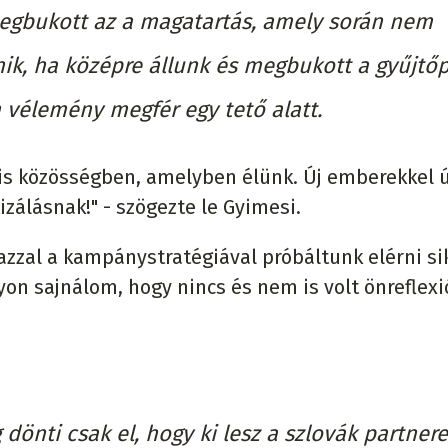
megbukott az a magatartás, amely során nem
k, ha középre állunk és megbukott a gyűjtőp
n vélemény megfér egy tető alatt.
is közösségben, amelyben élünk. Új emberekkel ú
tizálásnak!" - szögezte le Gyimesi.
zzal a kampánystratégiával próbáltunk elérni sik
yon sajnálom, hogy nincs és nem is volt önreflexi
önti csak el, hogy ki lesz a szlovák partnere