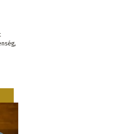
t
enség,