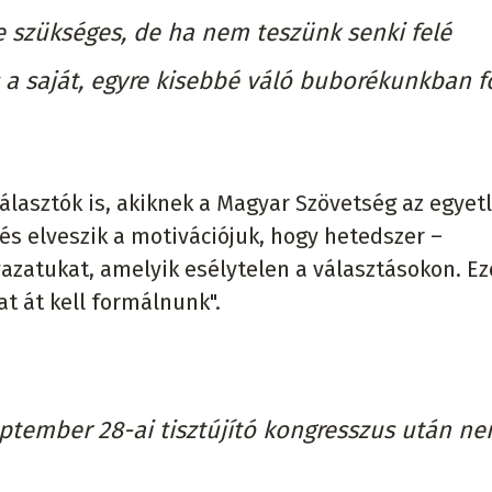
e szükséges, de ha nem teszünk senki felé
 a saját, egyre kisebbé váló buborékunkban 
választók is, akiknek a Magyar Szövetség az egyet
és elveszik a motivációjuk, hogy hetedszer –
vazatukat, amelyik esélytelen a választásokon. Ezé
t át kell formálnunk".
ptember 28-ai tisztújító kongresszus után n