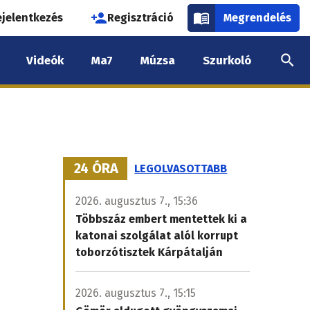
használói
ejelentkezés
Regisztráció
Megrendelés
k
Videók
Ma7
Múzsa
Szurkoló
nüje
24 ÓRA
LEGOLVASOTTABB
2026. augusztus 7., 15:36
Többszáz embert mentettek ki a
katonai szolgálat alól korrupt
toborzótisztek Kárpátalján
2026. augusztus 7., 15:15