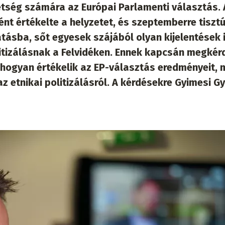
tség számára az Európai Parlamenti választás. 
t értékelte a helyzetet, és szeptemberre tisztú
tásba, sőt egyesek szájából olyan kijelentések 
litizálásnak a Felvidéken. Ennek kapcsán megkér
 hogyan értékelik az EP-választás eredményeit, 
az etnikai politizálásról. A kérdésekre Gyimesi G