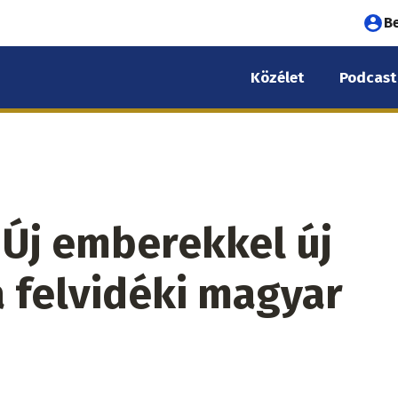
Fel
B
fió
Közélet
Podcast
me
 Új emberekkel új
 a felvidéki magyar