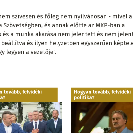
nem szívesen és főleg nem nyilvánosan - mivel a
a Szövetségben, és annak előtte az MKP-ban a
s és a munka akarása nem jelentett és nem jelen
ek beállítva és ilyen helyzetben egyszerűen képtel
 legyen a vezetője".
 tovább, felvidéki
Hogyan tovább, felvidéki
ka?
politika?