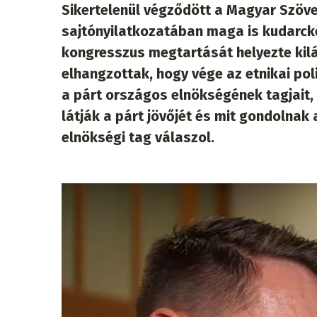
Sikertelenül végződött a Magyar Szöve
sajtónyilatkozatában maga is kudarckén
kongresszus megtartását helyezte kilá
elhangzottak, hogy vége az etnikai po
a párt országos elnökségének tagjait,
látják a párt jövőjét és mit gondolnak 
elnökségi tag válaszol.