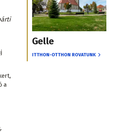
árti
Gelle
j
ITTHON-OTTHON ROVATUNK
ert,
ó a
,