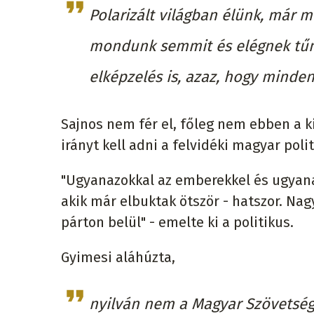
Polarizált világban élünk, már 
mondunk semmit és elégnek tűni
elképzelés is, azaz, hogy minde
Sajnos nem fér el, főleg nem ebben a k
irányt kell adni a felvidéki magyar poli
"Ugyanazokkal az emberekkel és ugyana
akik már elbuktak ötször - hatszor. Nag
párton belül" - emelte ki a politikus.
Gyimesi aláhúzta,
nyilván nem a Magyar Szövetség d