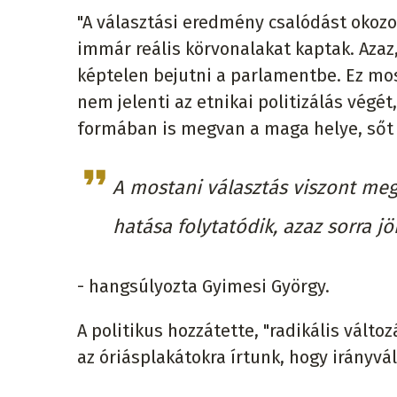
"A választási eredmény csalódást okozo
immár reális körvonalakat kaptak. Azaz,
képtelen bejutni a parlamentbe. Ez mos
nem jelenti az etnikai politizálás végét
formában is megvan a maga helye, sőt e
A mostani választás viszont me
hatása folytatódik, azaz sorra 
- hangsúlyozta Gyimesi György.
A politikus hozzátette, "radikális válto
az óriásplakátokra írtunk, hogy irányvá