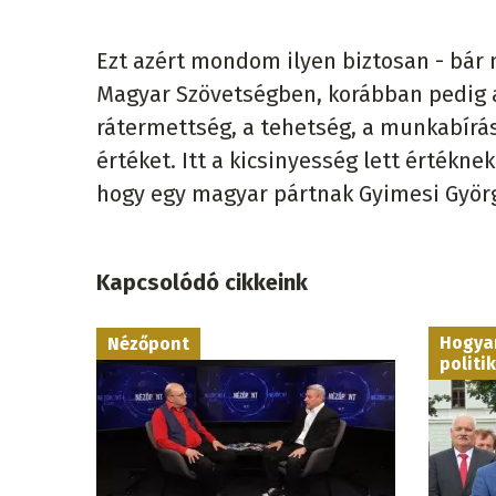
Ezt azért mondom ilyen biztosan - bár 
Magyar Szövetségben, korábban pedig 
rátermettség, a tehetség, a munkabírá
értéket. Itt a kicsinyesség lett értékn
hogy egy magyar pártnak Gyimesi György
Kapcsolódó cikkeink
Hogyan
Nézőpont
politi