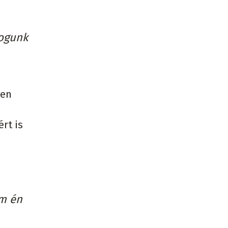
fogunk
len
rt is
em én