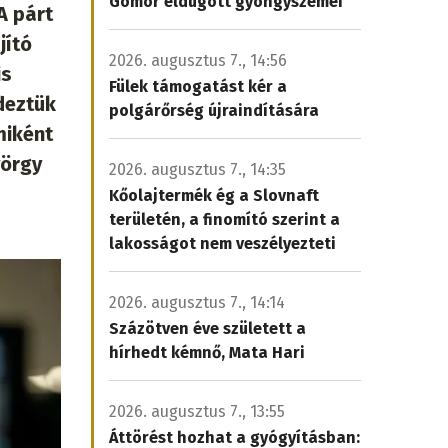
Gömör eldugott gyöngyszemei
A párt
jító
2026. augusztus 7., 14:56
is
Fülek támogatást kér a
deztük
polgárőrség újraindítására
miként
yörgy
2026. augusztus 7., 14:35
Kőolajtermék ég a Slovnaft
területén, a finomító szerint a
lakosságot nem veszélyezteti
2026. augusztus 7., 14:14
Százötven éve született a
hírhedt kémnő, Mata Hari
2026. augusztus 7., 13:55
Áttörést hozhat a gyógyításban: