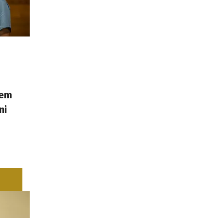
nem
ni