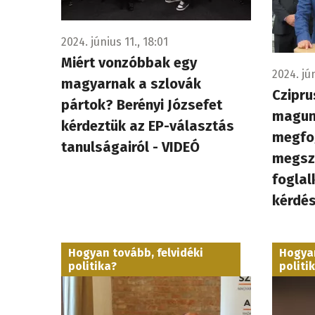
2024. június 11., 18:01
Miért vonzóbbak egy
2024. jún
magyarnak a szlovák
Czipru
pártok? Berényi Józsefet
magun
kérdeztük az EP-választás
megfo
tanulságairól - VIDEÓ
megsza
foglal
kérdé
Hogyan tovább, felvidéki
Hogyan
politika?
politi