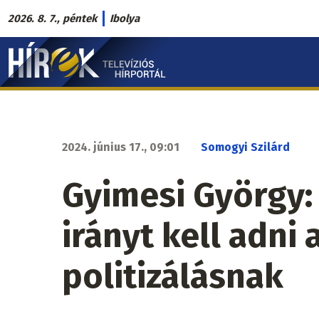
Ugrás
2026. 8. 7., péntek
Ibolya
a
Hírek.sk
tartalomra
fő
navigáció
2024. június 17., 09:01
Somogyi Szilárd
Gyimesi György:
irányt kell adni
politizálásnak