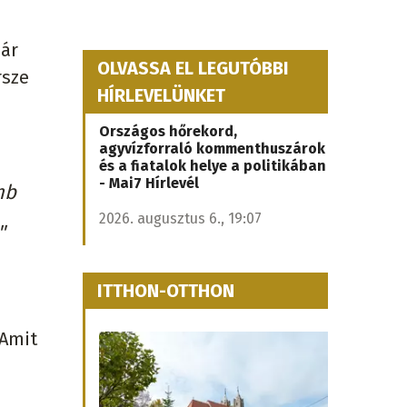
már
OLVASSA EL LEGUTÓBBI
rsze
HÍRLEVELÜNKET
Országos hőrekord,
agyvízforraló kommenthuszárok
és a fiatalok helye a politikában
- Mai7 Hírlevél
mb
2026. augusztus 6., 19:07
"
ITTHON-OTTHON
 Amit