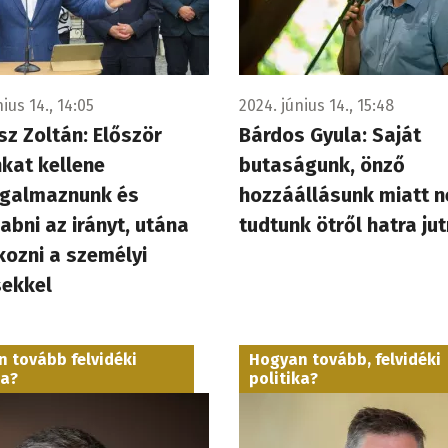
ius 14., 14:05
2024. június 14., 15:48
sz Zoltán: Először
Bárdos Gyula: Saját
kat kellene
butaságunk, önző
galmaznunk és
hozzáállásunk miatt 
bni az irányt, utána
tudtunk ötről hatra jut
kozni a személyi
sekkel
 tovább felvidéki
Hogyan tovább, felvidéki
ka?
politika?