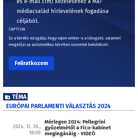
és e-mail cím) kezeléséhez a Ma7
médiacsalád hírlevelének fogadása
céljából.
CAPTCHA
Ez a kérdés vizsgálja, hogy vajon ember-e a látogató, valamint
megelőzi az automatikus kéretlen üzenetek beküldését.
TÉMA
EURÓPAI PARLAMENTI VÁLASZTÁS 2024
Mérlegen 2024: Pellegrini
2024. 12. 30.,
győzelmétől a Fico-kabinet
18:00
megingásáig - VIDEÓ