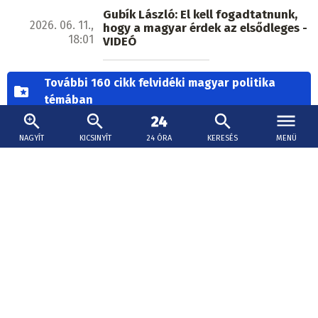
Gubík László: El kell fogadtatnunk,
2026. 06. 11.,
hogy a magyar érdek az elsődleges -
18:01
VIDEÓ
További 160 cikk felvidéki magyar politika
témában
Ez is érdekelheti
NAGYÍT
KICSINYÍT
24 ÓRA
KERESÉS
MENÜ
Melegrekord