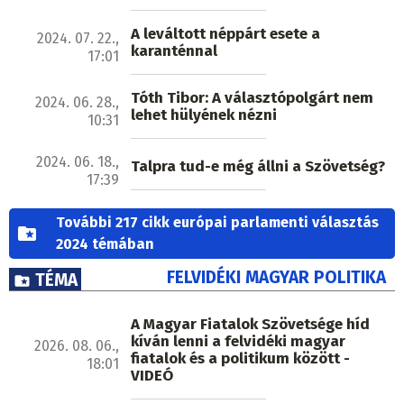
A leváltott néppárt esete a
2024. 07. 22.,
karanténnal
17:01
Tóth Tibor: A választópolgárt nem
2024. 06. 28.,
lehet hülyének nézni
10:31
2024. 06. 18.,
Talpra tud-e még állni a Szövetség?
17:39
További 217 cikk európai parlamenti választás
2024 témában
FELVIDÉKI MAGYAR POLITIKA
TÉMA
A Magyar Fiatalok Szövetsége híd
kíván lenni a felvidéki magyar
2026. 08. 06.,
fiatalok és a politikum között -
18:01
VIDEÓ