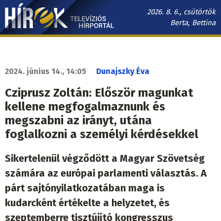
Ugrás
2026. 8. 6., csütörtök
a
Berta, Bettina
tartalomra
Hírek.sk
fő
navigáció
2024. június 14., 14:05
Dunajszky Éva
Cziprusz Zoltán: Először magunkat
kellene megfogalmaznunk és
megszabni az irányt, utána
foglalkozni a személyi kérdésekkel
Sikertelenül végződött a Magyar Szövetség
számára az európai parlamenti választás. A
párt sajtónyilatkozatában maga is
kudarcként értékelte a helyzetet, és
szeptemberre tisztújító kongresszus