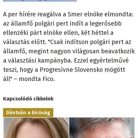
A per hírére reagálva a Smer elnöke elmondta:
az államfő polgári pert indít a legerősebb
ellenzéki párt elnöke ellen, két héttel a
választás előtt. "Csak indítson polgári pert az
államfő, megint nagyon világosan beavatkozik
a választási kampányba. Ezzel egyértelművé
teszi, hogy a Progresívne Slovensko mögött
áll" – mondta Fico.
Kapcsolódó cikkeink
Döntsön a bíróság