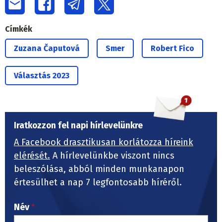
Címkék
Zuzana Čaputová
Smer
Robert Fico
Választás 2023
Iratkozzon fel napi hírlevelünkre
A Facebook drasztikusan korlátozza híreink
elérését.
A hírlevelünkbe viszont nincs
beleszólása, abból minden munkanapon
értesülhet a nap 7 legfontosabb híréről.
Név