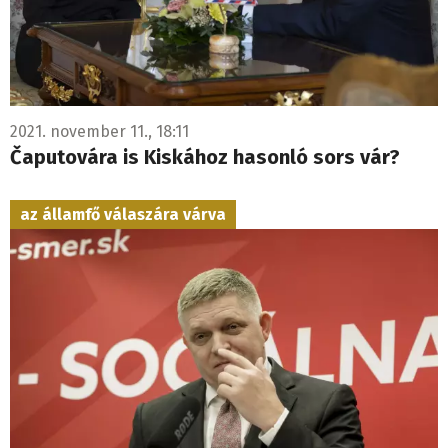
2021. november 11., 18:11
Čaputovára is Kiskához hasonló sors vár?
az államfő válaszára várva