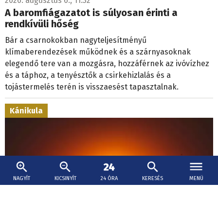
2026. augusztus 6., 11:32
A baromfiágazatot is súlyosan érinti a
rendkívüli hőség
Bár a csarnokokban nagyteljesítményű
klímaberendezések működnek és a szárnyasoknak
elegendő tere van a mozgásra, hozzáférnek az ivóvízhez
és a táphoz, a tenyésztők a csirkehizlalás és a
tojástermelés terén is visszaesést tapasztalnak.
Kánikula
NAGYÍT
KICSINYÍT
24 ÓRA
KERESÉS
MENÜ