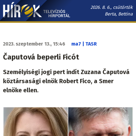
Ugrás
2026. 8. 6., csütörtök
a
Berta, Bettina
tartalomra
Hírek.sk
fő
navigáció
2023. szeptember 13., 15:46
ma7 | TASR
Čaputová beperli Ficót
Személyiségi jogi pert indít Zuzana Čaputová
köztársasági elnök Robert Fico, a Smer
elnöke ellen.