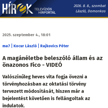
Ugrás
2026. 8. 8., szombat
a
László, Domonkos
tartalomra
Hírek.sk
fő
navigáció
2025. szeptember 4., 18:01
|
|
ma7
Kocur László
Rajkovics Péter
A magánéletbe beleszóló állam és az
önazonos Fico - VIDEÓ
Valószínűleg heves vita fogja övezni a
törvényhozásban az oktatási törvény
tervezett módosítását, hiszen már a
bejelentést követően is fellángoltak az
indulatok.