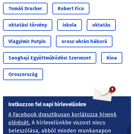
Tomáš Drucker
Robert Fico
oktatási törvény
iskola
oktatás
Vlagyimir Putyin
orosz-ukrán háború
Sanghaji Együttműködési Szervezet
Kína
Oroszország
Iratkozzon fel napi hírlevelünkre
A Facebook drasztikusan korlátozza híreink
elérését.
A hírlevelünkbe viszont nincs
beleszólása, abból minden munkanapon