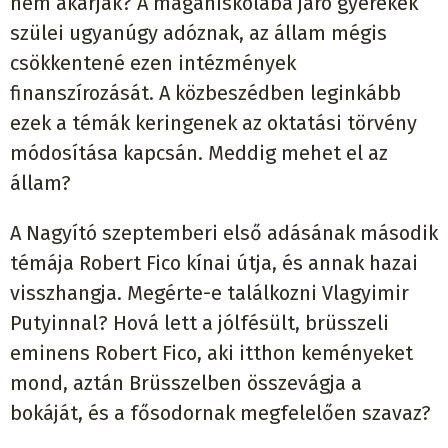
nem akarják? A magániskolába járó gyerekek
szülei ugyanúgy adóznak, az állam mégis
csökkentené ezen intézmények
finanszírozását. A közbeszédben leginkább
ezek a témák keringenek az oktatási törvény
módosítása kapcsán. Meddig mehet el az
állam?
A Nagyító szeptemberi első adásának második
témája Robert Fico kínai útja, és annak hazai
visszhangja. Megérte-e találkozni Vlagyimir
Putyinnal? Hová lett a jólfésült, brüsszeli
eminens Robert Fico, aki itthon keményeket
mond, aztán Brüsszelben összevágja a
bokáját, és a fősodornak megfelelően szavaz?