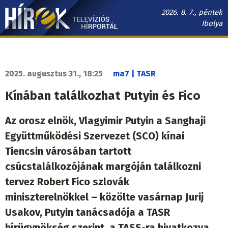
Ugrás
2026. 8. 7., péntek
a
Ibolya
tartalomra
Hírek.sk
fő
navigáció
2025. augusztus 31., 18:25
ma7 | TASR
Kínában találkozhat Putyin és Fico
Az orosz elnök, Vlagyimir Putyin a Sanghaji
Együttműködési Szervezet (SCO) kínai
Tiencsin városában tartott
csúcstalálkozójának margóján találkozni
tervez Robert Fico szlovák
miniszterelnökkel
– közölte vasárnap Jurij
Usakov, Putyin tanácsadója a TASR
hírügynökség szerint, a TASS-ra hivatkozva.