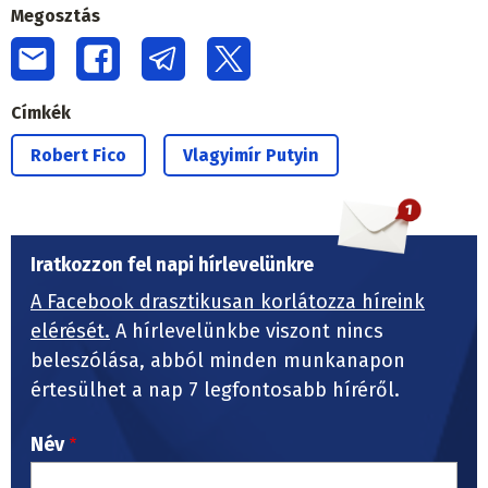
Megosztás
Címkék
Robert Fico
Vlagyimír Putyin
Iratkozzon fel napi hírlevelünkre
A Facebook drasztikusan korlátozza híreink
elérését.
A hírlevelünkbe viszont nincs
beleszólása, abból minden munkanapon
értesülhet a nap 7 legfontosabb híréről.
Név