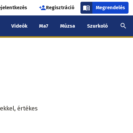
használói
ejelentkezés
Regisztráció
Megrendelés
k
Videók
Ma7
Múzsa
Szurkoló
nüje
kkel, értékes