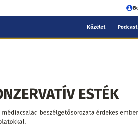
Fel
B
fió
Közélet
Podcast
me
ONZERVATÍV ESTÉK
 médiacsalád beszélgetősorozata érdekes embere
latokkal.