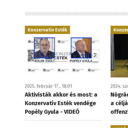
Konzervatív Esték
Konzer
2025. február 17., 18:01
2024. sz
Aktivisták akkor és most: a
Nógrád
Konzervatív Esték vendége
a célj
Popély Gyula - VIDEÓ
offenz