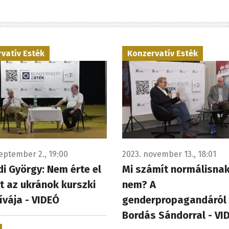
vatív Esték
Konzervatív Esték
eptember 2., 19:00
2023. november 13., 18:01
i György: Nem érte el
Mi számít normálisnak
át az ukránok kurszki
nem? A
ívája - VIDEÓ
genderpropagandáról
Bordás Sándorral - VI