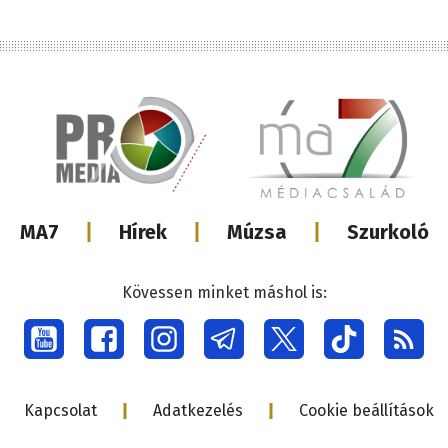
Lábléc
MA7
Hírek
Múzsa
Szurkoló
médiacsalá
Kövessen minket máshol is:
Social
menu
Lábléc
Kapcsolat
Adatkezelés
Cookie beállítások