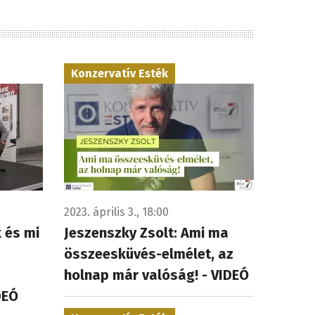
Konzervatív Esték
2023. április 3., 18:00
 és mi
Jeszenszky Zsolt: Ami ma
összeesküvés-elmélet, az
holnap már valóság! - VIDEÓ
DEÓ