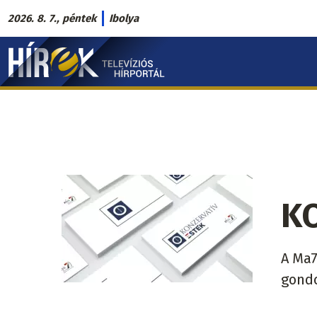
Ugrás
2026. 8. 7., péntek
Ibolya
a
Hírek.sk
tartalomra
fő
navigáció
K
A Ma7
gondo