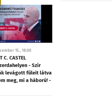
cember 15., 18:00
T C. CASTEL
erdahelyen - Szír
k levágott füleit látva
em meg, mi a háború! -