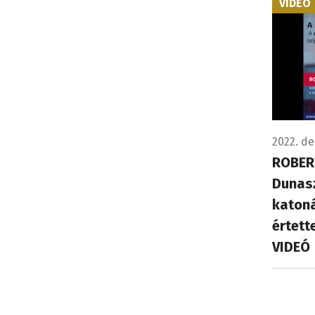
VIDEÓ
2022. de
ROBER
Dunasz
katoná
értett
VIDEÓ