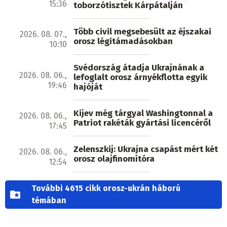
15:36
toborzótisztek Kárpátalján
Több civil megsebesült az éjszakai
2026. 08. 07.,
orosz légitámadásokban
10:10
Svédország átadja Ukrajnának a
2026. 08. 06.,
lefoglalt orosz árnyékflotta egyik
19:46
hajóját
Kijev még tárgyal Washingtonnal a
2026. 08. 06.,
Patriot rakéták gyártási licencéről
17:45
Zelenszkij: Ukrajna csapást mért két
2026. 08. 06.,
orosz olajfinomítóra
12:54
További 4615 cikk orosz-ukrán háború
témában