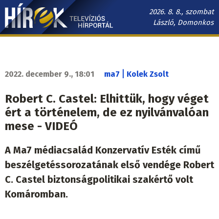
Ugrás
2026. 8. 8., szombat
a
László, Domonkos
tartalomra
Hírek.sk
fő
navigáció
|
2022. december 9., 18:01
ma7
Kolek Zsolt
Robert C. Castel: Elhittük, hogy véget
ért a történelem, de ez nyilvánvalóan
mese - VIDEÓ
A Ma7 médiacsalád Konzervatív Esték című
beszélgetéssorozatának első vendége Robert
C. Castel biztonságpolitikai szakértő volt
Komáromban.