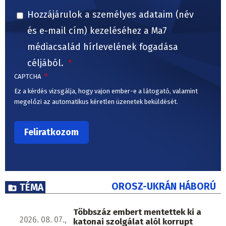
Hozzájárulok a személyes adataim (név
és e-mail cím) kezeléséhez a Ma7
médiacsalád hírlevelének fogadása
céljából.
CAPTCHA
Ez a kérdés vizsgálja, hogy vajon ember-e a látogató, valamint
megelőzi az automatikus kéretlen üzenetek beküldését.
OROSZ-UKRÁN HÁBORÚ
TÉMA
Többszáz embert mentettek ki a
2026. 08. 07.,
katonai szolgálat alól korrupt