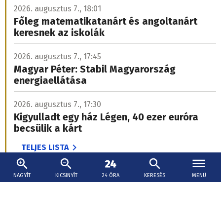
2026. augusztus 7., 18:01
Főleg matematikatanárt és angoltanárt
keresnek az iskolák
2026. augusztus 7., 17:45
Magyar Péter: Stabil Magyarország
energiaellátása
2026. augusztus 7., 17:30
Kigyulladt egy ház Légen, 40 ezer euróra
becsülik a kárt
TELJES LISTA
NAGYÍT
KICSINYÍT
24 ÓRA
KERESÉS
MENÜ
OLVASSA EL LEGUTÓBBI HÍRLEVELÜNKET
Elszabaduló élelmiszerárak, hiányzó tanárok és
magasra csapó lángok Pozsonyban - Mai7 Hírlevél