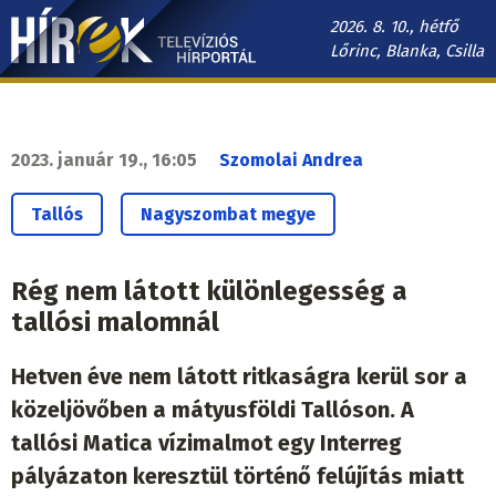
Ugrás
2026. 8. 10., hétfő
a
Lőrinc, Blanka, Csilla
tartalomra
Hírek.sk
fő
navigáció
2023. január 19., 16:05
Szomolai Andrea
Tallós
Nagyszombat megye
Rég nem látott különlegesség a
tallósi malomnál
Hetven éve nem látott ritkaságra kerül sor a
közeljövőben a mátyusföldi Tallóson. A
tallósi Matica vízimalmot egy Interreg
pályázaton keresztül történő felújítás miatt