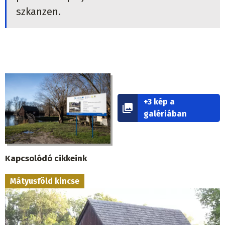
szkanzen.
+3 kép a
galériában
Kapcsolódó cikkeink
Mátyusföld kincse