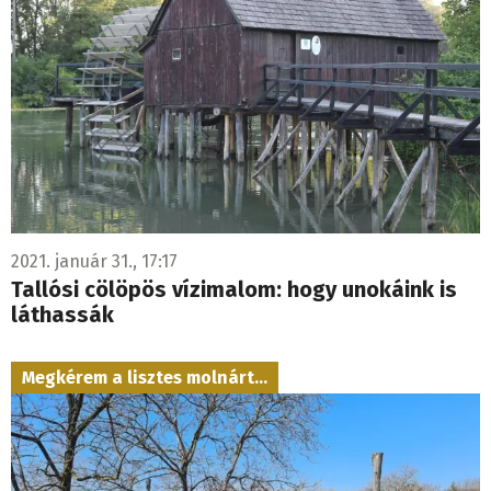
2021. január 31., 17:17
Tallósi cölöpös vízimalom: hogy unokáink is
láthassák
Megkérem a lisztes molnárt...