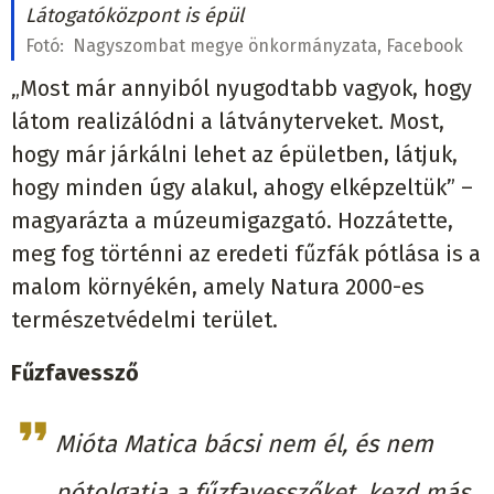
Látogatóközpont is épül
Fotó:
Nagyszombat megye önkormányzata, Facebook
„Most már annyiból nyugodtabb vagyok, hogy
látom realizálódni a látványterveket. Most,
hogy már járkálni lehet az épületben, látjuk,
hogy minden úgy alakul, ahogy elképzeltük” –
magyarázta a múzeumigazgató. Hozzátette,
meg fog történni az eredeti fűzfák pótlása is a
malom környékén, amely Natura 2000-es
természetvédelmi terület.
Fűzfavessző
Mióta Matica bácsi nem él, és nem
pótolgatja a fűzfavesszőket, kezd más