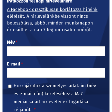
Iratkozzon fel napi hírlevelünkre
A Facebook drasztikusan korlátozza híreink
elérését.
A hírlevelünkbe viszont nincs
beleszólása, abból minden munkanapon
értesülhet a nap 7 legfontosabb híréről.
Név
E-mail
Hozzájárulok a személyes adataim (név
és e-mail cím) kezeléséhez a Ma7
médiacsalád hírlevelének fogadása
céljából.