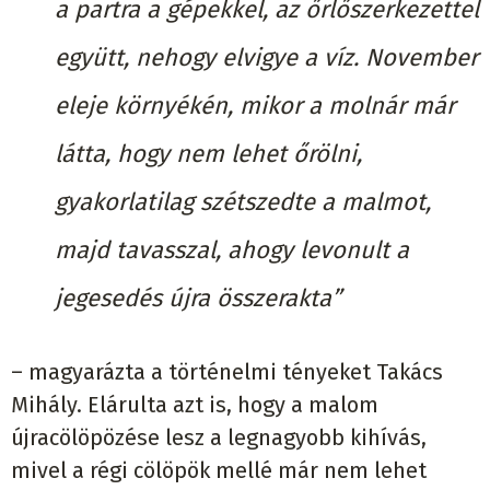
a partra a gépekkel, az őrlőszerkezettel
együtt, nehogy elvigye a víz. November
eleje környékén, mikor a molnár már
látta, hogy nem lehet őrölni,
gyakorlatilag szétszedte a malmot,
majd tavasszal, ahogy levonult a
jegesedés újra összerakta”
– magyarázta a történelmi tényeket Takács
Mihály. Elárulta azt is, hogy a malom
újracölöpözése lesz a legnagyobb kihívás,
mivel a régi cölöpök mellé már nem lehet