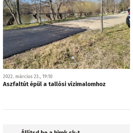
2022. március 23., 19:10
Aszfaltút épül a tallósi vízimalomhoz
Állítsd be a hirek.sk-t