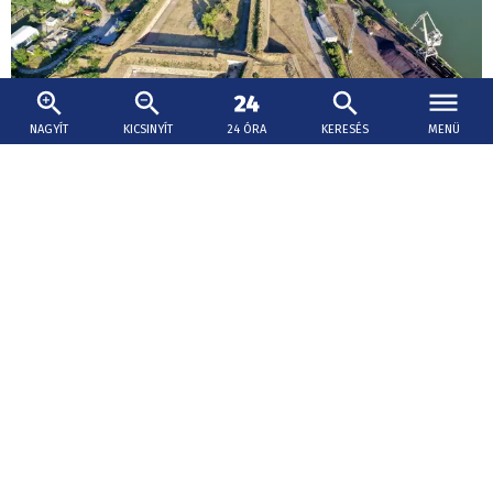
NAGYÍT
KICSINYÍT
24 ÓRA
KERESÉS
MENÜ
2026. augusztus 9., 16:16
Időutazás kincsvadászattal
A Komáromi járás bővelkedik szebbnél szebb
látnivalókban.
Anyatej-adományozás