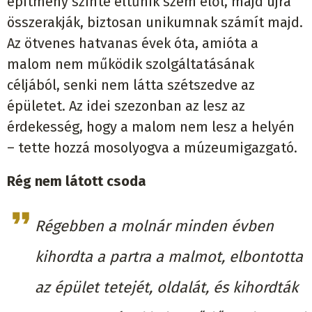
építmény szinte eltűnik szem elől, majd újra
összerakják, biztosan unikumnak számít majd.
Az ötvenes hatvanas évek óta, amióta a
malom nem működik szolgáltatásának
céljából, senki nem látta szétszedve az
épületet. Az idei szezonban az lesz az
érdekesség, hogy a malom nem lesz a helyén
– tette hozzá mosolyogva a múzeumigazgató.
Rég nem látott csoda
Régebben a molnár minden évben
kihordta a partra a malmot, elbontotta
az épület tetejét, oldalát, és kihordták