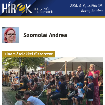
Ugrás
2026. 8. 6., csütörtök
a
Berta, Bettina
tartalomra
Hírek.sk
fő
navigáció
Szomolai Andrea
Finom ételekkel fűszerezve