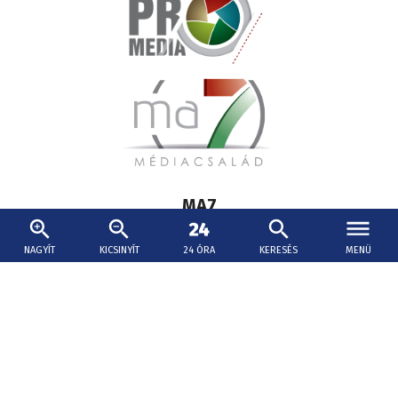
Lábléc
MA7
médiacsalád
Hírek
NAGYÍT
KICSINYÍT
24 ÓRA
KERESÉS
MENÜ
Múzsa
Szurkoló
Kövessen minket máshol is: