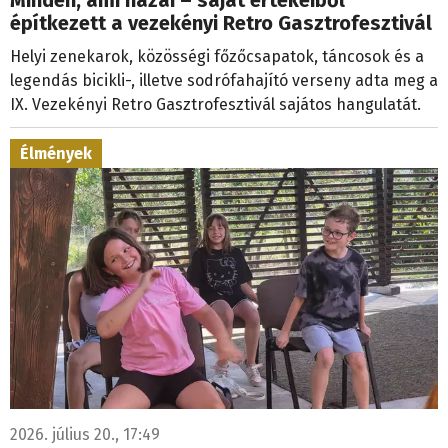
Minden, ami hazai – saját értékeiből
építkezett a vezekényi Retro Gasztrofesztivál
Helyi zenekarok, közösségi főzőcsapatok, táncosok és a
legendás bicikli-, illetve sodrófahajító verseny adta meg a
IX. Vezekényi Retro Gasztrofesztivál sajátos hangulatát.
Élmények
2026. július 20., 17:49