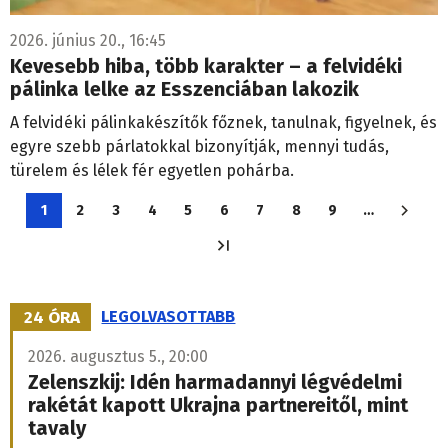
2026. június 20., 16:45
Kevesebb hiba, több karakter – a felvidéki
pálinka lelke az Esszenciában lakozik
A felvidéki pálinkakészítők főznek, tanulnak, figyelnek, és
egyre szebb párlatokkal bizonyítják, mennyi tudás,
türelem és lélek fér egyetlen pohárba.
Oldalszámozás
1
2
3
4
5
6
7
8
9
…
Jelenlegi
Oldal
Oldal
Oldal
Oldal
Oldal
Oldal
Oldal
Oldal
oldal
24 ÓRA
LEGOLVASOTTABB
2026. augusztus 5., 20:00
Zelenszkij: Idén harmadannyi légvédelmi
rakétát kapott Ukrajna partnereitől, mint
tavaly