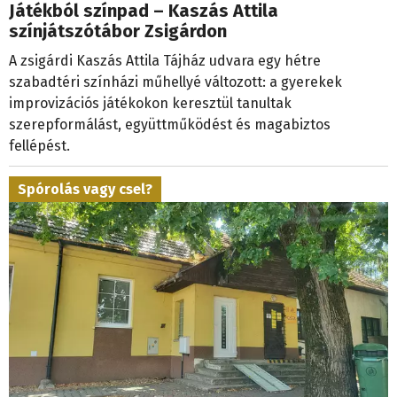
Játékból színpad – Kaszás Attila
színjátszótábor Zsigárdon
A zsigárdi Kaszás Attila Tájház udvara egy hétre
szabadtéri színházi műhellyé változott: a gyerekek
improvizációs játékokon keresztül tanultak
szerepformálást, együttműködést és magabiztos
fellépést.
Spórolás vagy csel?