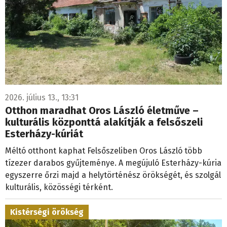
2026. július 13., 13:31
Otthon maradhat Oros László életműve –
kulturális központtá alakítják a felsőszeli
Esterházy-kúriát
Méltó otthont kaphat Felsőszeliben Oros László több
tízezer darabos gyűjteménye. A megújuló Esterházy-kúria
egyszerre őrzi majd a helytörténész örökségét, és szolgál
kulturális, közösségi térként.
Kistérségi örökség