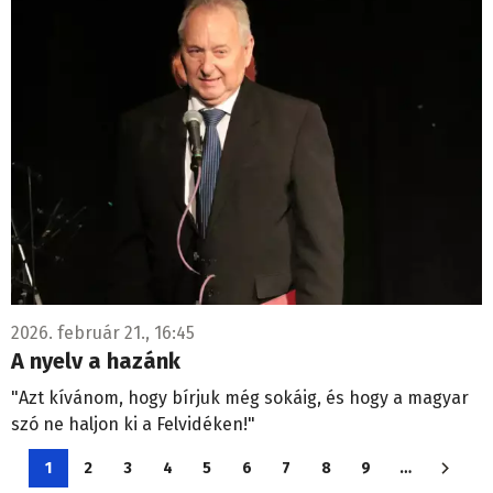
2026. február 21., 16:45
A nyelv a hazánk
"Azt kívánom, hogy bírjuk még sokáig, és hogy a magyar
szó ne haljon ki a Felvidéken!"
Oldalszámozás
1
2
3
4
5
6
7
8
9
…
Jelenlegi
Oldal
Oldal
Oldal
Oldal
Oldal
Oldal
Oldal
Oldal