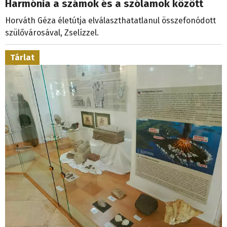
Harmónia a számok és a szólamok között
Horváth Géza életútja elválaszthatatlanul összefonódott
szülővárosával, Zselízzel.
Tárlat