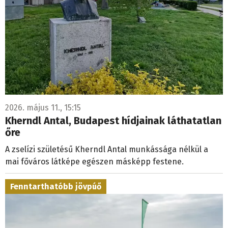
2026. május 11., 15:15
Kherndl Antal, Budapest hídjainak láthatatlan
őre
A zselízi születésű Kherndl Antal munkássága nélkül a
mai főváros látképe egészen másképp festene.
Fenntarthatóbb jövpúő