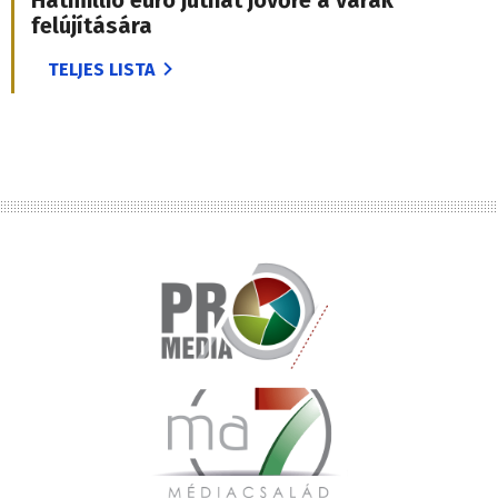
Hatmillió euró juthat jövőre a várak
felújítására
TELJES LISTA