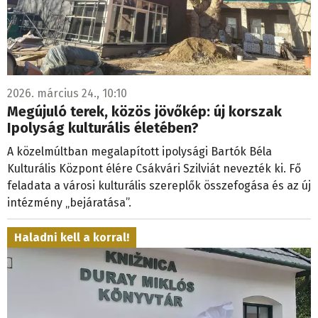
2026. március 24., 10:10
Megújuló terek, közös jövőkép: új korszak
Ipolyság kulturális életében?
A közelmúltban megalapított ipolysági Bartók Béla
Kulturális Központ élére Csákvári Szilviát nevezték ki. Fő
feladata a városi kulturális szereplők összefogása és az új
intézmény „bejáratása”.
Haladni kell a korral!