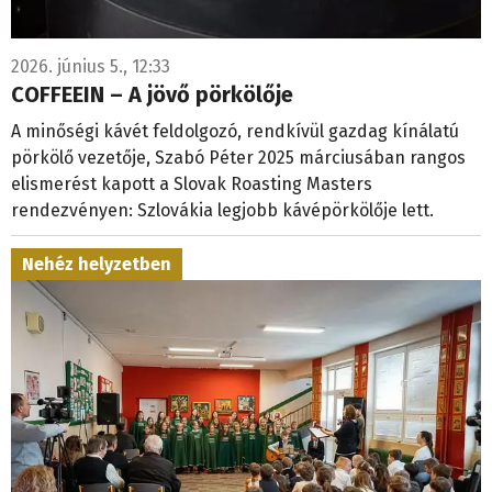
2026. június 5., 12:33
COFFEEIN – A jövő pörkölője
A minőségi kávét feldolgozó, rendkívül gazdag kínálatú
pörkölő vezetője, Szabó Péter 2025 márciusában rangos
elismerést kapott a Slovak Roasting Masters
rendezvényen: Szlovákia legjobb kávépörkölője lett.
Nehéz helyzetben