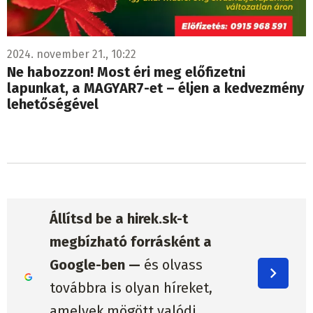
2024. november 21., 10:22
Ne habozzon! Most éri meg előfizetni
lapunkat, a MAGYAR7-et – éljen a kedvezmény
lehetőségével
Állítsd be a hirek.sk-t
megbízható forrásként a
Google-ben —
és olvass
továbbra is olyan híreket,
amelyek mögött valódi