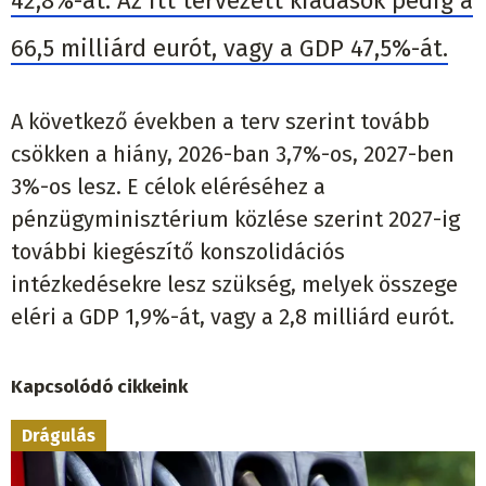
42,8%-át. Az itt tervezett kiadások pedig a
66,5 milliárd eurót, vagy a GDP 47,5%-át.
A következő években a terv szerint tovább
csökken a hiány, 2026-ban 3,7%-os, 2027-ben
3%-os lesz. E célok eléréséhez a
pénzügyminisztérium közlése szerint 2027-ig
további kiegészítő konszolidációs
intézkedésekre lesz szükség, melyek összege
eléri a GDP 1,9%-át, vagy a 2,8 milliárd eurót.
Kapcsolódó cikkeink
Drágulás