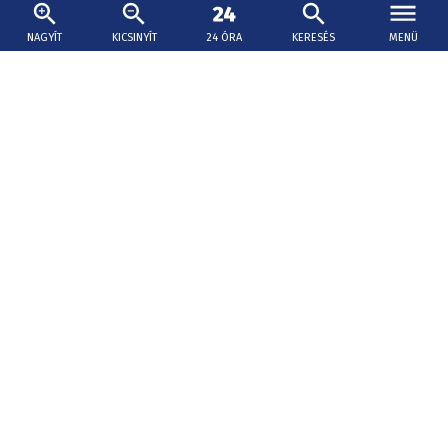
NAGYÍT
KICSINYÍT
24 ÓRA
KERESÉS
MENÜ
2026. augusztus 8., 11:05
Életbe léptek az egyenlő bérezés új szabályai
A gyakorlatban is teljes körűen alkalmazni kell azokat az
új szabályokat, amelyek biztosítják a nők és a férfiak
egyenlő díjazását azonos munkáért.
Rövidtávú előrelépés