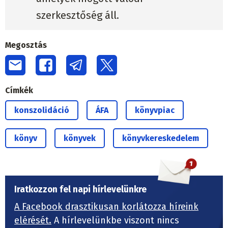
szerkesztőség áll.
Megosztás
Címkék
konszolidáció
ÁFA
könyvpiac
könyv
könyvek
könyvkereskedelem
Iratkozzon fel napi hírlevelünkre
A Facebook drasztikusan korlátozza híreink
elérését.
A hírlevelünkbe viszont nincs