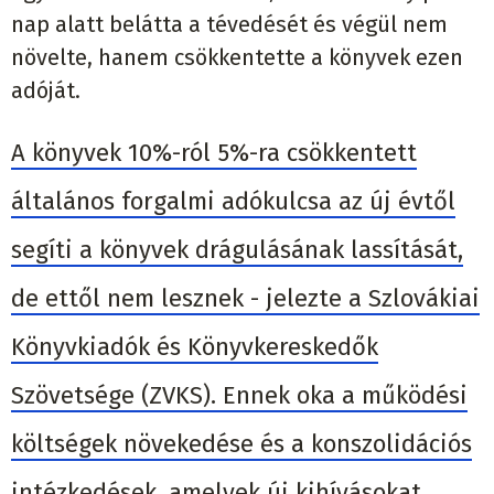
nap alatt belátta a tévedését és végül nem
növelte, hanem csökkentette a könyvek ezen
adóját.
A könyvek 10%-ról 5%-ra csökkentett
általános forgalmi adókulcsa az új évtől
segíti a könyvek drágulásának lassítását,
de ettől nem lesznek - jelezte a Szlovákiai
Könyvkiadók és Könyvkereskedők
Szövetsége (ZVKS). Ennek oka a működési
költségek növekedése és a konszolidációs
intézkedések, amelyek új kihívásokat