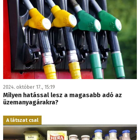
2024. október 17., 15:19
Milyen hatással lesz a magasabb adó az
üzemanyagárakra?
A látszat csal