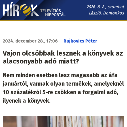
Ugrás
2026. 8. 8., szombat
a
László, Domonkos
tartalomra
Hírek.sk
fő
navigáció
2024. december 28., 17:06
Rajkovics Péter
Vajon olcsóbbak lesznek a könyvek az
alacsonyabb adó miatt?
Nem minden esetben lesz magasabb az áfa
januártól, vannak olyan termékek, amelyeknél
10 százalékról 5-re csökken a forgalmi adó,
ilyenek a könyvek.