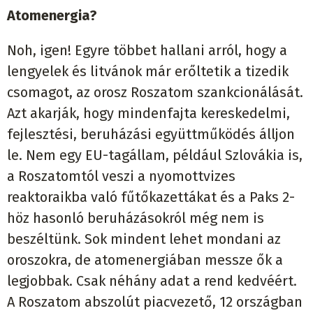
Atomenergia?
Noh, igen! Egyre többet hallani arról, hogy a
lengyelek és litvánok már erőltetik a tizedik
csomagot, az orosz Roszatom szankcionálását.
Azt akarják, hogy mindenfajta kereskedelmi,
fejlesztési, beruházási együttműködés álljon
le. Nem egy EU-tagállam, például Szlovákia is,
a Roszatomtól veszi a nyomottvizes
reaktoraikba való fűtőkazettákat és a Paks 2-
höz hasonló beruházásokról még nem is
beszéltünk. Sok mindent lehet mondani az
oroszokra, de atomenergiában messze ők a
legjobbak. Csak néhány adat a rend kedvéért.
A Roszatom abszolút piacvezető, 12 országban