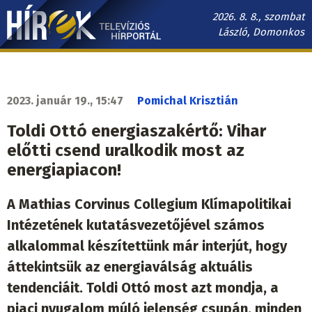
Ugrás
2026. 8. 8., szombat
a
László, Domonkos
tartalomra
Hírek.sk
fő
navigáció
2023. január 19., 15:47
Pomichal Krisztián
Toldi Ottó energiaszakértő: Vihar
előtti csend uralkodik most az
energiapiacon!
A Mathias Corvinus Collegium Klímapolitikai
Intézetének kutatásvezetőjével számos
alkalommal készítettünk már interjút, hogy
áttekintsük az energiaválság aktuális
tendenciáit. Toldi Ottó most azt mondja, a
piaci nyugalom múló jelenség csupán, minden