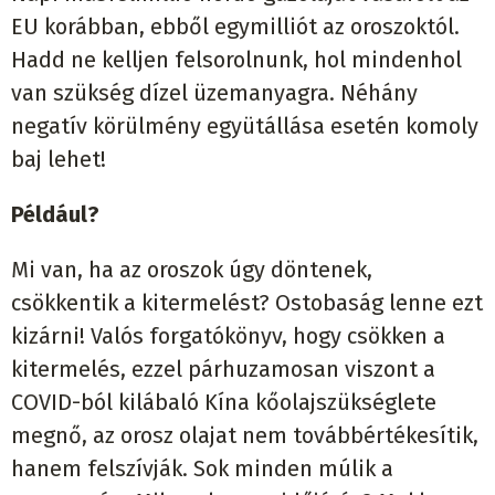
EU korábban, ebből egymilliót az oroszoktól.
Hadd ne kelljen felsorolnunk, hol mindenhol
van szükség dízel üzemanyagra. Néhány
negatív körülmény együtállása esetén komoly
baj lehet!
Például?
Mi van, ha az oroszok úgy döntenek,
csökkentik a kitermelést? Ostobaság lenne ezt
kizárni! Valós forgatókönyv, hogy csökken a
kitermelés, ezzel párhuzamosan viszont a
COVID-ból kilábaló Kína kőolajszükséglete
megnő, az orosz olajat nem továbbértékesítik,
hanem felszívják. Sok minden múlik a