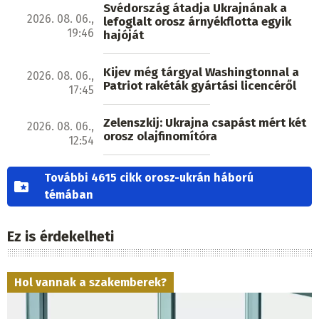
Svédország átadja Ukrajnának a
2026. 08. 06.,
lefoglalt orosz árnyékflotta egyik
19:46
hajóját
Kijev még tárgyal Washingtonnal a
2026. 08. 06.,
Patriot rakéták gyártási licencéről
17:45
Zelenszkij: Ukrajna csapást mért két
2026. 08. 06.,
orosz olajfinomítóra
12:54
További 4615 cikk orosz-ukrán háború
témában
Ez is érdekelheti
Hol vannak a szakemberek?