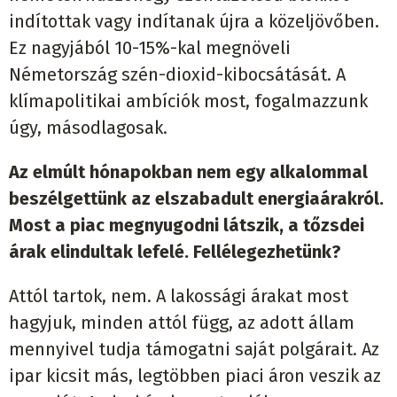
indítottak vagy indítanak újra a közeljövőben.
Ez nagyjából 10-15%-kal megnöveli
Németország szén-dioxid-kibocsátását. A
klímapolitikai ambíciók most, fogalmazzunk
úgy, másodlagosak.
Az elmúlt hónapokban nem egy alkalommal
beszélgettünk az elszabadult energiaárakról.
Most a piac megnyugodni látszik, a tőzsdei
árak elindultak lefelé. Fellélegezhetünk?
Attól tartok, nem. A lakossági árakat most
hagyjuk, minden attól függ, az adott állam
mennyivel tudja támogatni saját polgárait. Az
ipar kicsit más, legtöbben piaci áron veszik az