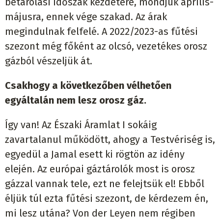
betárolási időszak kezdetére, mondjuk április-
májusra, ennek vége szakad. Az árak
megindulnak felfelé. A 2022/2023-as fűtési
szezont még főként az olcsó, vezetékes orosz
gázból vészeljük át.
Csakhogy a következőben vélhetően
egyáltalán nem lesz orosz gáz.
Így van! Az Északi Áramlat I sokáig
zavartalanul működött, ahogy a Testvériség is,
egyedül a Jamal esett ki rögtön az idény
elején. Az európai gáztárolók most is orosz
gázzal vannak tele, ezt ne felejtsük el! Ebből
éljük túl ezta fűtési szezont, de kérdezem én,
mi lesz utána? Von der Leyen nem régiben