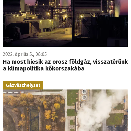
2022. április 5., 08:05
Ha most kiesik az orosz földgáz, visszatérünk
a klímapolitika kőkorszakába
Gázvészhelyzet