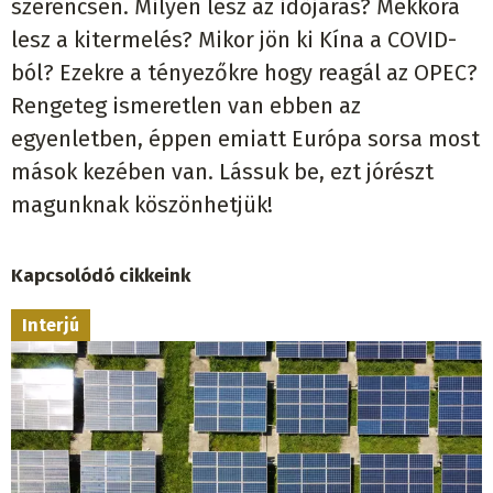
szerencsén. Milyen lesz az időjárás? Mekkora
lesz a kitermelés? Mikor jön ki Kína a COVID-
ból? Ezekre a tényezőkre hogy reagál az OPEC?
Rengeteg ismeretlen van ebben az
egyenletben, éppen emiatt Európa sorsa most
mások kezében van. Lássuk be, ezt jórészt
magunknak köszönhetjük!
Kapcsolódó cikkeink
Interjú