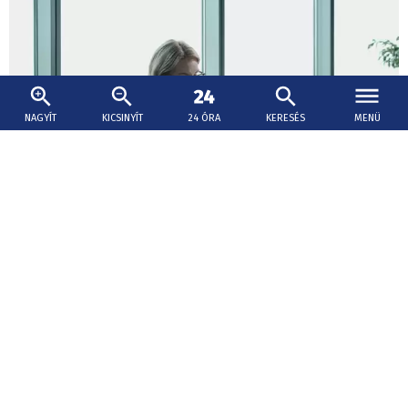
NAGYÍT
KICSINYÍT
24 ÓRA
KERESÉS
MENÜ
2026. augusztus 8., 15:18
Továbbra is hiány van a szakképzett
munkaerőből, továbbképzés jelentheti a
megoldást
A szlovákiai vállalatoknak továbbra is hiányoznak a
megfelelő, konkrét készségekkel rendelkező
munkavállalók.