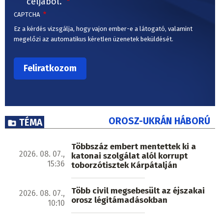
céljából.
CAPTCHA
Ez a kérdés vizsgálja, hogy vajon ember-e a látogató, valamint
megelőzi az automatikus kéretlen üzenetek beküldését.
OROSZ-UKRÁN HÁBORÚ
TÉMA
Többszáz embert mentettek ki a
2026. 08. 07.,
katonai szolgálat alól korrupt
15:36
toborzótisztek Kárpátalján
Több civil megsebesült az éjszakai
2026. 08. 07.,
orosz légitámadásokban
10:10