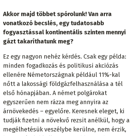
Akkor majd többet spórolunk!
Van arra
vonatkozó becslés, egy tudatosabb
fogyasztással kontinentális szinten mennyi
gázt takaríthatunk meg?
Ez egy nagyon nehéz kérdés. Csak egy példa:
minden fogadkozás és politikusi akciózás
ellenére Németországnak például 11%-kal
nőtt a lakossági földgázfelhasználása a tél
első hónapjában. A német polgárokat
egyszerűen nem rázza meg annyira az
árnövekedés – egyelőre. Keresnek eleget, ki
tudják fizetni a növekvő rezsit anélkül, hogy a
megélhetésük veszélybe kerülne, nem érzik,