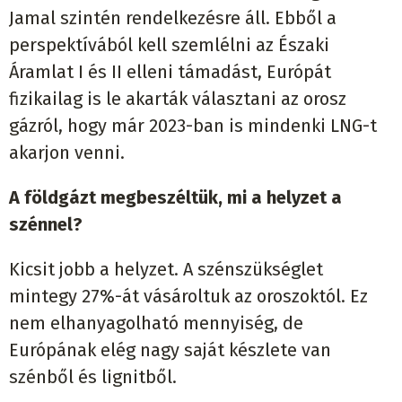
Jamal szintén rendelkezésre áll. Ebből a
perspektívából kell szemlélni az Északi
Áramlat I és II elleni támadást, Európát
fizikailag is le akarták választani az orosz
gázról, hogy már 2023-ban is mindenki LNG-t
akarjon venni.
A földgázt megbeszéltük, mi a helyzet a
szénnel?
Kicsit jobb a helyzet. A szénszükséglet
mintegy 27%-át vásároltuk az oroszoktól. Ez
nem elhanyagolható mennyiség, de
Európának elég nagy saját készlete van
szénből és lignitből.