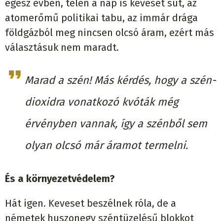
egész évben, télen a nap is keveset süt, az
atomerőmű politikai tabu, az immár drága
földgázból meg nincsen olcsó áram, ezért más
választásuk nem maradt.
Marad a szén! Más kérdés, hogy a szén-
dioxidra vonatkozó kvóták még
érvényben vannak, így a szénből sem
olyan olcsó már áramot termelni.
És a környezetvédelem?
Hát igen. Keveset beszélnek róla, de a
németek huszonegy széntüzelésű blokkot