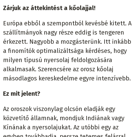
Zárjuk az áttekintést a kőolajjal!
Európa ebből a szempontból kevésbé kitett. A
szállítmányok nagy része eddig is tengeren
érkezett. Nagyobb a mozgásterünk. Itt inkább
a finomítók optimalizáltsága kérdéses, hogy
milyen típusú nyersolaj feldolgozására
alkalmasak. Szerencsére az orosz kőolaj
másodlagos kereskedelme egyre intenzívebb.
Ez mit jelent?
Az oroszok viszonylag olcsón eladják egy
közvetítő államnak, mondjuk Indiának vagy
Kínának a nyersolajukat. Az utóbbi egy az
egyben továbbadja, persze tetemes felárral.