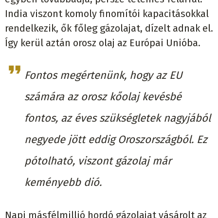
India viszont komoly finomítói kapacitásokkal
rendelkezik, ők főleg gázolajat, dízelt adnak el.
Így kerül aztán orosz olaj az Európai Unióba.
Fontos megértenünk, hogy az EU
számára az orosz kőolaj kevésbé
fontos, az éves szükségletek nagyjából
negyede jött eddig Oroszországból. Ez
pótolható, viszont gázolaj már
keményebb dió.
Napi másfélmillió hordó gázolajat vásárolt az