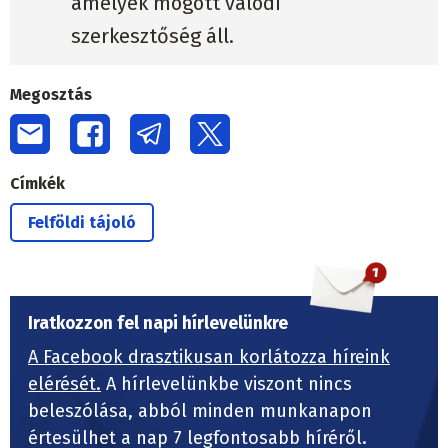
amelyek mögött valódi
szerkesztőség áll.
Megosztás
Címkék
Felföldi tájoló
Iratkozzon fel napi hírlevelünkre
A Facebook drasztikusan korlátozza híreink
elérését.
A hírlevelünkbe viszont nincs
beleszólása, abból minden munkanapon
értesülhet a nap 7 legfontosabb híréről.