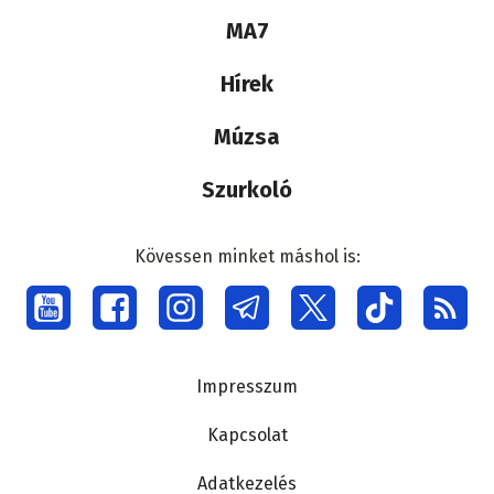
Lábléc
MA7
médiacsalád
Hírek
Múzsa
Szurkoló
Kövessen minket máshol is:
Social
menu
Lábléc
Impresszum
Kapcsolat
Adatkezelés