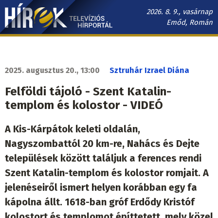
Ugrás
2026. 8. 9., vasárnap
a
Emőd, Román
tartalomra
Hírek.sk
fő
navigáció
2025. augusztus 20., 13:00
Sztruhár Izrael Diána
Felföldi tájoló - Szent Katalin-
templom és kolostor - VIDEÓ
A Kis-Kárpátok keleti oldalán,
Nagyszombattól 20 km-re, Nahács és Dejte
települések között találjuk a ferences rendi
Szent Katalin-templom és kolostor romjait. A
jelenéseiről ismert helyen korábban egy fa
kápolna állt. 1618-ban gróf Erdődy Kristóf
kolostort és templomot építtetett, mely közel